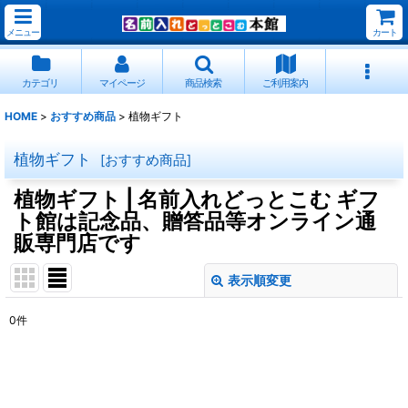
メニュー
カート
カテゴリ
マイページ
商品検索
ご利用案内
HOME
>
おすすめ商品
>
植物ギフト
植物ギフト
[
おすすめ商品
]
植物ギフト | 名前入れどっとこむ ギフ
ト館は記念品、贈答品等オンライン通
販専門店です
表示順変更
閉じる
0
件
表示数
:
並び順
: