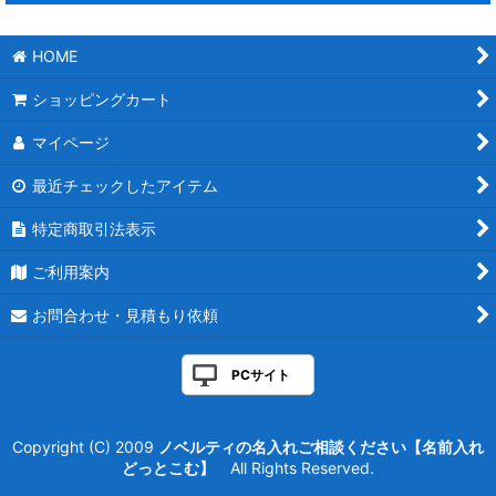
並び順
:
寝具・ブランケット類 (全商品)
HOME
ブランケット
絞り込む
ショッピングカート
布団 毛布
マイページ
シーツ
最近チェックしたアイテム
特定商取引法表示
ご利用案内
お問合わせ・見積もり依頼
PCサイト
Copyright (C) 2009
ノベルティの名入れご相談ください【名前入れ
どっとこむ】
All Rights Reserved.