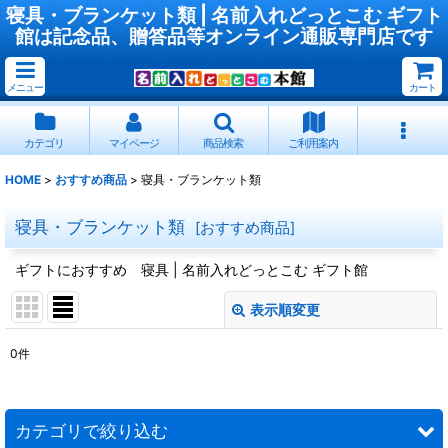
寝具・ブランケット類 | 名前入れどっとこむ ギフト
館は記念品、贈答品等オンライン通販専門店です
メニュー
カート
カテゴリ
マイページ
商品検索
ご利用案内
HOME
>
おすすめ商品
>
寝具・ブランケット類
寝具・ブランケット類
[
おすすめ商品
]
ギフトにおすすめ 寝具 | 名前入れどっとこむ ギフト館
表示順変更
閉じる
0
件
サブカテゴリ
:
表示数
:
カテゴリで絞り込む