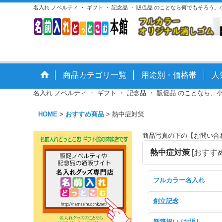
名入れ ノベルティ ・ ギフト ・ 記念品 ・ 販促品 のことなら何でもそろう
商品カテゴリ一覧
用途別・価格帯
人
名入れ ノベルティ ・ ギフト ・ 記念品 ・ 販促品 のことなら、
HOME
>
おすすめ商品
>
熱中症対策
商品写真の下の【お問い合
熱中症対策
[
おすす
フルカラー名入れ
創立記念
新築祝い /お返し