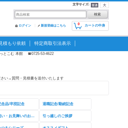
文字サイズ
:
0
カートの中身
ログイン
新規登録はこちら
見積もり依頼
特定商取引法表示
む 本館 ☎0725-53-4622
ださい→質問・見積書を送付いたします
記念品/卒団記念
退職記念/勤続記念
快気祝い・お見舞いのお返し
引っ越しのご挨拶
みつをシリーズ
オススメギフト