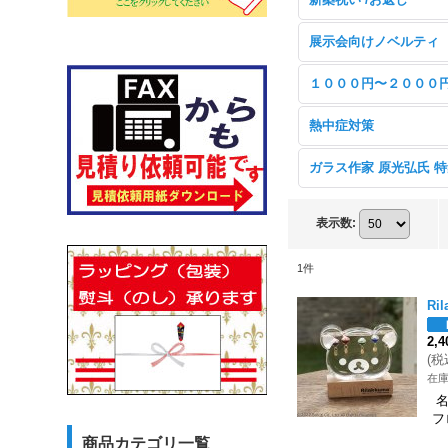
展示会向けノベルティ
１０００円〜２０００
熱中症対策
ガラス作家 原光弘氏 
表示数
:
1
件
Ri
2,
(
税
在
名
フ
商品カテゴリ一覧