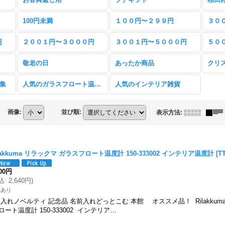
100円未満
１００円〜２９９円
３０
円
２００１円〜３０００円
３００１円〜５０００円
５０
敬老の日
あったか商品
クリ
特集
人気のガラスフロート温度計
人気のインテリア雑貨
画像
:
並び順
:
表示方法
:
lakkuma リラックマ ガラスフロート温度計 150-333002 インテリア温度計
[
TT
400円
込
:
2,640円
)
庫あり
入れノベルティ 記念品 名前入れどっとこむ 本館 オススメ品！ Rilakkum
ロート温度計 150-333002 インテリア…