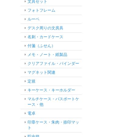
文具セット
フォトフレーム
ルーペ
デスク周りの文房具
名刺・カードケース
付箋（ふせん）
メモ・ノート・紙製品
クリアファイル・バインダー
マグネット関連
定規
キーケース・キーホルダー
マルチケース・パスポートケ
ース・他
電卓
印章ケース・朱肉・捺印マッ
ト
貯金箱