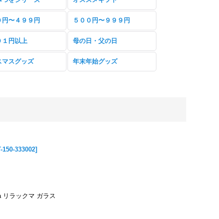
０円〜４９９円
５００円〜９９９円
０１円以上
母の日・父の日
スマスグッズ
年末年始グッズ
-150-333002
]
a リラックマ ガラス