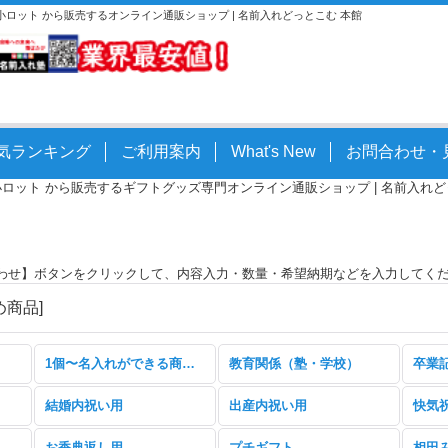
。小ロット から販売するオンライン通販ショップ | 名前入れどっとこむ 本館
気ランキング
ご利用案内
What's New
お問合わせ・
小ロット から販売するギフトグッズ専門オンライン通販ショップ | 名前入れどっとこ
わせ】ボタンをクリックして、内容入力・数量・希望納期などを入力してく
め商品
]
1個〜名入れができる商品特集
教育関係（塾・学校）
卒業
結婚内祝い用
出産内祝い用
お香典返し用
プチギフト
相田