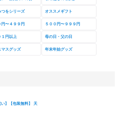
みつをシリーズ
オススメギフト
０円〜４９９円
５００円〜９９９円
０１円以上
母の日・父の日
スマスグッズ
年末年始グッズ
い】【包装無料】 天