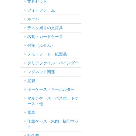
文具セット
フォトフレーム
ルーペ
デスク周りの文房具
名刺・カードケース
付箋（ふせん）
メモ・ノート・紙製品
クリアファイル・バインダー
マグネット関連
定規
キーケース・キーホルダー
マルチケース・パスポートケ
ース・他
電卓
印章ケース・朱肉・捺印マッ
ト
貯金箱