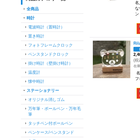
名
な
全商品
ン
時計
電波時計（置時計）
置き時計
Ri
フォトフレームクロック
ペンスタンドクロック
2,
(
税
掛け時計（壁掛け時計）
在
温度計
名
フ
懐中時計
ステーショナリー
オリジナル消しゴム
万年筆・ボールペン・万年毛
筆
タッチペン付ボールペン
ペンケース/ペンスタンド