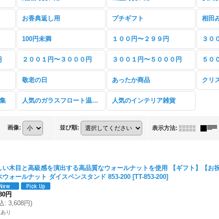
お香典返し用
プチギフト
相田
100円未満
１００円〜２９９円
３０
円
２００１円〜３０００円
３００１円〜５０００円
５０
敬老の日
あったか商品
クリ
特集
人気のガラスフロート温度計
人気のインテリア雑貨
画像
:
並び順
:
表示方法
:
しい木目と高級感を演出する高品質なウォールナットを使用 【ギフト】【お祝
木ウォールナット ダイスペンスタンド 853-200
[
TT-853-200
]
280円
込
:
3,608円
)
庫あり