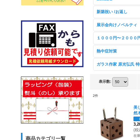
新築祝い /お返し
展示会向けノベルティ
１０００円〜２０００
熱中症対策
ガラス作家 原光弘氏 
表示数
:
2
件
美
然
3,
(
税
在
商品カテゴリ一覧