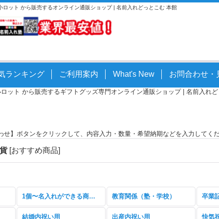
。小ロット から販売するオンライン通販ショップ | 名前入れどっとこむ 本館
気ランキング
ご利用案内
What's New
お問合わせ・
小ロット から販売するギフトグッズ専門オンライン通販ショップ | 名前入れどっとこ
わせ】ボタンをクリックして、内容入力・数量・希望納期などを入力してく
雑貨
[
おすすめ商品
]
1個〜名入れができる商品特集
教育関係（塾・学校）
卒業
結婚内祝い用
出産内祝い用