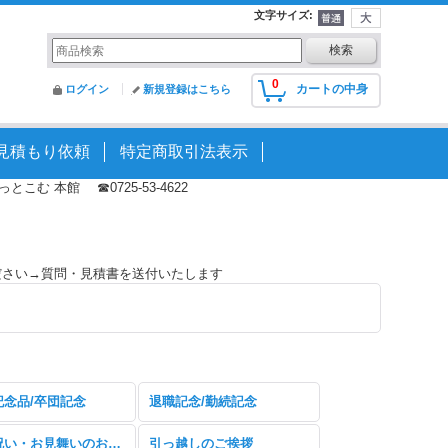
文字サイズ
:
0
カートの中身
ログイン
新規登録はこちら
見積もり依頼
特定商取引法表示
む 本館 ☎0725-53-4622
ださい→質問・見積書を送付いたします
記念品/卒団記念
退職記念/勤続記念
快気祝い・お見舞いのお返し
引っ越しのご挨拶