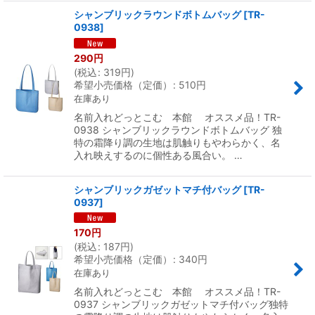
シャンブリックラウンドボトムバッグ
[
TR-
0938
]
290
円
(
税込
:
319
円
)
希望小売価格（定価）
:
510
円
在庫あり
名前入れどっとこむ 本館 オススメ品！TR-
0938 シャンブリックラウンドボトムバッグ 独
特の霜降り調の生地は肌触りもやわらかく、名
入れ映えするのに個性ある風合い。 …
シャンブリックガゼットマチ付バッグ
[
TR-
0937
]
170
円
(
税込
:
187
円
)
希望小売価格（定価）
:
340
円
在庫あり
名前入れどっとこむ 本館 オススメ品！TR-
0937 シャンブリックガゼットマチ付バッグ独特