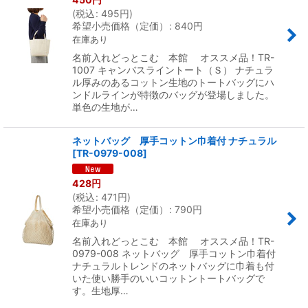
(
税込
:
495
円
)
希望小売価格（定価）
:
840
円
在庫あり
名前入れどっとこむ 本館 オススメ品！TR-
1007 キャンバスライントート（Ｓ） ナチュラ
ル厚みのあるコットン生地のトートバッグにハ
ンドルラインが特徴のバッグが登場しました。
単色の生地が…
ネットバッグ 厚手コットン巾着付 ナチュラル
[
TR-0979-008
]
428
円
(
税込
:
471
円
)
希望小売価格（定価）
:
790
円
在庫あり
名前入れどっとこむ 本館 オススメ品！TR-
0979-008 ネットバッグ 厚手コットン巾着付
ナチュラルトレンドのネットバッグに巾着も付
いた使い勝手のいいコットントートバッグで
す。生地厚…