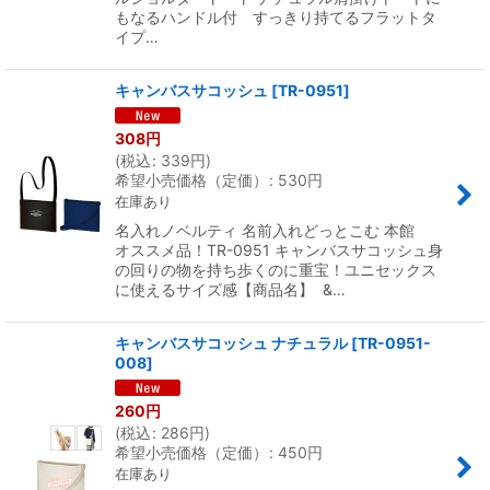
もなるハンドル付 すっきり持てるフラットタ
イプ…
キャンバスサコッシュ
[
TR-0951
]
308
円
(
税込
:
339
円
)
希望小売価格（定価）
:
530
円
在庫あり
名入れノベルティ 名前入れどっとこむ 本館
オススメ品！TR-0951 キャンバスサコッシュ身
の回りの物を持ち歩くのに重宝！ユニセックス
に使えるサイズ感【商品名】 &…
キャンバスサコッシュ ナチュラル
[
TR-0951-
008
]
260
円
(
税込
:
286
円
)
希望小売価格（定価）
:
450
円
在庫あり