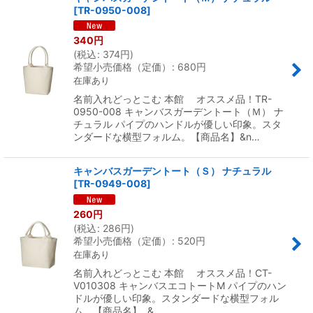
[
TR-0950-008
]
340
円
(
税込
:
374
円
)
希望小売価格（定価）
:
680
円
在庫あり
名前入れどっとこむ 本館 オススメ品！TR-
0950-008 キャンバスガーデントート（Ｍ） ナ
チュラル パイプのハンドルが優しい印象。スタ
ンダードな横型フォルム。【商品名】&n…
キャンバスガーデントート（Ｓ） ナチュラル
[
TR-0949-008
]
260
円
(
税込
:
286
円
)
希望小売価格（定価）
:
520
円
在庫あり
名前入れどっとこむ 本館 オススメ品！CT-
V010308 キャンバスエコトートM パイプのハン
ドルが優しい印象。スタンダードな横型フォル
ム。【商品名】 &…