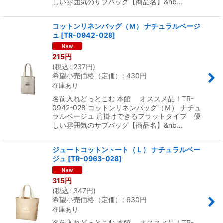
しい雰囲気のサブバッグ【商品名】&nb…
コットンリネンバッグ（Ｍ） ナチュラルベージ
ュ
[
TR-0942-028
]
215
円
(
税込
:
237
円
)
希望小売価格（定価）
:
430
円
在庫あり
名前入れどっとこむ 本館 オススメ品！TR-
0942-028 コットンリネンバッグ（Ｍ） ナチュ
ラルベージュ 肩掛けできるフラットタイプ 優
しい雰囲気のサブバッグ【商品名】&nb…
ジュートコットントート（Ｌ） ナチュラルベー
ジュ
[
TR-0963-028
]
315
円
(
税込
:
347
円
)
希望小売価格（定価）
:
630
円
在庫あり
名前入れどっとこむ 本館 オススメ品！TR-