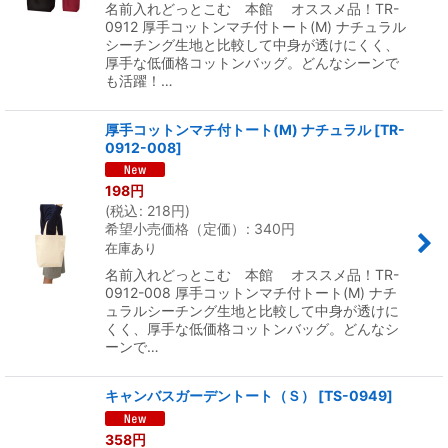
名前入れどっとこむ 本館 オススメ品！TR-
0912 厚手コットンマチ付トート(M) ナチュラル
シーチング生地と比較して中身が透けにくく、
厚手な低価格コットンバッグ。どんなシーンで
も活躍！…
厚手コットンマチ付トート(M) ナチュラル
[
TR-
0912-008
]
198
円
(
税込
:
218
円
)
希望小売価格（定価）
:
340
円
在庫あり
名前入れどっとこむ 本館 オススメ品！TR-
0912-008 厚手コットンマチ付トート(M) ナチ
ュラルシーチング生地と比較して中身が透けに
くく、厚手な低価格コットンバッグ。どんなシ
ーンで…
キャンバスガーデントート（Ｓ）
[
TS-0949
]
358
円