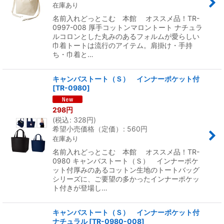
在庫あり
名前入れどっとこむ 本館 オススメ品！TR-
0997-008 厚手コットンマロントート ナチュラ
ルコロンとした丸みのあるフォルムが愛らしい
巾着トートは流行のアイテム。肩掛け・手持
ち・巾着と…
キャンバストート（Ｓ） インナーポケット付
[
TR-0980
]
298
円
(
税込
:
328
円
)
希望小売価格（定価）
:
560
円
在庫あり
名前入れどっとこむ 本館 オススメ品！TR-
0980 キャンバストート（Ｓ） インナーポケ
ット付厚みのあるコットン生地のトートバッグ
シリーズに、ご要望の多かったインナーポケッ
ト付きが登場し…
キャンバストート（Ｓ） インナーポケット付
ナチュラル
[
TR-0980-008
]