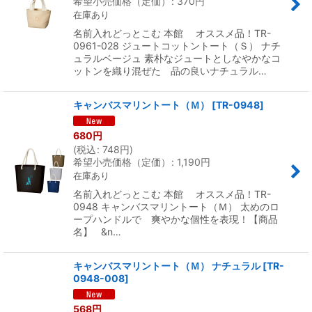
希望小売価格（定価）
:
370
円
在庫あり
名前入れどっとこむ 本館 オススメ品！TR-
0961-028 ジュートコットントート（Ｓ） ナチ
ュラルベージュ 素朴なジュートとしなやかなコ
ットンを織り混ぜた 品の良いナチュラル…
キャンバスマリントート（Ｍ）
[
TR-0948
]
680
円
(
税込
:
748
円
)
希望小売価格（定価）
:
1,190
円
在庫あり
名前入れどっとこむ 本館 オススメ品！TR-
0948 キャンバスマリントート（Ｍ） 太めのロ
ープハンドルで 爽やかな個性を表現！【商品
名】 &n…
キャンバスマリントート（Ｍ） ナチュラル
[
TR-
0948-008
]
568
円