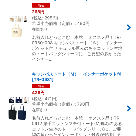
268
円
(
税込
:
295
円
)
希望小売価格（定価）
:
480
円
在庫あり
名前入れどっとこむ 本館 オススメ品！TR-
0980-008 キャンバストート（Ｓ） インナー
ポケット付 ナチュラル厚みのあるコットン生地
のトートバッグシリーズに、ご要望の多かった
インナー…
キャンバストート（Ｍ） インナーポケット付
[
TR-0981
]
428
円
(
税込
:
471
円
)
希望小売価格（定価）
:
790
円
在庫あり
名前入れどっとこむ 本館 オススメ品！TR-
0912 厚手コットンマチ付トート(M)厚みのある
コットン生地のトートバッグシリーズに、ご要
望の多かったインナーポケット付きが登場しま