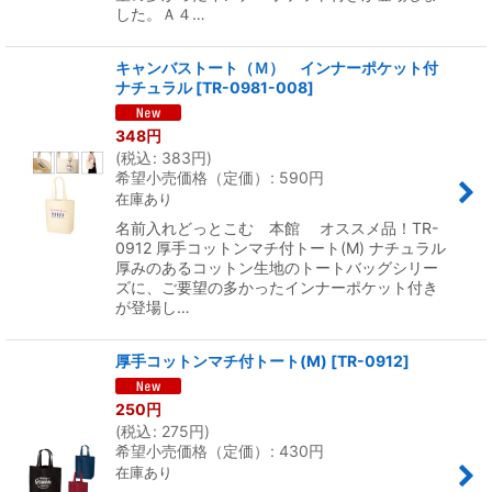
した。Ａ４…
キャンバストート（Ｍ） インナーポケット付
ナチュラル
[
TR-0981-008
]
348
円
(
税込
:
383
円
)
希望小売価格（定価）
:
590
円
在庫あり
名前入れどっとこむ 本館 オススメ品！TR-
0912 厚手コットンマチ付トート(M) ナチュラル
厚みのあるコットン生地のトートバッグシリー
ズに、ご要望の多かったインナーポケット付き
が登場し…
厚手コットンマチ付トート(M)
[
TR-0912
]
250
円
(
税込
:
275
円
)
希望小売価格（定価）
:
430
円
在庫あり