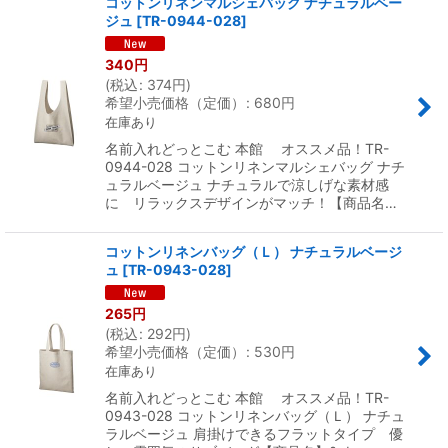
コットンリネンマルシェバッグ ナチュラルベー
ジュ
[
TR-0944-028
]
340
円
(
税込
:
374
円
)
希望小売価格（定価）
:
680
円
在庫あり
名前入れどっとこむ 本館 オススメ品！TR-
0944-028 コットンリネンマルシェバッグ ナチ
ュラルベージュ ナチュラルで涼しげな素材感
に リラックスデザインがマッチ！【商品名…
コットンリネンバッグ（Ｌ） ナチュラルベージ
ュ
[
TR-0943-028
]
265
円
(
税込
:
292
円
)
希望小売価格（定価）
:
530
円
在庫あり
名前入れどっとこむ 本館 オススメ品！TR-
0943-028 コットンリネンバッグ（Ｌ） ナチュ
ラルベージュ 肩掛けできるフラットタイプ 優