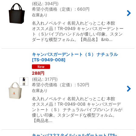
(
税込
:
394
円
)
希望小売価格（定価）
:
660
円
在庫あり
名入れノベルティ 名前入れどっとこむ 本館
オススメ品！TR-0949 キャンバスガーデントー
ト（Ｓ)パイプのハンドルが優しい印象。スタン
ダードな横型フォルム。【商品名】 &nb…
キャンバスガーデントート（Ｓ） ナチュラル
[
TS-0949-008
]
288
円
(
税込
:
317
円
)
希望小売価格（定価）
:
520
円
在庫あり
名入れノベルティ 名前入れどっとこむ 本館
オススメ品！TR-0949-008 キャンバスガーデ
ントート（Ｓ） ナチュラルパイプのハンドルが
優しい印象。スタンダードな横型フォルム。
【商品名…
キャンバス2スタイルショルダートート
[
TS-