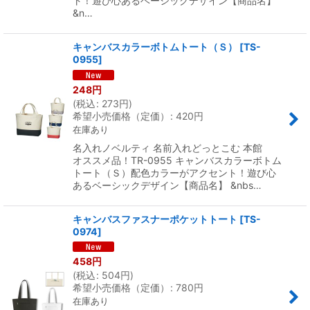
ト！遊び心あるベーシックデザイン【商品名】
&n…
キャンバスカラーボトムトート（Ｓ）
[
TS-
0955
]
248
円
(
税込
:
273
円
)
希望小売価格（定価）
:
420
円
在庫あり
名入れノベルティ 名前入れどっとこむ 本館
オススメ品！TR-0955 キャンバスカラーボトム
トート（Ｓ）配色カラーがアクセント！遊び心
あるベーシックデザイン【商品名】 &nbs…
キャンバスファスナーポケットトート
[
TS-
0974
]
458
円
(
税込
:
504
円
)
希望小売価格（定価）
:
780
円
在庫あり