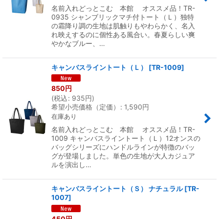
名前入れどっとこむ 本館 オススメ品！TR-
0935 シャンブリックマチ付トート（Ｌ）独特
の霜降り調の生地は肌触りもやわらかく、名入
れ映えするのに個性ある風合い。春夏らしい爽
やかなブルー、…
キャンバスライントート（Ｌ）
[
TR-1009
]
850
円
(
税込
:
935
円
)
希望小売価格（定価）
:
1,590
円
在庫あり
名前入れどっとこむ 本館 オススメ品！TR-
1009 キャンバスライントート（Ｌ）12オンスの
バッグシリーズにハンドルラインが特徴のバッ
グが登場しました。単色の生地が大人カジュア
ルを演出し…
キャンバスライントート（Ｓ） ナチュラル
[
TR-
1007
]
450
円