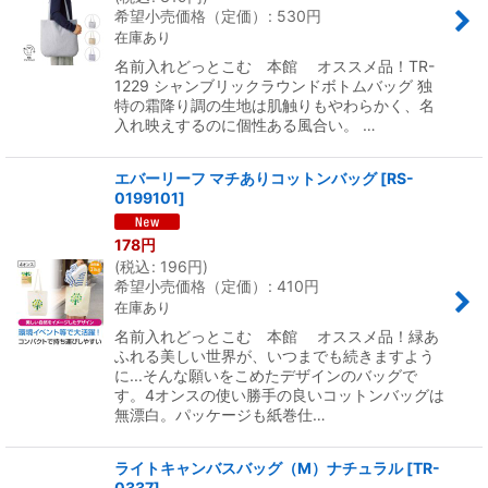
希望小売価格（定価）
:
530
円
絞り込む
在庫あり
名前入れどっとこむ 本館 オススメ品！TR-
1229 シャンブリックラウンドボトムバッグ 独
特の霜降り調の生地は肌触りもやわらかく、名
入れ映えするのに個性ある風合い。 …
エバーリーフ マチありコットンバッグ
[
RS-
0199101
]
178
円
(
税込
:
196
円
)
希望小売価格（定価）
:
410
円
在庫あり
名前入れどっとこむ 本館 オススメ品！緑あ
ふれる美しい世界が、いつまでも続きますよう
に...そんな願いをこめたデザインのバッグで
す。4オンスの使い勝手の良いコットンバッグは
無漂白。パッケージも紙巻仕…
ライトキャンバスバッグ（M）ナチュラル
[
TR-
0337
]