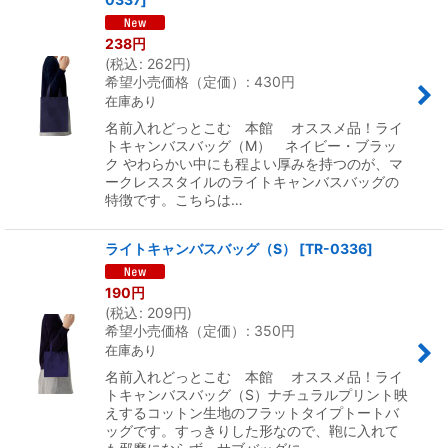
238
円
(
税込
:
262
円
)
希望小売価格（定価）
:
430
円
在庫あり
名前入れどっとこむ 本館 オススメ品！ライ
トキャンバスバッグ（M） ネイビー・ブラッ
ク やわらかい中にも程よい厚みを持つのが、マ
ークレススタイルのライトキャンバスバッグの
特徴です。こちらは…
ライトキャンバスバッグ（S）
[
TR-0336
]
190
円
(
税込
:
209
円
)
希望小売価格（定価）
:
350
円
在庫あり
名前入れどっとこむ 本館 オススメ品！ライ
トキャンバスバッグ（S）ナチュラルプリント映
えするコットン生地のフラットタイプトートバ
ッグです。すっきりした形なので、鞄に入れて