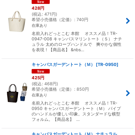
428
円
(
税込
:
471
円
)
希望小売価格（定価）
:
740
円
在庫あり
名前入れどっとこむ 本館 オススメ品！TR-
0947-008 キャンバスマリントート（Ｓ） ナチ
ュラル 太めのロープハンドルで 爽やかな個性
を表現！【商品名】 &nbs…
キャンバスガーデントート（Ｍ）
[
TR-0950
]
425
円
(
税込
:
468
円
)
希望小売価格（定価）
:
850
円
在庫あり
名前入れどっとこむ 本館 オススメ品！TR-
0950 キャンバスガーデントート（Ｍ） パイプ
のハンドルが優しい印象。スタンダードな横型
フォルム。【商品名】 …
キャンバスガーデントート（Ｍ） ナチュラル