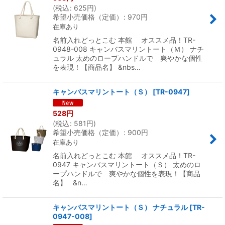
(
税込
:
625
円
)
希望小売価格（定価）
:
970
円
在庫あり
名前入れどっとこむ 本館 オススメ品！TR-
0948-008 キャンバスマリントート（Ｍ） ナチ
ュラル 太めのロープハンドルで 爽やかな個性
を表現！【商品名】 &nbs…
キャンバスマリントート（Ｓ）
[
TR-0947
]
528
円
(
税込
:
581
円
)
希望小売価格（定価）
:
900
円
在庫あり
名前入れどっとこむ 本館 オススメ品！TR-
0947 キャンバスマリントート（Ｓ） 太めのロ
ープハンドルで 爽やかな個性を表現！【商品
名】 &n…
キャンバスマリントート（Ｓ） ナチュラル
[
TR-
0947-008
]