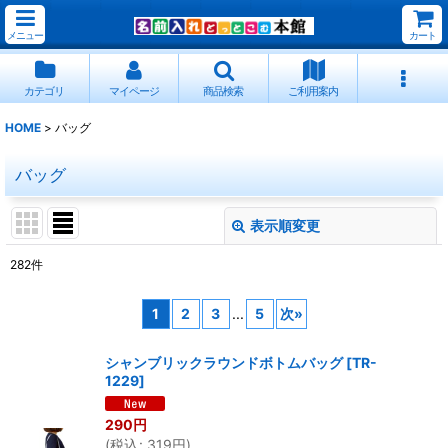
メニュー
カート
カテゴリ
マイページ
商品検索
ご利用案内
HOME
>
バッグ
バッグ
表示順変更
閉じる
282
件
サブカテゴリ
:
1
2
3
...
5
次
»
表示数
:
シャンブリックラウンドボトムバッグ
[
TR-
1229
]
並び順
:
290
円
(
税込
:
319
円
)