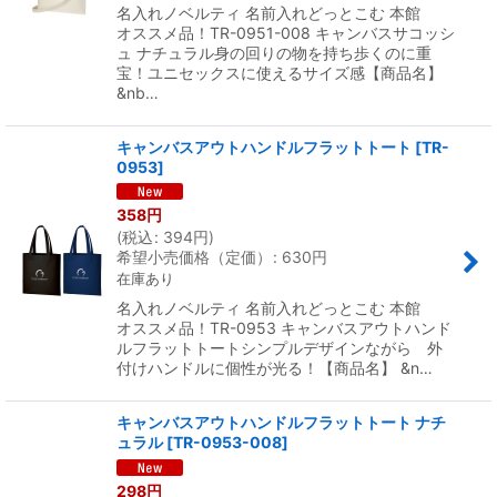
名入れノベルティ 名前入れどっとこむ 本館
オススメ品！TR-0951-008 キャンバスサコッシ
ュ ナチュラル身の回りの物を持ち歩くのに重
宝！ユニセックスに使えるサイズ感【商品名】
&nb…
キャンバスアウトハンドルフラットトート
[
TR-
0953
]
358
円
(
税込
:
394
円
)
希望小売価格（定価）
:
630
円
在庫あり
名入れノベルティ 名前入れどっとこむ 本館
オススメ品！TR-0953 キャンバスアウトハンド
ルフラットトートシンプルデザインながら 外
付けハンドルに個性が光る！【商品名】 &n…
キャンバスアウトハンドルフラットトート ナチ
ュラル
[
TR-0953-008
]
298
円