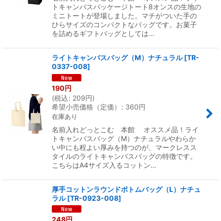
トキャンバスパッケージトート8オンスの生地の
ミニトートが登場しました。マチがついた手の
ひらサイズのコンパクトなバッグです。お菓子
を詰めるギフトバッグとしては…
ライトキャンバスバッグ（M）ナチュラル
[
TR-
0337-008
]
190
円
(
税込
:
209
円
)
希望小売価格（定価）
:
360
円
在庫あり
名前入れどっとこむ 本館 オススメ品！ライ
トキャンバスバッグ（M）ナチュラルやわらか
い中にも程よい厚みを持つのが、マークレスス
タイルのライトキャンバスバッグの特徴です。
こちらはA4サイズ入るコットン…
厚手コットンラウンドボトムバッグ（L）ナチュ
ラル
[
TR-0923-008
]
248
円