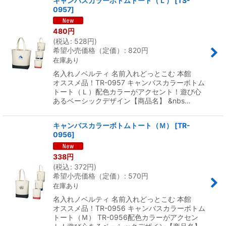
キャンバスカラーボトムトート（Ｌ）
[
TS-
0957
]
480
円
(
税込
:
528
円
)
希望小売価格（定価）
:
820
円
在庫あり
名入れノベルティ 名前入れどっとこむ 本館
オススメ品！TR-0957 キャンバスカラーボトム
トート（Ｌ）配色カラーがアクセント！遊び心
あるベーシックデザイン【商品名】 &nbs…
キャンバスカラーボトムトート（Ｍ）
[
TR-
0956
]
338
円
(
税込
:
372
円
)
希望小売価格（定価）
:
570
円
在庫あり
名入れノベルティ 名前入れどっとこむ 本館
オススメ品！TR-0956 キャンバスカラーボトム
トート（Ｍ） TR-0956配色カラーがアクセン