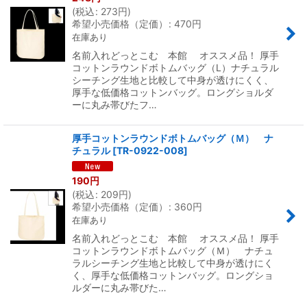
(
税込
:
273
円
)
希望小売価格（定価）
:
470
円
在庫あり
名前入れどっとこむ 本館 オススメ品！ 厚手
コットンラウンドボトムバッグ（L）ナチュラル
シーチング生地と比較して中身が透けにくく、
厚手な低価格コットンバッグ。ロングショルダ
ーに丸み帯びたフ…
厚手コットンラウンドボトムバッグ（Ｍ） ナ
チュラル
[
TR-0922-008
]
190
円
(
税込
:
209
円
)
希望小売価格（定価）
:
360
円
在庫あり
名前入れどっとこむ 本館 オススメ品！ 厚手
コットンラウンドボトムバッグ（Ｍ） ナチュ
ラルシーチング生地と比較して中身が透けにく
く、厚手な低価格コットンバッグ。ロングショ
ルダーに丸み帯びた…