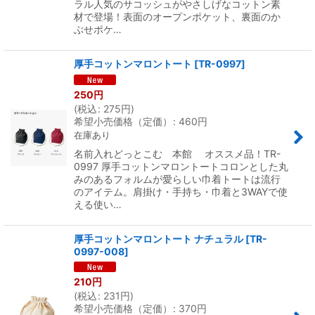
ラル人気のサコッシュがやさしげなコットン素
材で登場！表面のオープンポケット、裏面のか
ぶせポケ…
厚手コットンマロントート
[
TR-0997
]
250
円
(
税込
:
275
円
)
希望小売価格（定価）
:
460
円
在庫あり
名前入れどっとこむ 本館 オススメ品！TR-
0997 厚手コットンマロントートコロンとした丸
みのあるフォルムが愛らしい巾着トートは流行
のアイテム。肩掛け・手持ち・巾着と3WAYで使
える使い…
厚手コットンマロントート ナチュラル
[
TR-
0997-008
]
210
円
(
税込
:
231
円
)
希望小売価格（定価）
:
370
円