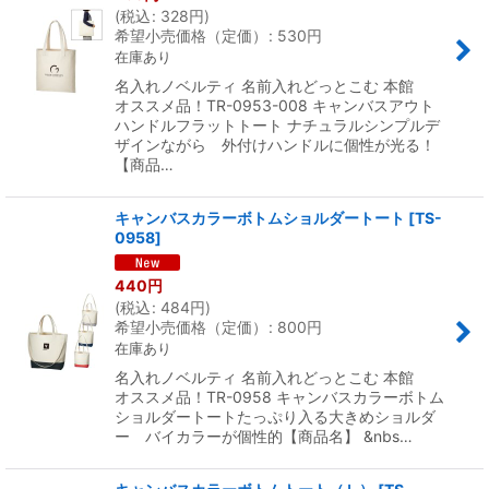
(
税込
:
328
円
)
希望小売価格（定価）
:
530
円
在庫あり
名入れノベルティ 名前入れどっとこむ 本館
オススメ品！TR-0953-008 キャンバスアウト
ハンドルフラットトート ナチュラルシンプルデ
ザインながら 外付けハンドルに個性が光る！
【商品…
キャンバスカラーボトムショルダートート
[
TS-
0958
]
440
円
(
税込
:
484
円
)
希望小売価格（定価）
:
800
円
在庫あり
名入れノベルティ 名前入れどっとこむ 本館
オススメ品！TR-0958 キャンバスカラーボトム
ショルダートートたっぷり入る大きめショルダ
ー バイカラーが個性的【商品名】 &nbs…