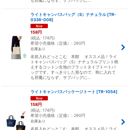
も邪魔にならず、サブバッグに…
ライトキャンバスバッグ（S）ナチュラル
[
TR-
0336-008
]
158
円
(
税込
:
174
円
)
希望小売価格（定価）
:
290
円
在庫あり
名前入れどっとこむ 本館 オススメ品！ライ
トキャンバスバッグ（S）ナチュラルプリント映
えするコットン生地のフラットタイプトートバ
ッグです。すっきりした形なので、鞄に入れて
も邪魔にならず、サブバッグに…
ライトキャンバスパッケージトート
[
TR-1054
]
158
円
(
税込
:
174
円
)
希望小売価格（定価）
:
290
円
在庫あり
名前入れどっとこむ 本館 オススメ品！ライ