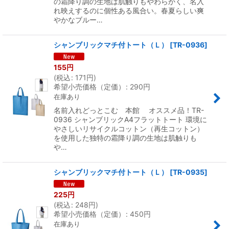
の霜降り調の生地は肌触りもやわらかく、名入
れ映えするのに個性ある風合い。春夏らしい爽
やかなブルー…
シャンブリックマチ付トート（Ｌ）
[
TR-0936
]
155
円
(
税込
:
171
円
)
希望小売価格（定価）
:
290
円
在庫あり
名前入れどっとこむ 本館 オススメ品！TR-
0936 シャンブリックA4フラットトート 環境に
やさしいリサイクルコットン（再生コットン）
を使用した独特の霜降り調の生地は肌触りも
や…
シャンブリックマチ付トート（Ｌ）
[
TR-0935
]
225
円
(
税込
:
248
円
)
希望小売価格（定価）
:
450
円
在庫あり