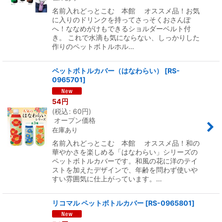
名前入れどっとこむ 本館 オススメ品！お気
に入りのドリンクを持ってさっそくおさんぽ
へ！ななめがけもできるショルダーベルト付
き。 これで水滴も気にならない、しっかりした
作りのペットボトルホル…
ペットボトルカバー（はなわらい）
[
RS-
0965701
]
54
円
(
税込
:
60
円
)
オープン価格
在庫あり
名前入れどっとこむ 本館 オススメ品！和の
華やかさを楽しめる「はなわらい」シリーズの
ペットボトルカバーです。和風の花に洋のテイ
ストを加えたデザインで、年齢を問わず使いや
すい雰囲気に仕上がっています。…
リコマル ペットボトルカバー
[
RS-0965801
]