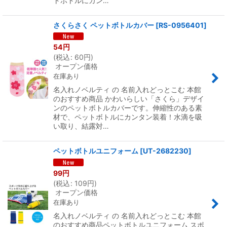
トボトルにカン…
さくらさく ペットボトルカバー
[
RS-0956401
]
54
円
(
税込
:
60
円
)
オープン価格
在庫あり
名入れノベルティ の 名前入れどっとこむ 本館
のおすすめ商品 かわいらしい「さくら」デザイ
ンのペットボトルカバーです。伸縮性のある素
材で、ペットボトルにカンタン装着！水滴を吸
い取り、結露対…
ペットボトルユニフォーム
[
UT-2682230
]
99
円
(
税込
:
109
円
)
オープン価格
在庫あり
名入れノベルティ の 名前入れどっとこむ 本館
のおすすめ商品ペットボトルユニフォーム スポ