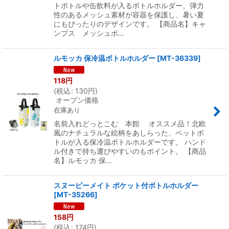
トボトルや缶飲料が入るボトルホルダー。弾力
性のあるメッシュ素材が容器を保護し、暑い夏
にもぴったりのデザインです。 【商品名】キャ
ンプス メッシュボ…
ルモッカ 保冷温ボトルホルダー
[
MT-36339
]
118
円
(
税込
:
130
円
)
オープン価格
在庫あり
名前入れどっとこむ 本館 オススメ品！北欧
風のナチュラルな絵柄をあしらった、ペットボ
トルが入る保冷温ボトルホルダーです。 ハンド
ル付きで持ち運びやすいのもポイント。 【商品
名】ルモッカ 保…
スヌーピーメイト ポケット付ボトルホルダー
[
MT-35266
]
158
円
(
税込
:
174
円
)