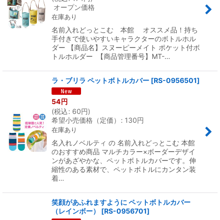
オープン価格
在庫あり
名前入れどっとこむ 本館 オススメ品！持ち
手付きで使いやすいキャラクターのボトルホル
ダー 【商品名】スヌーピーメイト ポケット付ボ
トルホルダー 【商品管理番号】MT-…
ラ・ブリラ ペットボトルカバー
[
RS-0956501
]
54
円
(
税込
:
60
円
)
希望小売価格（定価）
:
130
円
在庫あり
名入れノベルティ の 名前入れどっとこむ 本館
のおすすめ商品 マルチカラー×ボーダーデザイ
ンがあざやかな、ペットボトルカバーです。伸
縮性のある素材で、ペットボトルにカンタン装
着…
笑顔があふれますように ペットボトルカバー
（レインボー）
[
RS-0956701
]