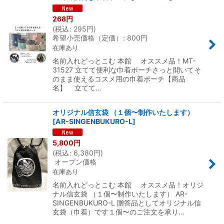
268
円
(
税込
:
295
円
)
希望小売価格（定価）
:
800
円
在庫あり
名前入れどっとこむ 本館 オススメ品！MT-
31527 立てて便利な巾着ポーチさっと開いてそ
のまま使えるコスメ用の巾着ポーチ【商品
名】 立てて…
オリジナル信玄袋 （１個〜制作いたします）
[
AR-SINGENBUKURO-L
]
5,800
円
(
税込
:
6,380
円
)
オープン価格
在庫あり
名前入れどっとこむ 本館 オススメ品！オリジ
ナル信玄袋 （１個〜制作いたします） AR-
SINGENBUKURO-L 贈答品としてオリジナル信
玄袋（巾着）です１個〜のご注文を承り…