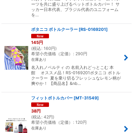
ーツを共に盛り上げるペットボトルカバー！ サ
ッカー日本代表、ブラジル代表のユニフォーム
を…
ボタニコ ボトルクーラー
[
RS-0169201
]
145
円
(
税込
:
160
円
)
希望小売価格（定価）
:
290
円
在庫あり
名入れノベルティ の 名前入れどっとこむ 本
館 オススメ品！RS-0169201ボタニコ ボトル
クーラー 夏を乗り切るフレッシュなレモン柄が
爽やか！ 【商品名】&nb…
フィットボトルカバー
[
MT-31549
]
38
円
(
税込
:
42
円
)
希望小売価格（定価）
:
120
円
在庫あり