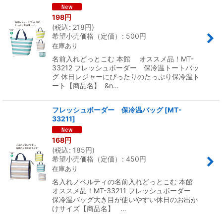
198
円
(
税込
:
218
円
)
希望小売価格（定価）
:
500
円
在庫あり
名前入れどっとこむ 本館 オススメ品！MT-
33212 フレッシュボーダー 保冷温トートバッ
グ 休日レジャーにぴったりのたっぷり保冷温ト
ート【商品名】 &n…
フレッシュボーダー 保冷温バッグ
[
MT-
33211
]
168
円
(
税込
:
185
円
)
希望小売価格（定価）
:
450
円
在庫あり
名入れノベルティの名前入れどっとこむ 本館
オススメ品！MT-33211 フレッシュボーダー
保冷温バッグ大き目が使いやすい休日のお出か
けサイズ【商品名】 …