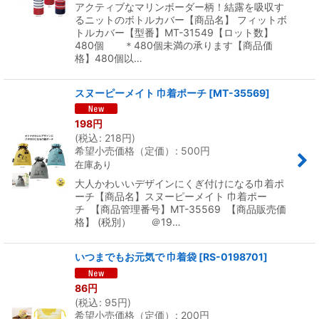
アクティブなマリンボーダー柄！結露を吸収す
るニットのボトルカバー【商品名】 フィットボ
トルカバー【型番】MT-31549【ロット数】
480個 ＊480個未満の承ります【商品価
格】480個以…
スヌーピーメイト 巾着ポーチ
[
MT-35569
]
198
円
(
税込
:
218
円
)
希望小売価格（定価）
:
500
円
在庫あり
大人かわいいデザインにくぎ付けになる巾着ポ
ーチ【商品名】スヌーピーメイト 巾着ポー
チ 【商品管理番号】MT-35569 【商品販売価
格】 (税別） ＠19…
いつまでもお元気で 巾着袋
[
RS-0198701
]
86
円
(
税込
:
95
円
)
希望小売価格（定価）
:
200
円