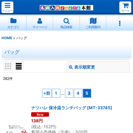
メニュー
カート
カテゴリ
マイページ
商品検索
ご利用案内
HOME
>
バッグ
バッグ
表示順変更
閉じる
282
件
サブカテゴリ
:
«
前
1
...
3
4
5
表示数
:
ナツハレ 保冷温ランチバッグ
[
MT-33745
]
138
円
並び順
:
(
税込
:
152
円
)
希望小売価格（定価）
:
500
円