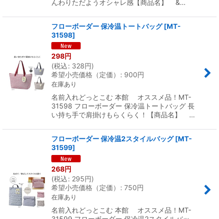
んわりただようオシャレ感【商品名】 &…
フローボーダー 保冷温トートバッグ
[
MT-
31598
]
298
円
(
税込
:
328
円
)
希望小売価格（定価）
:
900
円
在庫あり
名前入れどっとこむ 本館 オススメ品！MT-
31598 フローボーダー 保冷温トートバッグ 長
い持ち手で肩掛けもらくらく！【商品名】 …
フローボーダー 保冷温2スタイルバッグ
[
MT-
31599
]
268
円
(
税込
:
295
円
)
希望小売価格（定価）
:
750
円
在庫あり
名前入れどっとこむ 本館 オススメ品！MT-
31599 フローボーダー 保冷温2スタイルバッ