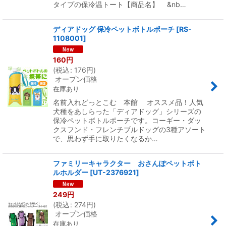
タイプの保冷温トート【商品名】 &nb…
ディアドッグ 保冷ペットボトルポーチ
[
RS-
1108001
]
160
円
(
税込
:
176
円
)
オープン価格
在庫あり
名前入れどっとこむ 本館 オススメ品！人気
犬種をあしらった「ディアドッグ」シリーズの
保冷ペットボトルポーチです。コーギー・ダッ
クスフンド・フレンチブルドッグの3種アソート
で、思わず手に取りたくなるか…
ファミリーキャラクター おさんぽペットボト
ルホルダー
[
UT-2376921
]
249
円
(
税込
:
274
円
)
オープン価格
在庫あり