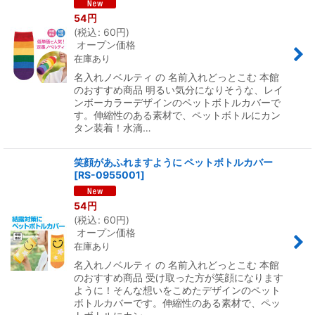
54
円
(
税込
:
60
円
)
オープン価格
在庫あり
名入れノベルティ の 名前入れどっとこむ 本館
のおすすめ商品 明るい気分になりそうな、レイ
ンボーカラーデザインのペットボトルカバーで
す。伸縮性のある素材で、ペットボトルにカン
タン装着！水滴…
笑顔があふれますように ペットボトルカバー
[
RS-0955001
]
54
円
(
税込
:
60
円
)
オープン価格
在庫あり
名入れノベルティ の 名前入れどっとこむ 本館
のおすすめ商品 受け取った方が笑顔になります
ように！そんな想いをこめたデザインのペット
ボトルカバーです。伸縮性のある素材で、ペッ