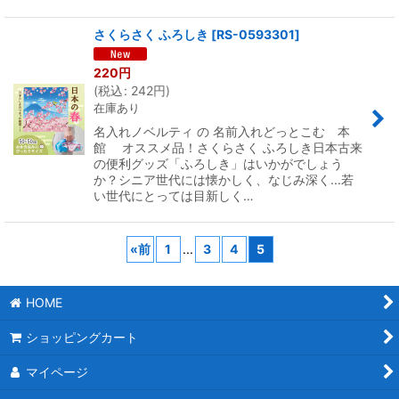
さくらさく ふろしき
[
RS-0593301
]
220
円
(
税込
:
242
円
)
在庫あり
名入れノベルティ の 名前入れどっとこむ 本
館 オススメ品！さくらさく ふろしき日本古来
の便利グッズ「ふろしき」はいかがでしょう
か？シニア世代には懐かしく、なじみ深く...若
い世代にとっては目新しく…
«
前
1
...
3
4
5
HOME
ショッピングカート
マイページ