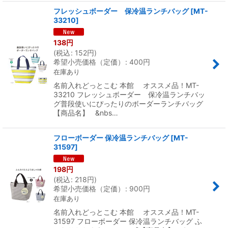
フレッシュボーダー 保冷温ランチバッグ
[
MT-
33210
]
138
円
(
税込
:
152
円
)
希望小売価格（定価）
:
400
円
在庫あり
名前入れどっとこむ 本館 オススメ品！MT-
33210 フレッシュボーダー 保冷温ランチバッ
グ普段使いにぴったりのボーダーランチバッグ
【商品名】 &nbs…
フローボーダー 保冷温ランチバッグ
[
MT-
31597
]
198
円
(
税込
:
218
円
)
希望小売価格（定価）
:
900
円
在庫あり
名前入れどっとこむ 本館 オススメ品！MT-
31597 フローボーダー 保冷温ランチバッグ ふ