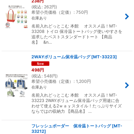
238
円
(
税込
:
262
円
)
希望小売価格（定価）
:
750
円
在庫あり
名前入れどっとこむ 本館 オススメ品！MT-
33208 トイロ 保冷温トートバッグ使いやすさを
追求したベストスタンダードトート 【商品
名】 &n…
2WAYボリューム保冷温バッグ
[
MT-33223
]
498
円
(
税込
:
548
円
)
希望小売価格（定価）
:
1,200
円
在庫あり
名前入れどっとこむ 本館 オススメ品！MT-
33223 2WAYボリューム保冷温バッグ用途に合
わせて使える2ｗａｙスタイル！たっぷりサイズ
ならではの収納力 【商品名】 …
フレッシュボーダー 保冷温トートバッグ
[
MT-
33212
]