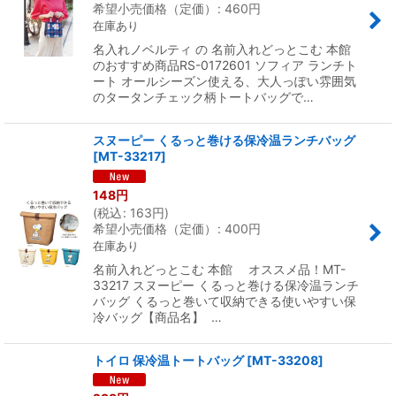
希望小売価格（定価）
:
460
円
在庫あり
名入れノベルティ の 名前入れどっとこむ 本館
のおすすめ商品RS-0172601 ソフィア ランチト
ート オールシーズン使える、大人っぽい雰囲気
のタータンチェック柄トートバッグで…
スヌーピー くるっと巻ける保冷温ランチバッグ
[
MT-33217
]
148
円
(
税込
:
163
円
)
希望小売価格（定価）
:
400
円
在庫あり
名前入れどっとこむ 本館 オススメ品！MT-
33217 スヌーピー くるっと巻ける保冷温ランチ
バッグ くるっと巻いて収納できる使いやすい保
冷バッグ【商品名】 …
トイロ 保冷温トートバッグ
[
MT-33208
]