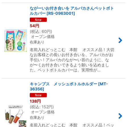
ながーいお付き合いを アルパカさんペットボト
ルカバー
[
RS-0963001
]
54
円
(
税込
:
60
円
)
オープン価格
在庫あり
名前入れどっとこむ 本館 オススメ品！大切
なお客様との長いお付き合いを、アルパカがお
手伝い！アルパカのなが〜い首のように、な
が〜くお付き合いできるよう願いを込めまし
た。ペットボトルカバーは、実用性が…
キャンプス メッシュボトルホルダー
[
MT-
36356
]
138
円
(
税込
:
152
円
)
オープン価格
在庫あり
名前入れどっとこむ 本館 オススメ品！ペッ