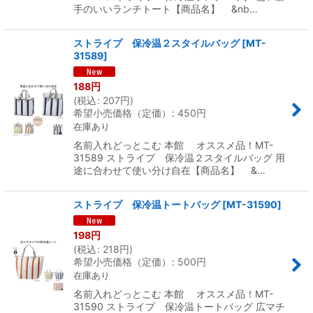
手のいいランチトート【商品名】 &nb…
ストライプ 保冷温２スタイルバッグ
[
MT-
31589
]
188
円
(
税込
:
207
円
)
希望小売価格（定価）
:
450
円
在庫あり
名前入れどっとこむ 本館 オススメ品！MT-
31589 ストライプ 保冷温２スタイルバッグ 用
途に合わせて使い分け自在【商品名】 &…
ストライプ 保冷温トートバッグ
[
MT-31590
]
198
円
(
税込
:
218
円
)
希望小売価格（定価）
:
500
円
在庫あり
名前入れどっとこむ 本館 オススメ品！MT-
31590 ストライプ 保冷温トートバッグ 広マチ