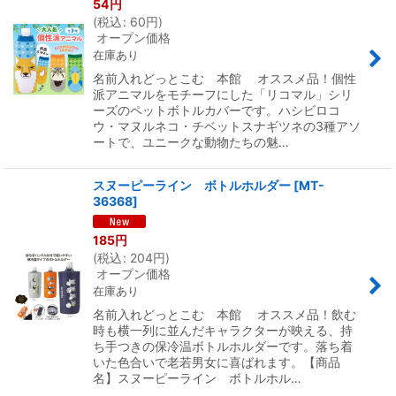
54
円
(
税込
:
60
円
)
オープン価格
在庫あり
名前入れどっとこむ 本館 オススメ品！個性
派アニマルをモチーフにした「リコマル」シリ
ーズのペットボトルカバーです。ハシビロコ
ウ・マヌルネコ・チベットスナギツネの3種アソ
ートで、ユニークな動物たちの魅…
スヌーピーライン ボトルホルダー
[
MT-
36368
]
185
円
(
税込
:
204
円
)
オープン価格
在庫あり
名前入れどっとこむ 本館 オススメ品！飲む
時も横一列に並んだキャラクターが映える、持
ち手つきの保冷温ボトルホルダーです。落ち着
いた色合いで老若男女に喜ばれます。【商品
名】スヌーピーライン ボトルホル…