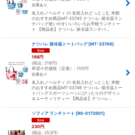
在庫あり
絞り込む
名入れノベルティ の 名前入れどっとこむ 本館
のおすすめ商品MT-33745 ナツハレ 保冷温ラン
チバッグ使いやすいいろいろお手軽ランチトー
ト 【商品名】ナツハレ 保冷温ランチバ…
ナツハレ 保冷温トートバッグ
[
MT-33746
]
198
円
(
税込
:
218
円
)
希望小売価格（定価）
:
700
円
在庫あり
名入れノベルティ の 名前入れどっとこむ 本館
のおすすめ商品MT-33746 ナツハレ 保冷温トー
トバッグスポーツシーンにぴったりのデザイン
＆ユーティリティー 【商品名】ナツハレ…
ソフィア ランチトート
[
RS-0172601
]
230
円
(
税込
:
253
円
)