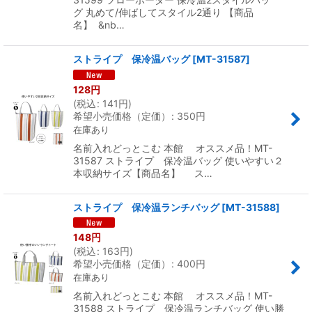
グ 丸めて/伸ばしてスタイル2通り 【商品
名】 &nb…
ストライプ 保冷温バッグ
[
MT-31587
]
128
円
(
税込
:
141
円
)
希望小売価格（定価）
:
350
円
在庫あり
名前入れどっとこむ 本館 オススメ品！MT-
31587 ストライプ 保冷温バッグ 使いやすい２
本収納サイズ【商品名】 ス…
ストライプ 保冷温ランチバッグ
[
MT-31588
]
148
円
(
税込
:
163
円
)
希望小売価格（定価）
:
400
円
在庫あり
名前入れどっとこむ 本館 オススメ品！MT-
31588 ストライプ 保冷温ランチバッグ 使い勝