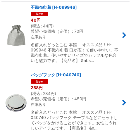
不織布巾着
[
H-099946
]
40
円
(
税込
:
44
円
)
希望小売価格（定価）
:
70
円
在庫あり
名前入れどっとこむ 本館 オススメ品！H-
099946 不織布巾着 口が広くて使いやすい、不
織布巾着。使いやすいサイズでカラフルな色合
いも魅力です。【商品名】 &nbs…
バッグフック
[
H-040740
]
258
円
(
税込
:
284
円
)
希望小売価格（定価）
:
450
円
在庫あり
名前入れどっとこむ 本館 オススメ品！H-
040740 バッグフック テーブルなどにセットし
てバッグをかけることができます。女性にうれ
しいアイテムです。【商品名】 &n…