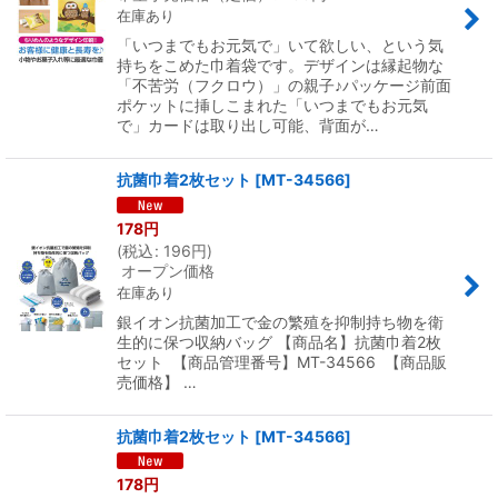
在庫あり
「いつまでもお元気で」いて欲しい、という気
持ちをこめた巾着袋です。デザインは縁起物な
「不苦労（フクロウ）」の親子♪パッケージ前面
ポケットに挿しこまれた「いつまでもお元気
で」カードは取り出し可能、背面が…
抗菌巾着2枚セット
[
MT-34566
]
178
円
(
税込
:
196
円
)
オープン価格
在庫あり
銀イオン抗菌加工で金の繁殖を抑制持ち物を衛
生的に保つ収納バッグ 【商品名】抗菌巾着2枚
セット 【商品管理番号】MT-34566 【商品販
売価格】 …
抗菌巾着2枚セット
[
MT-34566
]
178
円