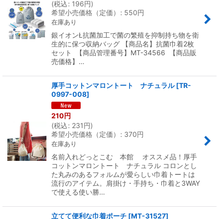
(
税込
:
196
円
)
希望小売価格（定価）
:
550
円
在庫あり
銀イオンŁ抗菌加工で菌の繁殖を抑制持ち物を衛
生的に保つ収納バッグ 【商品名】抗菌巾着2枚
セット 【商品管理番号】MT-34566 【商品販
売価格】…
厚手コットンマロントート ナチュラル
[
TR-
0997-008
]
210
円
(
税込
:
231
円
)
希望小売価格（定価）
:
370
円
在庫あり
名前入れどっとこむ 本館 オススメ品！厚手
コットンマロントート ナチュラル コロンとし
た丸みのあるフォルムが愛らしい巾着トートは
流行のアイテム。肩掛け・手持ち・巾着と3WAY
で使える使い勝…
立てて便利な巾着ポーチ
[
MT-31527
]