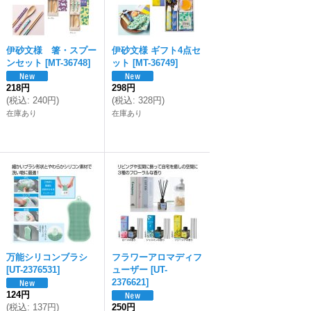
伊砂文様 箸・スプー
伊砂文様 ギフト4点セ
ンセット
[
MT-36748
]
ット
[
MT-36749
]
218円
298円
(
税込
:
240円
)
(
税込
:
328円
)
在庫あり
在庫あり
万能シリコンブラシ
フラワーアロマディフ
[
UT-2376531
]
ューザー
[
UT-
2376621
]
124円
(
税込
:
137円
)
250円