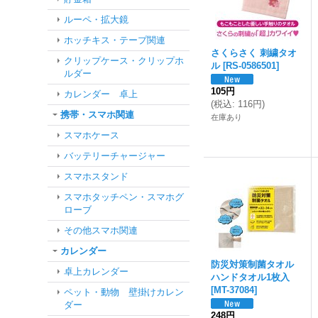
ルーペ・拡大鏡
ホッチキス・テープ関連
さくらさく 刺繍タオ
クリップケース・クリップホ
ル
[
RS-0586501
]
ルダー
105円
カレンダー 卓上
(
税込
:
116円
)
携帯・スマホ関連
在庫あり
スマホケース
バッテリーチャージャー
スマホスタンド
スマホタッチペン・スマホグ
ローブ
その他スマホ関連
カレンダー
防災対策制菌タオル
卓上カレンダー
ハンドタオル1枚入
[
MT-37084
]
ペット・動物 壁掛けカレン
ダー
248円