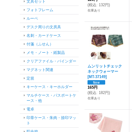
文具セット
(
税込
:
132円
)
フォトフレーム
在庫あり
ルーペ
デスク周りの文房具
名刺・カードケース
付箋（ふせん）
メモ・ノート・紙製品
クリアファイル・バインダー
ムンリットチェック
マグネット関連
ネックウォーマー
[
MT-37149
]
定規
キーケース・キーホルダー
165円
(
税込
:
182円
)
マルチケース・パスポートケ
在庫あり
ース・他
電卓
印章ケース・朱肉・捺印マッ
ト
貯金箱