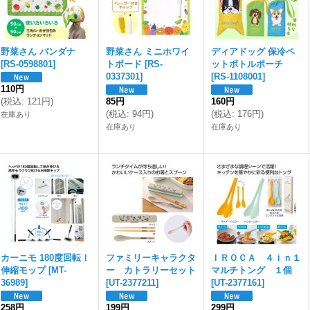
野菜さん バンダナ
野菜さん ミニホワイ
ディアドッグ 保冷ペ
[
RS-0598801
]
トボード
[
RS-
ットボトルポーチ
0337301
]
[
RS-1108001
]
110円
(
税込
:
121円
)
85円
160円
(
税込
:
94円
)
(
税込
:
176円
)
在庫あり
在庫あり
在庫あり
カーニモ 180度回転！
ファミリーキャラクタ
ＩＲＯＣＡ ４ｉｎ１
伸縮モップ
[
MT-
ー カトラリーセット
マルチトング １個
36989
]
[
UT-2377211
]
[
UT-2377161
]
258円
199円
299円