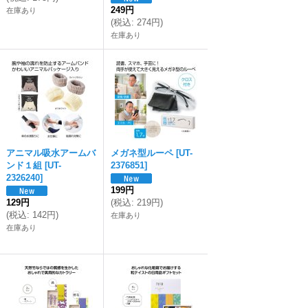
249円
在庫あり
(
税込
:
274円
)
在庫あり
アニマル吸水アームバ
メガネ型ルーペ
[
UT-
ンド１組
[
UT-
2376851
]
2326240
]
199円
129円
(
税込
:
219円
)
(
税込
:
142円
)
在庫あり
在庫あり