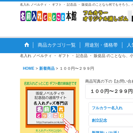
名入れ ノベルティ ・ ギフト ・ 記念品 ・ 販促品 のことなら何でもそろう
商品カテゴリ一覧
用途別・価格帯
人
名入れ ノベルティ ・ ギフト ・ 記念品 ・ 販促品 のことなら、
HOME
>
新着商品
>
１００円〜２９９円
商品写真の下の【お問い合
１００円〜２９９
フルカラー名入れ
創立記念
新築祝い /お返し