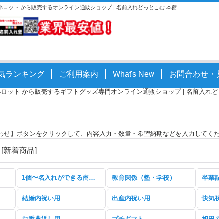
。小ロット から販売するオンライン通販ショップ | 名前入れどっとこむ 本館
気ランキング
ご利用案内
What's New
お問合わせ・
小ロット から販売するギフトグッズ専門オンライン通販ショップ | 名前入れどっとこ
わせ】ボタンをクリックして、内容入力・数量・希望納期などを入力してく
円
[
新着商品
]
1個〜名入れができる商品特集
教育関係（塾・学校）
卒業
結婚内祝い用
出産内祝い用
お香典返し用
プチギフト
相田