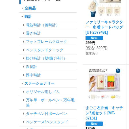
全商品
時計
ファミリーキャラクタ
電波時計（置時計）
ー 巾着トートバッグ
[
UT-2377491
]
置き時計
フォトフレームクロック
299円
(
税込
:
329円
)
ペンスタンドクロック
在庫あり
掛け時計（壁掛け時計）
温度計
懐中時計
ステーショナリー
オリジナル消しゴム
万年筆・ボールペン・万年毛
筆
まごころ弁当 キッチ
ン3点セット
[
MT-
タッチペン付ボールペン
37131
]
ペンケース/ペンスタンド
120円