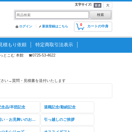
文字サイズ
:
0
カートの中身
ログイン
新規登録はこちら
見積もり依頼
特定商取引法表示
む 本館 ☎0725-53-4622
ださい→質問・見積書を送付いたします
記念品/卒団記念
退職記念/勤続記念
快気祝い・お見舞いのお返し
引っ越しのご挨拶
みつをシリーズ
オススメギフト