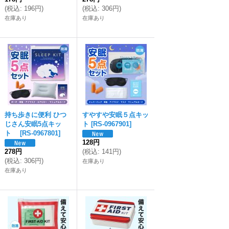
(
税込
:
196円
)
(
税込
:
306円
)
在庫あり
在庫あり
持ち歩きに便利 ひつ
すやすや安眠５点キッ
じさん安眠5点キッ
ト
[
RS-0967901
]
ト
[
RS-0967801
]
128円
278円
(
税込
:
141円
)
(
税込
:
306円
)
在庫あり
在庫あり