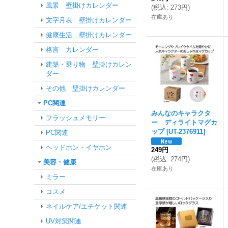
風景 壁掛けカレンダー
(
税込
:
273円
)
在庫あり
文字月表 壁掛けカレンダー
健康生活 壁掛けカレンダー
格言 カレンダー
建築・乗り物 壁掛けカレン
ダー
その他 壁掛けカレンダー
PC関連
みんなのキャラクタ
フラッシュメモリー
ー ディライトマグカ
ップ
[
UT-2376911
]
PC関連
ヘッドホン・イヤホン
249円
(
税込
:
274円
)
美容・健康
在庫あり
ミラー
コスメ
ネイルケア/エチケット関連
UV対策関連