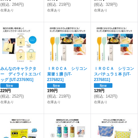
(
税込
:
284円
)
(
税込
:
219円
)
(
税込
:
329円
)
在庫あり
在庫あり
在庫あり
みんなのキャラクタ
ＩＲＯＣＡ シリコン
ＩＲＯＣＡ シリコン
ー ディライトエコバ
菜箸１膳
[
UT-
スパチュラ１本
[
UT-
ッグ
[
UT-2376901
]
2376821
]
2376811
]
229円
199円
129円
(
税込
:
252円
)
(
税込
:
219円
)
(
税込
:
142円
)
在庫あり
在庫あり
在庫あり