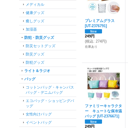
メディカル
健康グッズ
プレミアムグラス
癒しグッズ
[
UT-2376791
]
加湿器
249円
防犯・防災グッズ
(
税込
:
274円
)
防災セットグッズ
在庫あり
防災グッズ
防犯グッズ
ライト＆ラジオ
バッグ
コットンバッグ・キャンパス
バッグ・デニムバッグ
エコバッグ・ショッピングバ
ッグ
ファミリーキャラクタ
ー キュートな保冷温
女性向けバッグ
バッグ
[
UT-2376671
]
イベントバッグ
249円