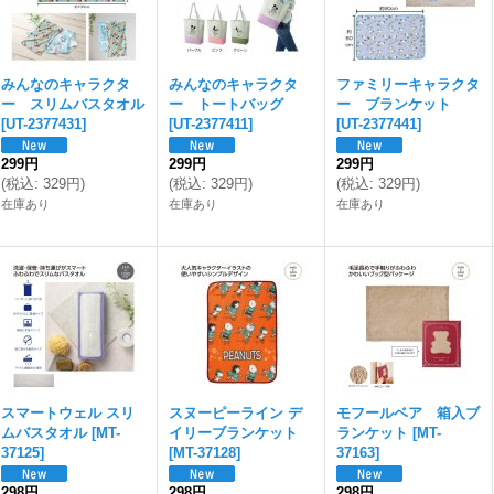
みんなのキャラクタ
みんなのキャラクタ
ファミリーキャラクタ
ー スリムバスタオル
ー トートバッグ
ー ブランケット
[
UT-2377431
]
[
UT-2377411
]
[
UT-2377441
]
299円
299円
299円
(
税込
:
329円
)
(
税込
:
329円
)
(
税込
:
329円
)
在庫あり
在庫あり
在庫あり
スマートウェル スリ
スヌーピーライン デ
モフールベア 箱入ブ
ムバスタオル
[
MT-
イリーブランケット
ランケット
[
MT-
37125
]
[
MT-37128
]
37163
]
298円
298円
298円