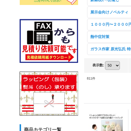
展示会向けノベルティ
１０００円〜２０００
熱中症対策
ガラス作家 原光弘氏 
表示数
:
811
件
商品カテゴリ一覧