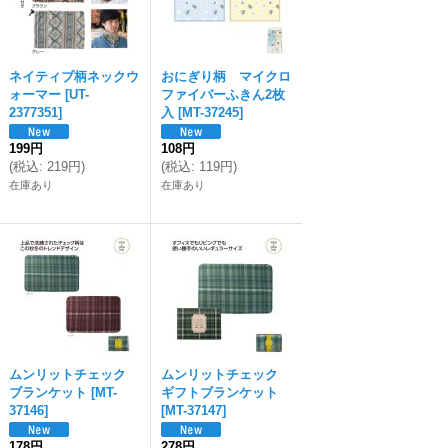
ネイティブ柄ネックウ
おにぎり柄 マイクロ
ォーマー
[
UT-
ファイバーふきん2枚
2377351
]
入
[
MT-37245
]
199円
108円
(
税込
:
219円
)
(
税込
:
119円
)
在庫あり
在庫あり
ムンリットチェック
ムンリットチェック
ブランケット
[
MT-
ギフトブランケット
37146
]
[
MT-37147
]
178円
278円