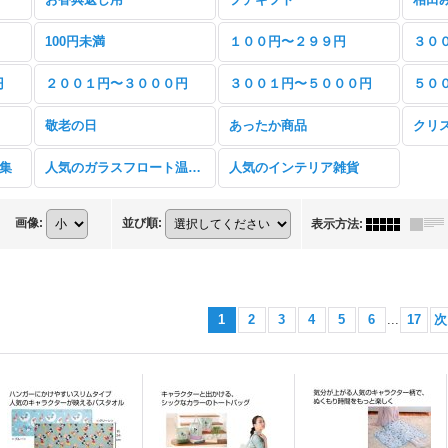
100円未満
１００円〜２９９円
３０
円
２００１円〜３０００円
３００１円〜５０００円
５０
敬老の日
あったか商品
クリ
特集
人気のガラスフロート温度計
人気のインテリア雑貨
画像
:
並び順
:
表示方法
:
1
2
3
4
5
6
...
17
次