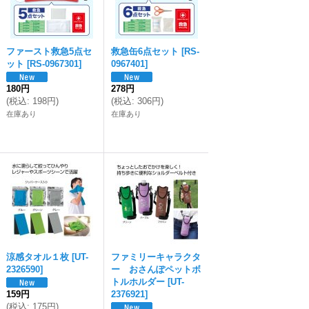
ファースト救急5点セ
救急缶6点セット
[
RS-
ット
[
RS-0967301
]
0967401
]
180円
278円
(
税込
:
198円
)
(
税込
:
306円
)
在庫あり
在庫あり
涼感タオル１枚
[
UT-
ファミリーキャラクタ
2326590
]
ー おさんぽペットボ
トルホルダー
[
UT-
159円
2376921
]
(
税込
:
175円
)