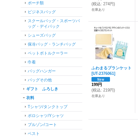
ポーチ類
(
税込
:
274円
)
在庫あり
ビジネスバッグ
スクールバッグ・スポーツバ
ッグ・デイパック
シューズバッグ
保冷バッグ・ランチバッグ
ペットボトルクーラー
巾着
ふわまるブランケット
バッグハンガー
[
UT-2376061
]
バッグその他
199円
ギフト ふろしき
(
税込
:
219円
)
在庫あり
衣料
Tシャツ/タンクトップ
ポロシャツ/Yシャツ
ブルゾン/コート
ベスト