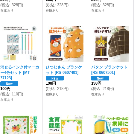
(
税込
:
328円
)
(
税込
:
328円
)
(
税込
:
328円
)
在庫あり
在庫あり
在庫あり
消せるインク付マーカ
ひつじさん ブランケ
パタン ブランケット
ー4色セット
[
MT-
ット
[
RS-0607401
]
[
RS-0607501
]
37123
]
198円
198円
100円
(
税込
:
218円
)
(
税込
:
218円
)
(
税込
:
110円
)
在庫あり
在庫あり
在庫あり