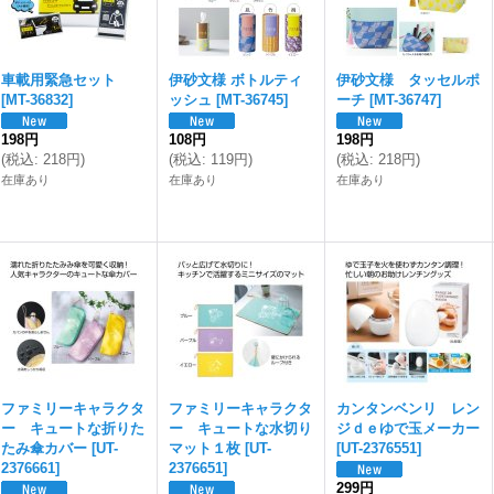
車載用緊急セット
伊砂文様 ボトルティ
伊砂文様 タッセルポ
[
MT-36832
]
ッシュ
[
MT-36745
]
ーチ
[
MT-36747
]
198円
108円
198円
(
税込
:
218円
)
(
税込
:
119円
)
(
税込
:
218円
)
在庫あり
在庫あり
在庫あり
ファミリーキャラクタ
ファミリーキャラクタ
カンタンベンリ レン
ー キュートな折りた
ー キュートな水切り
ジｄｅゆで玉メーカー
たみ傘カバー
[
UT-
マット１枚
[
UT-
[
UT-2376551
]
2376661
]
2376651
]
299円