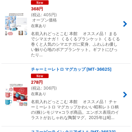
368
円
(
税込
:
405
円
)
オープン価格
在庫あり
名前入れどっとこむ 本館 オススメ品！ まる
でシマエナガ！ くるくるブランケット くるくる
巻くと人気のシマエナガに変身、ふわふわ優し
い触り心地のボアブランケット。ギフトにぴっ
たり…
チャーミーレトロ マグカップ
[
MT-36625
]
278
円
(
税込
:
306
円
)
在庫あり
名前入れどっとこむ 本館 オススメ品！ チャ
ーミーレトロ マグカップかわいい昭和レトロ柄
の(株)シモジマ×コラボ商品。エンボス表現のイ
ラストがおしゃれな陶製マグ。2025年は昭…
スヌーピーライン クリアボトル
[
MT-36523
]