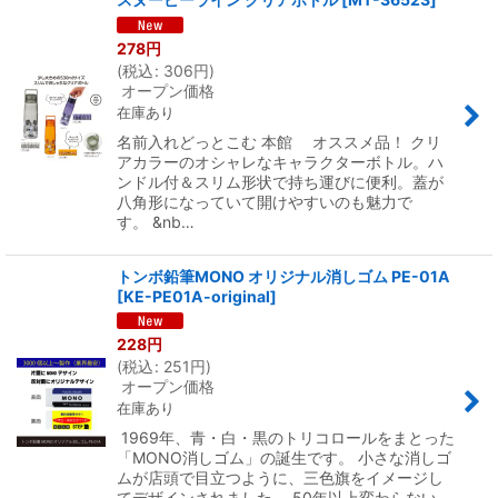
278
円
(
税込
:
306
円
)
オープン価格
在庫あり
名前入れどっとこむ 本館 オススメ品！ クリ
アカラーのオシャレなキャラクターボトル。ハ
ンドル付＆スリム形状で持ち運びに便利。蓋が
八角形になっていて開けやすいのも魅力で
す。 &nb…
トンボ鉛筆MONO オリジナル消しゴム PE-01A
[
KE-PE01A-original
]
228
円
(
税込
:
251
円
)
オープン価格
在庫あり
1969年、青・白・黒のトリコロールをまとった
「MONO消しゴム」の誕生です。 小さな消しゴ
ムが店頭で目立つように、三色旗をイメージし
てデザインされました。 50年以上変わらない、