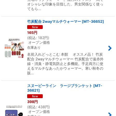
オシャレな印象を目指した、男女関係なく使っ
てもら…
竹炭配合 2wayマルチウォーマー
[
MT-36652
]
165
円
(
税込
:
182
円
)
オープン価格
在庫あり
名前入れどっとこむ 本館 オススメ品！ 竹炭
配合 2wayマルチウォーマー 竹炭配合で遠赤外
線・消臭・静電気防止と多機能。手足両方に使
えるマルチなあったかウォーマー。寒い秋冬の
販…
スヌーピーライン ラージブランケット
[
MT-
36621
]
398
円
(
税込
:
438
円
)
オープン価格