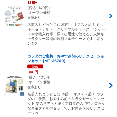
135
円
(
税込
:
149
円
)
オープン価格
在庫あり
名前入れどっとこむ 本館 オススメ品！ ミッ
キー＆ドナルド クリアマルチケース ペンケー
スや小物入れ等、様々な用途で使える、人気キ
ャラクター印刷の透明マルチケースです。ボタ
ンを外…
カラダのご褒美 おやすみ前のリラクゼーショ
ンセット
[
MT-36700
]
368
円
(
税込
:
405
円
)
オープン価格
在庫あり
名前入れどっとこむ 本館 オススメ品！ カラ
ダのご褒美 おやすみ前のリラクゼーションセ
ット 夢の世界へと誘うアロマの入浴料と柔らか
な今治タオルのセットで、お休み前のリラクゼ
ーショ…