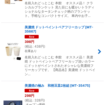
名前入れどっとこむ 本館 オススメ品！ クラ
シカルブランケット 見た目にも暖かいトラディ
ショナルなタータンチェック柄のブランケッ
ト。手軽なコンパクトサイズ。 車内やお子…
美濃焼 ドットペイントペアフリーカップ
[
MT-
35667
]
398
円
(
税込
:
438
円
)
在庫あり
名前入れどっとこむ 本館 オススメ品！ 美濃
焼 ドットペイントペアフリーカップ淡いカラー
にドットがペイントされたオシャレな美濃焼フ
リーカップです。 【商品名】美濃焼 ドットペイ
ン…
美濃焼の極み 和柄豆皿2枚組
[
MT-35475
]
298
円
(
税込
:
328
円
)
オープン価格