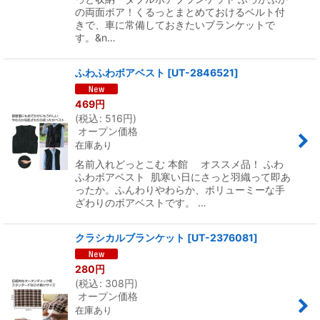
の両面ボア！くるっとまとめておけるベルト付
きで、車に常備しておきたいブランケットで
す。&n…
ふわふわボアベスト
[
UT-2846521
]
469
円
(
税込
:
516
円
)
オープン価格
在庫あり
名前入れどっとこむ 本館 オススメ品！ ふわ
ふわボアベスト 肌寒い日にさっと羽織って即あ
ったか。ふんわりやわらか、ボリューミーな手
ざわりのボアベストです。 …
クラシカルブランケット
[
UT-2376081
]
280
円
(
税込
:
308
円
)
オープン価格
在庫あり