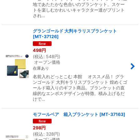
地であたたかな色合いのブランケット。スケー
トを楽しむかわいいキャラクター達がプリント
され…
グランゴールド 大判キラリスブランケット
[
MT-37126
]
498
円
(
税込
:
548
円
)
オープン価格
在庫あり
名前入れどっとこむ 本館 オススメ品！ グラ
ンゴールド 大判キラリスブランケット 煌めくゴ
ールド箱入りのギフト商品。ブランケットの直
線的なエンボスデザインが特徴。積み上げるだ
けで…
モフールベア 箱入ブランケット
[
MT-37163
]
298
円
(
税込
:
328
円
)
オープン価格