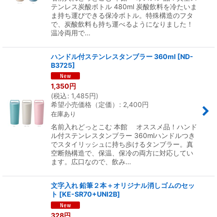
テンレス炭酸ボトル 480ml 炭酸飲料を冷たいま
ま持ち運びできる保冷ボトル。特殊構造のフタ
で、炭酸飲料も持ち運べるようになりました！
温冷両用で…
ハンドル付ステンレスタンブラー 360ml
[
ND-
B3725
]
1,350
円
(
税込
:
1,485
円
)
希望小売価格（定価）
:
2,400
円
在庫あり
名前入れどっとこむ 本館 オススメ品！ハンド
ル付ステンレスタンブラー 360mlハンドルつき
でスタイリッシュに持ち歩けるタンブラー。真
空断熱構造で、保温、保冷の両方に対応してい
ます。広口なので、飲み…
文字入れ 鉛筆２本＋オリジナル消しゴムのセッ
ト
[
KE-SR70+UNI2B
]
328
円