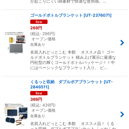
が起こりにくい綿素材で快適な使用感。…
ゴールドボトルブランケット
[
UT-2376071
]
269
円
(
税込
:
296
円
)
オープン価格
在庫あり
名前入れどっとこむ 本館 オススメ品！ ゴー
ルドボトルブランケット 積み上げ展示に最適な
円柱型の輝くゴールドボトルパッケージ！！中
にはベーシックなブランケット入り。 ピ…
くるっと収納 ダブルボアブランケット
[
UT-
2846511
]
399
円
(
税込
:
439
円
)
オープン価格
在庫あり
名前入れどっとこむ 本館 オススメ品！ くる
っと収納 ダブルボアブランケット ふっかふか