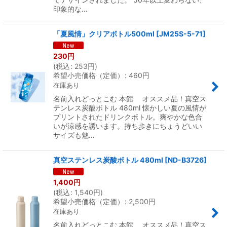
印象的な…
「夏風情」クリアボトル500ml
[
JM25S-5-71
]
230
円
(
税込
:
253
円
)
希望小売価格（定価）
:
460
円
在庫あり
名前入れどっとこむ 本館 オススメ品！真空ス
テンレス炭酸ボトル 480ml 懐かしい夏の風情が
プリントされたドリンクボトル。爽やかな色合
いが涼感を誘います。持ち歩きにちょうどいい
サイズも魅…
真空ステンレス炭酸ボトル 480ml
[
ND-B3726
]
1,400
円
(
税込
:
1,540
円
)
希望小売価格（定価）
:
2,500
円
在庫あり
名前入れどっとこむ 本館 オススメ品！真空ス