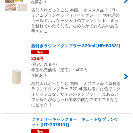
在庫あり
名前入れどっとこむ 本館 オススメ品！ プレ
ミアムブランケット（ライトグレー） 大好評の
ゴールドパッケージ入りのブランケット。ずっ
と触れていたくなる、なめらかでとろみのある
手ざわ…
蓋付きラウンドタンブラー 320ml
[
ND-B3831
]
235
円
(
税込
:
259
円
)
希望小売価格（定価）
:
400
円
在庫あり
名前入れどっとこむ 本館 オススメ品！蓋付き
ラウンドタンブラー 320ml 落ち着いた色でスタ
イリッシュなデザインのタンブラー。まあるい
フォルムがおしゃれで魅力的なのでギフトなど
にピッタリ…
ファミリーキャラクター キュートなブランケ
ット
[
UT-2376101
]