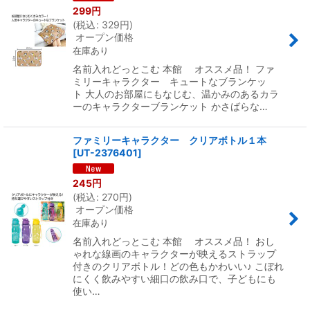
299
円
(
税込
:
329
円
)
オープン価格
在庫あり
名前入れどっとこむ 本館 オススメ品！ ファ
ミリーキャラクター キュートなブランケッ
ト 大人のお部屋にもなじむ、温かみのあるカラ
ーのキャラクターブランケット かさばらな…
ファミリーキャラクター クリアボトル１本
[
UT-2376401
]
245
円
(
税込
:
270
円
)
オープン価格
在庫あり
名前入れどっとこむ 本館 オススメ品！ おし
ゃれな線画のキャラクターが映えるストラップ
付きのクリアボトル！どの色もかわいい♪ こぼれ
にくく飲みやすい細口の飲み口で、子どもにも
使い…