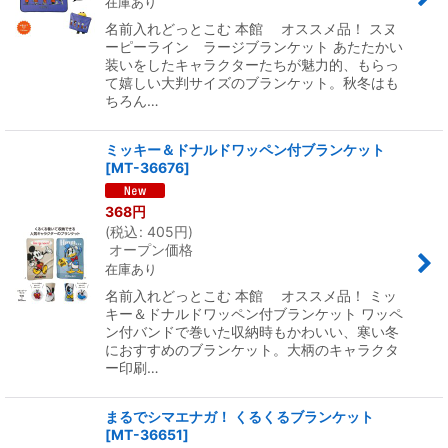
在庫あり
名前入れどっとこむ 本館 オススメ品！ スヌ
ーピーライン ラージブランケット あたたかい
装いをしたキャラクターたちが魅力的、もらっ
て嬉しい大判サイズのブランケット。秋冬はも
ちろん…
ミッキー＆ドナルドワッペン付ブランケット
[
MT-36676
]
368
円
(
税込
:
405
円
)
オープン価格
在庫あり
名前入れどっとこむ 本館 オススメ品！ ミッ
キー＆ドナルドワッペン付ブランケット ワッペ
ン付バンドで巻いた収納時もかわいい、寒い冬
におすすめのブランケット。大柄のキャラクタ
ー印刷…
まるでシマエナガ！ くるくるブランケット
[
MT-36651
]