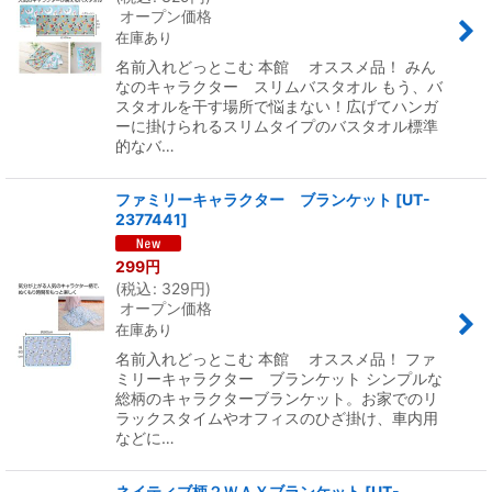
オープン価格
在庫あり
名前入れどっとこむ 本館 オススメ品！ みん
なのキャラクター スリムバスタオル もう、バ
スタオルを干す場所で悩まない！広げてハンガ
ーに掛けられるスリムタイプのバスタオル標準
的なバ…
ファミリーキャラクター ブランケット
[
UT-
2377441
]
299
円
(
税込
:
329
円
)
オープン価格
在庫あり
名前入れどっとこむ 本館 オススメ品！ ファ
ミリーキャラクター ブランケット シンプルな
総柄のキャラクターブランケット。お家でのリ
ラックスタイムやオフィスのひざ掛け、車内用
などに…
ネイティブ柄２ＷＡＹブランケット
[
UT-