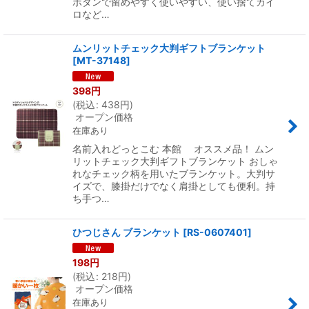
ボタンで留めやすく使いやすい、使い捨てカイ
ロなど…
ムンリットチェック大判ギフトブランケット
[
MT-37148
]
398
円
(
税込
:
438
円
)
オープン価格
在庫あり
名前入れどっとこむ 本館 オススメ品！ ムン
リットチェック大判ギフトブランケット おしゃ
れなチェック柄を用いたブランケット。大判サ
イズで、膝掛だけでなく肩掛としても便利。持
ち手つ…
ひつじさん ブランケット
[
RS-0607401
]
198
円
(
税込
:
218
円
)
オープン価格
在庫あり