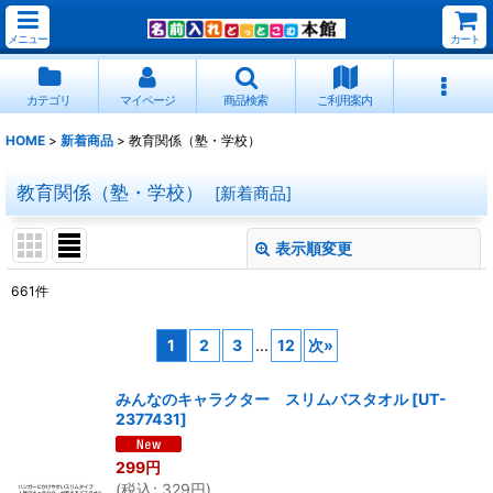
メニュー
カート
カテゴリ
マイページ
商品検索
ご利用案内
HOME
>
新着商品
>
教育関係（塾・学校）
教育関係（塾・学校）
[
新着商品
]
表示順変更
閉じる
661
件
表示数
:
1
2
3
...
12
次
»
並び順
:
みんなのキャラクター スリムバスタオル
[
UT-
2377431
]
絞り込む
299
円
(
税込
:
329
円
)