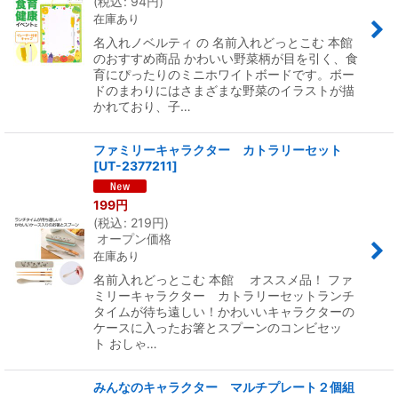
(
税込
:
94
円
)
在庫あり
名入れノベルティ の 名前入れどっとこむ 本館
のおすすめ商品 かわいい野菜柄が目を引く、食
育にぴったりのミニホワイトボードです。ボー
ドのまわりにはさまざまな野菜のイラストが描
かれており、子…
ファミリーキャラクター カトラリーセット
[
UT-2377211
]
199
円
(
税込
:
219
円
)
オープン価格
在庫あり
名前入れどっとこむ 本館 オススメ品！ ファ
ミリーキャラクター カトラリーセットランチ
タイムが待ち遠しい！かわいいキャラクターの
ケースに入ったお箸とスプーンのコンビセッ
ト おしゃ…
みんなのキャラクター マルチプレート２個組