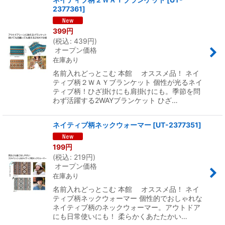
2377361
]
399
円
(
税込
:
439
円
)
オープン価格
在庫あり
名前入れどっとこむ 本館 オススメ品！ ネイ
ティブ柄２ＷＡＹブランケット 個性が光るネイ
ティブ柄！ひざ掛けにも肩掛けにも。季節を問
わず活躍する2WAYブランケット ひざ…
ネイティブ柄ネックウォーマー
[
UT-2377351
]
199
円
(
税込
:
219
円
)
オープン価格
在庫あり
名前入れどっとこむ 本館 オススメ品！ ネイ
ティブ柄ネックウォーマー 個性的でおしゃれな
ネイティブ柄のネックウォーマー。アウトドア
にも日常使いにも！ 柔らかくあたたかい…