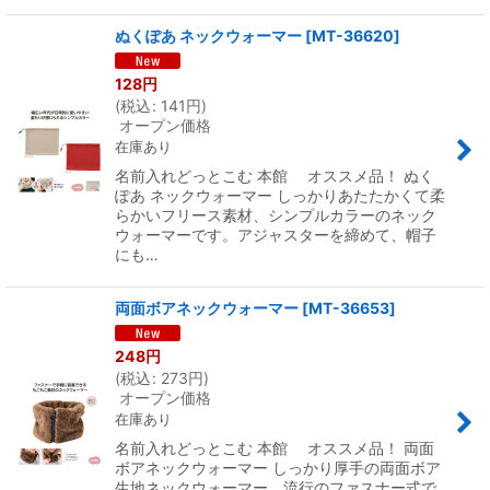
ぬくぽあ ネックウォーマー
[
MT-36620
]
128
円
(
税込
:
141
円
)
オープン価格
在庫あり
名前入れどっとこむ 本館 オススメ品！ ぬく
ぽあ ネックウォーマー しっかりあたたかくて柔
らかいフリース素材、シンプルカラーのネック
ウォーマーです。アジャスターを締めて、帽子
にも…
両面ボアネックウォーマー
[
MT-36653
]
248
円
(
税込
:
273
円
)
オープン価格
在庫あり
名前入れどっとこむ 本館 オススメ品！ 両面
ボアネックウォーマー しっかり厚手の両面ボア
生地ネックウォーマー。流行のファスナー式で