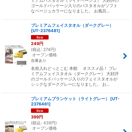
ミアムバスタオル（ライトベージュ） 大好評の
ゴールドパッケージ入りのバスタオルがソフト
なベージュカラーになりました。 お風呂…
プレミアムフェイスタオル（ダークグレー）
[
UT-2376481
]
249
円
(
税込
:
274
円
)
オープン価格
在庫あり
名前入れどっとこむ 本館 オススメ品！ プレ
ミアムフェイスタオル（ダークグレー） 大好評
のゴールドパッケージ入りのフェイスタオルが
シックなダークグレーになりました。 お…
プレミアムブランケット（ライトグレー）
[
UT-
2376461
]
399
円
(
税込
:
439
円
)
オープン価格