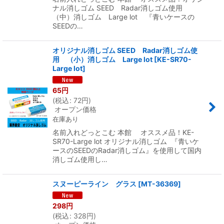
ナル消しゴム SEED Radar消しゴム使用
（中）消しゴム Large lot 『青いケースの
SEEDの…
オリジナル消しゴム SEED Radar消しゴム使
用 （小）消しゴム Large lot
[
KE-SR70-
Large lot
]
65
円
(
税込
:
72
円
)
オープン価格
在庫あり
名前入れどっとこむ 本館 オススメ品！KE-
SR70-Large lot オリジナル消しゴム 『青いケ
ースのSEEDのRadar消しゴム』を使用して国内
消しゴム使用し…
スヌーピーライン グラス
[
MT-36369
]
298
円
(
税込
:
328
円
)