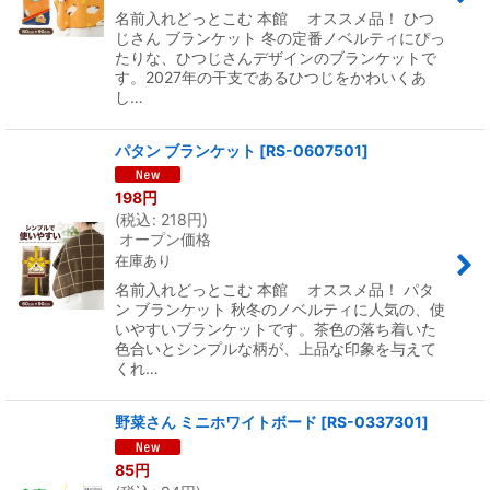
名前入れどっとこむ 本館 オススメ品！ ひつ
じさん ブランケット 冬の定番ノベルティにぴっ
たりな、ひつじさんデザインのブランケットで
す。2027年の干支であるひつじをかわいくあ
し…
パタン ブランケット
[
RS-0607501
]
198
円
(
税込
:
218
円
)
オープン価格
在庫あり
名前入れどっとこむ 本館 オススメ品！ パタ
ン ブランケット 秋冬のノベルティに人気の、使
いやすいブランケットです。茶色の落ち着いた
色合いとシンプルな柄が、上品な印象を与えて
くれ…
野菜さん ミニホワイトボード
[
RS-0337301
]
85
円