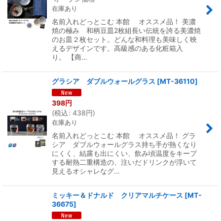
在庫あり
名前入れどっとこむ 本館 オススメ品！ 美濃
焼の極み 和柄豆皿2枚組長い伝統を誇る美濃焼
のお皿２枚セット。どんな和料理も美味しく映
えるデザインです。高級感のある化粧箱入
り。 【商…
グラシア ダブルウォールグラス
[
MT-36110
]
398
円
(
税込
:
438
円
)
在庫あり
名前入れどっとこむ 本館 オススメ品！ グラ
シア ダブルウォールグラス持ち手が熱くなり
にくく、結露も出にくい、飲み頃温度をキープ
する耐熱二重構造の、注いだドリンクが浮いて
見えるオシャレなグ…
ミッキー＆ドナルド クリアマルチケース
[
MT-
36675
]