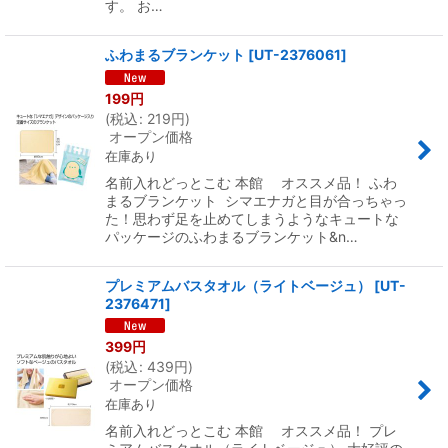
す。 お…
ふわまるブランケット
[
UT-2376061
]
199
円
(
税込
:
219
円
)
オープン価格
在庫あり
名前入れどっとこむ 本館 オススメ品！ ふわ
まるブランケット シマエナガと目が合っちゃっ
た！思わず足を止めてしまうようなキュートな
パッケージのふわまるブランケット&n…
プレミアムバスタオル（ライトベージュ）
[
UT-
2376471
]
399
円
(
税込
:
439
円
)
オープン価格
在庫あり
名前入れどっとこむ 本館 オススメ品！ プレ