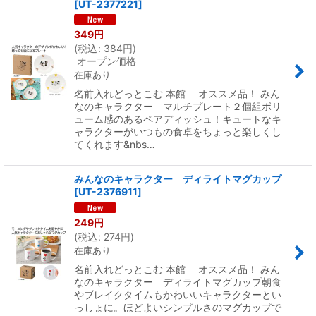
[
UT-2377221
]
349
円
(
税込
:
384
円
)
オープン価格
在庫あり
名前入れどっとこむ 本館 オススメ品！ みん
なのキャラクター マルチプレート２個組ボリ
ューム感のあるペアディッシュ！キュートなキ
ャラクターがいつもの食卓をちょっと楽しくし
てくれます&nbs…
みんなのキャラクター ディライトマグカップ
[
UT-2376911
]
249
円
(
税込
:
274
円
)
在庫あり
名前入れどっとこむ 本館 オススメ品！ みん
なのキャラクター ディライトマグカップ朝食
やブレイクタイムもかわいいキャラクターとい
っしょに。ほどよいシンプルさのマグカップで