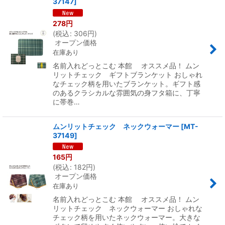
37147
]
278
円
(
税込
:
306
円
)
オープン価格
在庫あり
名前入れどっとこむ 本館 オススメ品！ ムン
リットチェック ギフトブランケット おしゃれ
なチェック柄を用いたブランケット。ギフト感
のあるクラシカルな雰囲気の身フタ箱に、丁寧
に帯巻…
ムンリットチェック ネックウォーマー
[
MT-
37149
]
165
円
(
税込
:
182
円
)
オープン価格
在庫あり
名前入れどっとこむ 本館 オススメ品！ ムン
リットチェック ネックウォーマー おしゃれな
チェック柄を用いたネックウォーマー。大きな