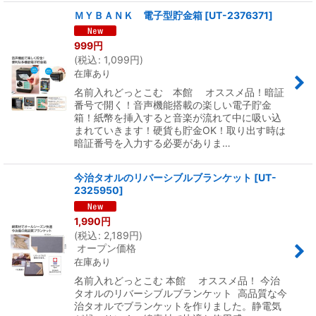
ＭＹＢＡＮＫ 電子型貯金箱
[
UT-2376371
]
999
円
(
税込
:
1,099
円
)
在庫あり
名前入れどっとこむ 本館 オススメ品！暗証
番号で開く！音声機能搭載の楽しい電子貯金
箱！紙幣を挿入すると音楽が流れて中に吸い込
まれていきます！硬貨も貯金OK！取り出す時は
暗証番号を入力する必要がありま…
今治タオルのリバーシブルブランケット
[
UT-
2325950
]
1,990
円
(
税込
:
2,189
円
)
オープン価格
在庫あり
名前入れどっとこむ 本館 オススメ品！ 今治
タオルのリバーシブルブランケット 高品質な今
治タオルでブランケットを作りました。静電気