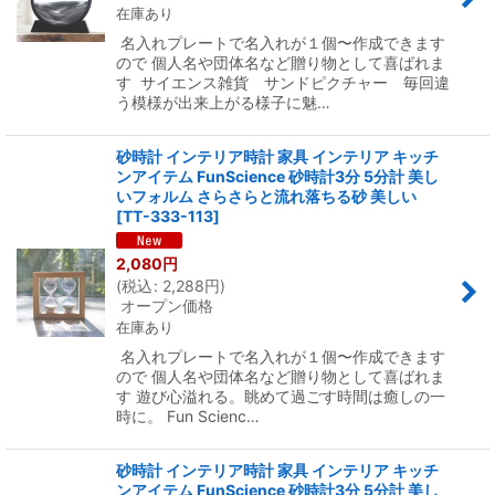
在庫あり
名入れプレートで名入れが１個〜作成できます
ので 個人名や団体名など贈り物として喜ばれま
す サイエンス雑貨 サンドピクチャー 毎回違
う模様が出来上がる様子に魅…
砂時計 インテリア時計 家具 インテリア キッチ
ンアイテム FunScience 砂時計3分 5分計 美し
いフォルム さらさらと流れ落ちる砂 美しい
[
TT-333-113
]
2,080
円
(
税込
:
2,288
円
)
オープン価格
在庫あり
名入れプレートで名入れが１個〜作成できます
ので 個人名や団体名など贈り物として喜ばれま
す 遊び心溢れる。眺めて過ごす時間は癒しの一
時に。 Fun Scienc…
砂時計 インテリア時計 家具 インテリア キッチ
ンアイテム FunScience 砂時計3分 5分計 美し