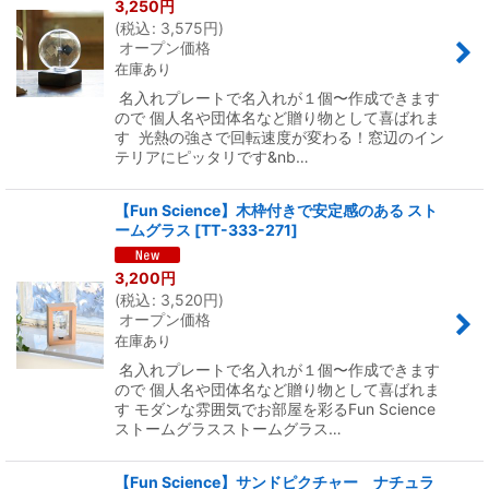
3,250
円
(
税込
:
3,575
円
)
オープン価格
在庫あり
名入れプレートで名入れが１個〜作成できます
ので 個人名や団体名など贈り物として喜ばれま
す 光熱の強さで回転速度が変わる！窓辺のイン
テリアにピッタリです&nb…
【Fun Science】木枠付きで安定感のある スト
ームグラス
[
TT-333-271
]
3,200
円
(
税込
:
3,520
円
)
オープン価格
在庫あり
名入れプレートで名入れが１個〜作成できます
ので 個人名や団体名など贈り物として喜ばれま
す モダンな雰囲気でお部屋を彩るFun Science
ストームグラスストームグラス…
【Fun Science】サンドピクチャー ナチュラ