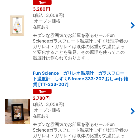
3,280
円
(
税込
:
3,608
円
)
オープン価格
在庫あり
モダンな雰囲気でお部屋を彩るセールFun
Scienceガラスフロート温度計しずく物理学者の
ガリレオ・ガリレイは液体の比重が気温によっ
て変化することを発見。その原理を使ってこの
温度計は作られております…
Fun Science ガリレオ温度計 ガラスフロー
ト温度計 しずくS frame 333-207 おしゃれ 雑
貨
[
TT-333-207
]
2,780
円
(
税込
:
3,058
円
)
オープン価格
在庫あり
モダンな雰囲気でお部屋を彩るセールFun
Scienceガラスフロート温度計しずく物理学者の
ガリレオ・ガリレイは液体の比重が気温によっ