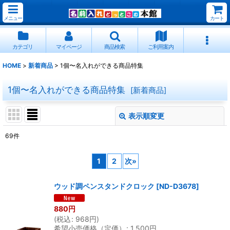
メニュー
カート
カテゴリ
マイページ
商品検索
ご利用案内
HOME
>
新着商品
>
1個〜名入れができる商品特集
1個〜名入れができる商品特集
[
新着商品
]
表示順変更
閉じる
69
件
表示数
:
1
2
次
»
並び順
:
ウッド調ペンスタンドクロック
[
ND-D3678
]
絞り込む
880
円
(
税込
:
968
円
)
希望小売価格（定価）
:
1,500
円