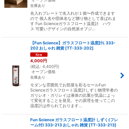
在庫あり
名入れプレートで名入れが１個〜作成できます
ので 個人名や団体名など贈り物として喜ばれま
す Fun Scienceガラスフロート温度計 ハウ
ス 可愛いデザインの自然派オブジ…
【Fun Science】ガラスフロート温度計L 333-
202 おしゃれ 雑貨
[
TT-333-202
]
4,000
円
(
税込
:
4,400
円
)
オープン価格
在庫あり
モダンな雰囲気でお部屋を彩るセールFun
Scienceガラスフロート温度計しずく物理学者の
ガリレオ・ガリレイは液体の比重が気温によっ
て変化することを発見。その原理を使ってこの
温度計は作られております…
Fun Science ガラスフロート温度計 しずく(フレ
ーム付) 333-213 おしゃれ 雑貨
[
TT-333-213
]