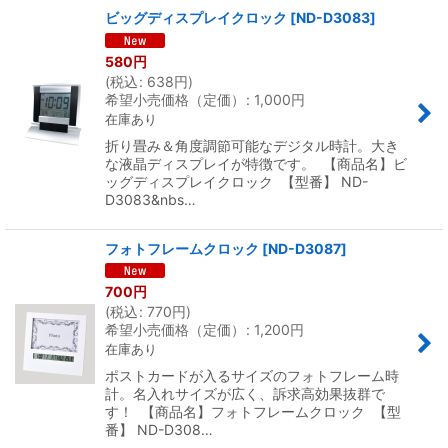
ビッグディスプレイクロック
[
ND-D3083
]
580
円
(
税込
:
638
円
)
希望小売価格（定価）
:
1,000
円
在庫あり
折り畳み＆角度調節可能なデジタル時計。大き
な液晶ディスプレイが特徴です。 【商品名】ビ
ッグディスプレイクロック 【型番】 ND-
D3083&nbs…
フォトフレームクロック
[
ND-D3087
]
700
円
(
税込
:
770
円
)
希望小売価格（定価）
:
1,200
円
在庫あり
ポストカードが入るサイズのフォトフレーム時
計。名入れサイズが広く、訴求高効果抜群で
す！ 【商品名】フォトフレームクロック 【型
番】 ND-D308…