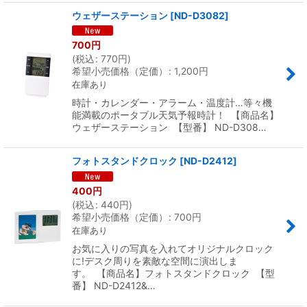
ウェザーステーション
[
ND-D3082
]
700
円
(
税込
:
770
円
)
希望小売価格（定価）
:
1,200
円
在庫あり
時計・カレンダー・アラーム・温度計…等々機
能満載のポータブル天気予報時計！ 【商品名】
ウェザーステーション 【型番】 ND-D308…
フォトスタンドクロック
[
ND-D2412
]
400
円
(
税込
:
440
円
)
希望小売価格（定価）
:
700
円
在庫あり
お気に入りの写真を入れてオリジナルクロック
に!デスク周りを素敵な空間に演出しま
す。 【商品名】フォトスタンドクロック 【型
番】 ND-D2412&…