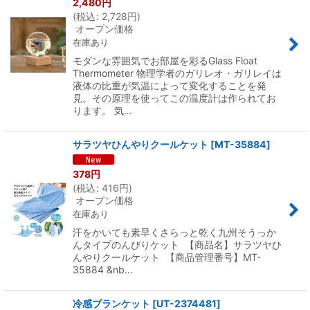
2,480
円
(
税込
:
2,728
円
)
オープン価格
在庫あり
モダンな雰囲気でお部屋を彩るGlass Float
Thermometer 物理学者のガリレオ・ガリレイは
液体の比重が気温によって変化することを発
見。その原理を使ってこの温度計は作られてお
ります。 気…
サラツヤひんやりクールケット
[
MT-35884
]
378
円
(
税込
:
416
円
)
オープン価格
在庫あり
汗をかいても素早くさらっと乾く九州そうっか
んタイプのんびりケット 【商品名】サラツヤひ
んやりクールケット 【商品管理番号】MT-
35884 &nb…
冷感ブランケット
[
UT-2374481
]