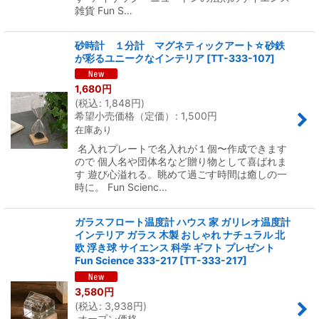
雑貨 Fun S…
砂時計 １分計 マグネティックアート☆砂鉄
が彩るユニークなインテリア
[
TT-333-107
]
1,680
円
(
税込
:
1,848
円
)
希望小売価格（定価）
:
1,500
円
在庫あり
名入れプレートで名入れが１個〜作成できます
ので 個人名や団体名など贈り物として喜ばれま
す 遊び心溢れる。眺めて過ごす時間は癒しの一
時に。 Fun Scienc…
ガラスフロート温度計 ハウス 家 ガリレオ温度計
インテリア ガラス 木製 おしゃれ ナチュラル 北
欧 浮き球 サイエンス 科学 ギフト プレゼント
Fun Science 333-217
[
TT-333-217
]
3,580
円
(
税込
:
3,938
円
)
オープン価格