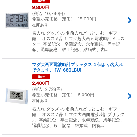
9,800
円
(
税込
:
10,780
円
)
希望小売価格（定価）
:
15,000
円
在庫あり
名入れ グッズ の 名前入れどっとこむ ギフト
館 オススメ品！ マグ超大画面電波時計メルス
ター 卒業記念、卒団記念、永年勤続、周年記
念、退職記念、竣工記念、結婚式、内…
マグ大画面電波時計ブリックス １個より名入れ
できます。
[
W-660LBU
]
2,480
円
(
税込
:
2,728
円
)
希望小売価格（定価）
:
6,000
円
在庫あり
名入れ グッズ の 名前入れどっとこむ ギフト
館 オススメ品！ マグ大画面電波時計ブリック
ス 卒業記念、卒団記念、永年勤続、周年記念、
退職記念、竣工記念、結婚式、内祝…