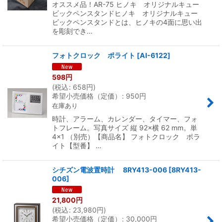
オススメ品！AR-75 ヒノキ オリジナルキュー
ビックペンスタンドヒノキ オリジナルキュー
ビックペンスタンドとは、ヒノキの4面に思い出
を彫刻でき…
フォトクロック ポライト
[
AI-6122
]
598
円
(
税込
:
658
円
)
希望小売価格（定価）
:
950
円
在庫あり
時計、アラーム、カレンダー、タイマー、フォ
トフレーム。写真サイズ 縦 92×横 62 mm。単
4×1 （別売）【商品名】 フォトクロック ポラ
イト【型番】 …
シチズン電波置時計 8RY413-006
[
8RY413-
006
]
21,800
円
(
税込
:
23,980
円
)
希望小売価格（定価）
:
30,000
円