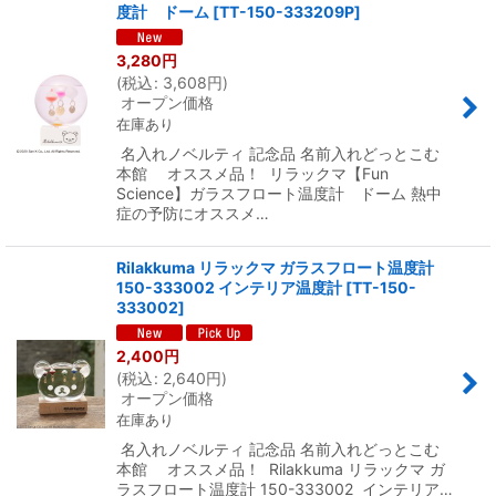
度計 ドーム
[
TT-150-333209P
]
3,280
円
(
税込
:
3,608
円
)
オープン価格
在庫あり
名入れノベルティ 記念品 名前入れどっとこむ
本館 オススメ品！ リラックマ【Fun
Science】ガラスフロート温度計 ドーム 熱中
症の予防にオススメ…
Rilakkuma リラックマ ガラスフロート温度計
150-333002 インテリア温度計
[
TT-150-
333002
]
2,400
円
(
税込
:
2,640
円
)
オープン価格
在庫あり
名入れノベルティ 記念品 名前入れどっとこむ
本館 オススメ品！ Rilakkuma リラックマ ガ
ラスフロート温度計 150-333002 インテリア…