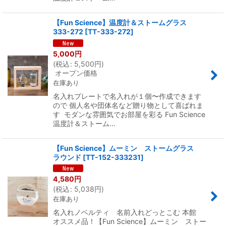
【Fun Science】温度計＆ストームグラス
333-272
[
TT-333-272
]
5,000
円
(
税込
:
5,500
円
)
オープン価格
在庫あり
名入れプレートで名入れが１個〜作成できます
ので 個人名や団体名など贈り物として喜ばれま
す モダンな雰囲気でお部屋を彩る Fun Science
温度計＆ストーム…
【Fun Science】ムーミン ストームグラス
ラウンド
[
TT-152-333231
]
4,580
円
(
税込
:
5,038
円
)
在庫あり
名入れノベルティ 名前入れどっとこむ 本館
オススメ品！【Fun Science】ムーミン ストー