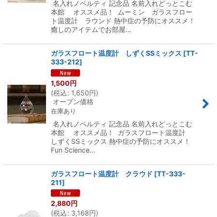
名入れノベルティ 記念品 名前入れどっとこむ
本館 オススメ品！ ムーミン ガラスフロー
ト温度計 ラウンド 熱中症の予防にオススメ！
癒しのアイテムでお部屋…
ガラスフロート温度計 しずくSSミックス
[
TT-
333-212
]
1,500
円
(
税込
:
1,650
円
)
オープン価格
在庫あり
名入れノベルティ 記念品 名前入れどっとこむ
本館 オススメ品！ ガラスフロート温度計
しずくSSミックス 熱中症の予防にオススメ！
Fun Science…
ガラスフロート温度計 クラウド
[
TT-333-
211
]
2,880
円
(
税込
:
3,168
円
)