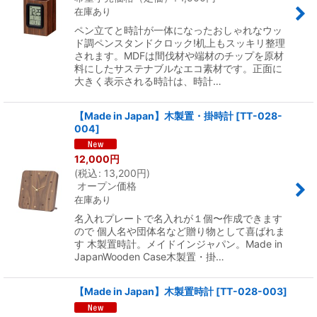
在庫あり
ペン立てと時計が一体になったおしゃれなウッ
ド調ペンスタンドクロック!机上もスッキリ整理
されます。MDFは間伐材や端材のチップを原材
料にしたサステナブルなエコ素材です。正面に
大きく表示される時計は、時計…
【Made in Japan】木製置・掛時計
[
TT-028-
004
]
12,000
円
(
税込
:
13,200
円
)
オープン価格
在庫あり
名入れプレートで名入れが１個〜作成できます
ので 個人名や団体名など贈り物として喜ばれま
す 木製置時計。メイドインジャパン。Made in
JapanWooden Case木製置・掛…
【Made in Japan】木製置時計
[
TT-028-003
]