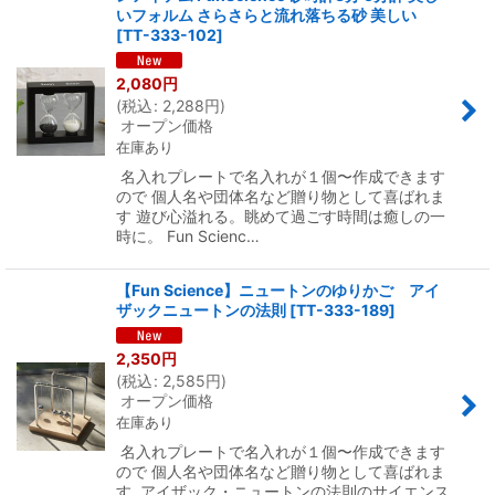
いフォルム さらさらと流れ落ちる砂 美しい
[
TT-333-102
]
2,080
円
(
税込
:
2,288
円
)
オープン価格
在庫あり
名入れプレートで名入れが１個〜作成できます
ので 個人名や団体名など贈り物として喜ばれま
す 遊び心溢れる。眺めて過ごす時間は癒しの一
時に。 Fun Scienc…
【Fun Science】ニュートンのゆりかご アイ
ザックニュートンの法則
[
TT-333-189
]
2,350
円
(
税込
:
2,585
円
)
オープン価格
在庫あり
名入れプレートで名入れが１個〜作成できます
ので 個人名や団体名など贈り物として喜ばれま
す アイザック・ニュートンの法則のサイエンス