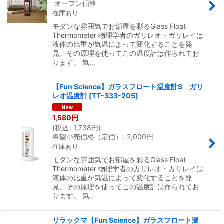
オープン価格
在庫あり
モダンな雰囲気でお部屋を彩るGlass Float
Thermometer 物理学者のガリレオ・ガリレイは
液体の比重が気温によって変化することを発
見。その原理を使ってこの温度計は作られてお
ります。 気…
【Fun Science】ガラスフロート温度計S ガリ
レオ温度計
[
TT-333-205
]
1,580
円
(
税込
:
1,738
円
)
希望小売価格（定価）
:
2,000
円
在庫あり
モダンな雰囲気でお部屋を彩るGlass Float
Thermometer 物理学者のガリレオ・ガリレイは
液体の比重が気温によって変化することを発
見。その原理を使ってこの温度計は作られてお
ります。 気…
リラックマ【Fun Science】ガラスフロート温