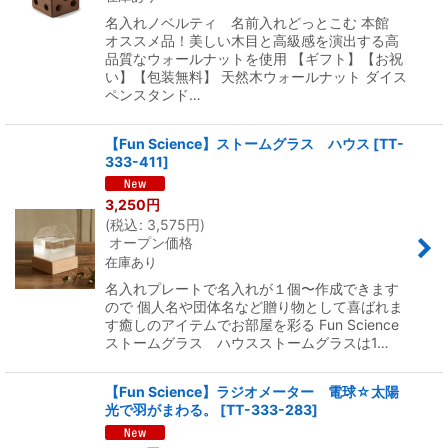
名入れノベルティ 名前入れどっとこむ 本館
オススメ品！美しい木目と高級感を演出する高
品質なウォールナットを使用 【ギフト】【お祝
い】【包装無料】 天然木ウォールナット ダイス
ペンスタンド…
【Fun Science】ストームグラス ハウス
[
TT-
333-411
]
3,250
円
(
税込
:
3,575
円
)
オープン価格
在庫あり
名入れプレートで名入れが１個〜作成できます
ので 個人名や団体名など贈り物として喜ばれま
す癒しのアイテムでお部屋を彩る Fun Science
ストームグラス ハウスストームグラスは1…
【Fun Science】ラジオメーター 電球☆太陽
光で羽がまわる。
[
TT-333-283
]