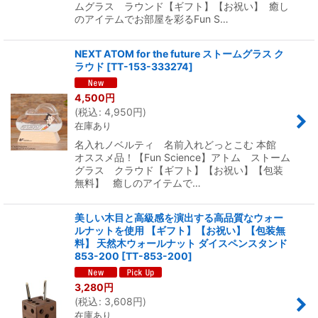
ムグラス ラウンド【ギフト】【お祝い】 癒し
のアイテムでお部屋を彩るFun S…
NEXT ATOM for the future ストームグラス ク
ラウド
[
TT-153-333274
]
4,500
円
(
税込
:
4,950
円
)
在庫あり
名入れノベルティ 名前入れどっとこむ 本館
オススメ品！【Fun Science】アトム ストーム
グラス クラウド【ギフト】【お祝い】【包装
無料】 癒しのアイテムで…
美しい木目と高級感を演出する高品質なウォー
ルナットを使用 【ギフト】【お祝い】【包装無
料】 天然木ウォールナット ダイスペンスタンド
853-200
[
TT-853-200
]
3,280
円
(
税込
:
3,608
円
)
在庫あり