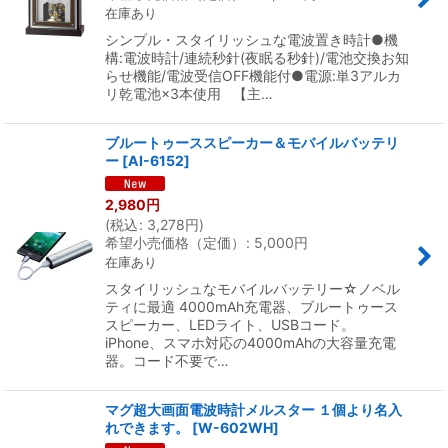
在庫あり
シンプル・スタイリッシュな電波置き時計●機
構:電波時計/連続秒針(夜眠る秒針)/電池交換お知
らせ機能/電波受信OFF機能付●電源:単3アルカ
リ乾電池×3本使用 【主…
ブルートゥーススピーカー＆モバイルバッテリ
ー
[
AI-6152
]
2,980
円
(
税込
:
3,278
円
)
希望小売価格（定価）
:
5,000
円
在庫あり
スタイリッシュなモバイルバッテリー☆ノベル
ティに最適 4000mAh充電器、ブルートゥース
スピーカー、LEDライト、USBコード。
iPhone、スマホ対応の4000mAhの大容量充電
器。コード不要で…
マグ超大画面電波時計メルスター １個より名入
れできます。
[
W-602WH
]