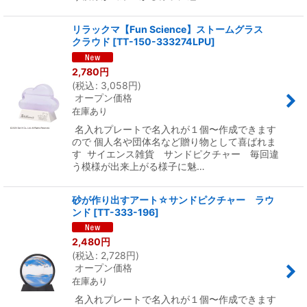
リラックマ【Fun Science】ストームグラス
クラウド
[
TT-150-333274LPU
]
2,780
円
(
税込
:
3,058
円
)
オープン価格
在庫あり
名入れプレートで名入れが１個〜作成できます
ので 個人名や団体名など贈り物として喜ばれま
す サイエンス雑貨 サンドピクチャー 毎回違
う模様が出来上がる様子に魅…
砂が作り出すアート☆サンドピクチャー ラウ
ンド
[
TT-333-196
]
2,480
円
(
税込
:
2,728
円
)
オープン価格
在庫あり
名入れプレートで名入れが１個〜作成できます