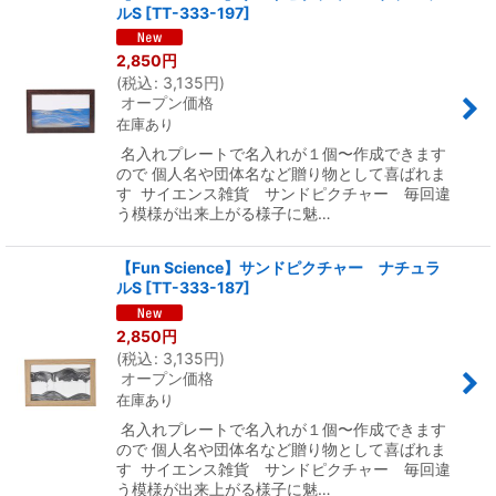
ルS
[
TT-333-197
]
2,850
円
(
税込
:
3,135
円
)
オープン価格
在庫あり
名入れプレートで名入れが１個〜作成できます
ので 個人名や団体名など贈り物として喜ばれま
す サイエンス雑貨 サンドピクチャー 毎回違
う模様が出来上がる様子に魅…
【Fun Science】サンドピクチャー ナチュラ
ルS
[
TT-333-187
]
2,850
円
(
税込
:
3,135
円
)
オープン価格
在庫あり
名入れプレートで名入れが１個〜作成できます
ので 個人名や団体名など贈り物として喜ばれま
す サイエンス雑貨 サンドピクチャー 毎回違
う模様が出来上がる様子に魅…