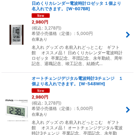
日めくりカレンダー電波時計ロゼッタ １個より
名入れできます。
[
W-607BR
]
2,980
円
(
税込
:
3,278
円
)
希望小売価格（定価）
:
5,000
円
在庫あり
名入れ グッズ の 名前入れどっとこむ ギフト
館 オススメ品！ 日めくりカレンダー電波時計
ロゼッタ 卒業記念、卒団記念、永年勤続、周年
記念、退職記念、竣工記念、結婚式…
オートチェンジデジタル電波時計3チェンジ １
個より名入れできます。
[
W-548WH
]
2,980
円
(
税込
:
3,278
円
)
希望小売価格（定価）
:
5,000
円
在庫あり
名入れ グッズ の 名前入れどっとこむ ギフト
館 オススメ品！ オートチェンジデジタル電波
時計3チェンジ 卒業記念、卒団記念、永年勤