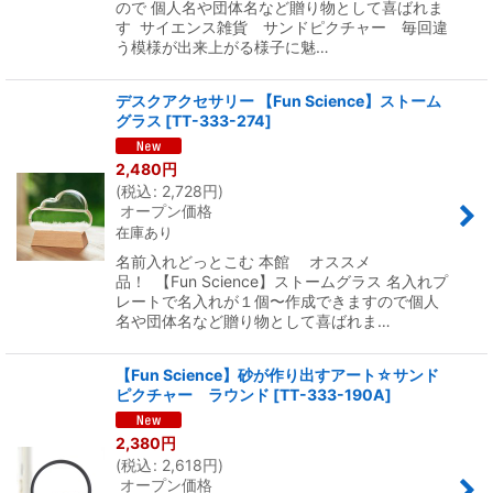
ので 個人名や団体名など贈り物として喜ばれま
す サイエンス雑貨 サンドピクチャー 毎回違
う模様が出来上がる様子に魅…
デスクアクセサリー 【Fun Science】ストーム
グラス
[
TT-333-274
]
2,480
円
(
税込
:
2,728
円
)
オープン価格
在庫あり
名前入れどっとこむ 本館 オススメ
品！ 【Fun Science】ストームグラス 名入れプ
レートで名入れが１個〜作成できますので個人
名や団体名など贈り物として喜ばれま…
【Fun Science】砂が作り出すアート☆サンド
ピクチャー ラウンド
[
TT-333-190A
]
2,380
円
(
税込
:
2,618
円
)
オープン価格