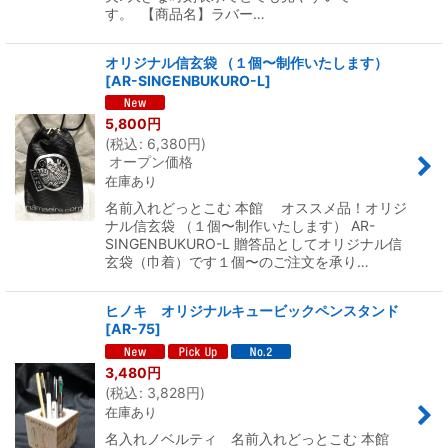
す。 【商品名】ラバー…
オリジナル信玄袋 （１個〜制作いたします）
[
AR-SINGENBUKURO-L
]
5,800
円
(
税込
:
6,380
円
)
オープン価格
在庫あり
名前入れどっとこむ 本館 オススメ品！オリジ
ナル信玄袋 （１個〜制作いたします） AR-
SINGENBUKURO-L 贈答品としてオリジナル信
玄袋（巾着）です１個〜のご注文を承り…
ヒノキ オリジナルキュービックペンスタンド
[
AR-75
]
3,480
円
(
税込
:
3,828
円
)
在庫あり
名入れノベルティ 名前入れどっとこむ 本館