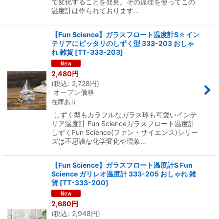
て変化することを発見。その原理を使ってこの
温度計は作られております…
【Fun Science】ガラスフロート温度計S☆イン
テリアにピッタリのしずく型 333-203 おしゃ
れ 雑貨
[
TT-333-203
]
2,480
円
(
税込
:
2,728
円
)
オープン価格
在庫あり
しずく型もカラフルなガラス球も可愛いインテ
リア温度計 Fun Scienceガラスフロート温度計
しずくFun Science(ファン・サイエンス)シリー
ズは不思議な化学変化や現象…
【Fun Science】ガラスフロート温度計S Fun
Science ガリレオ温度計 333-205 おしゃれ 雑
貨
[
TT-333-200
]
2,680
円
(
税込
:
2,948
円
)