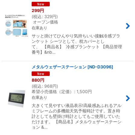
299
円
(
税込
:
329
円
)
オープン価格
在庫あり
サッと掛けてひんやり気持ちいい接触冷感ブラ
ンケット シーツとして、枕カバーとし
て、 【商品名】 冷感ブランケット 【商品管理
番号】&nb…
メタルウェザーステーション
[
ND-D3096
]
880
円
(
税込
:
968
円
)
希望小売価格（定価）
:
1,500
円
在庫あり
大きくて見やすい液晶表示!高級感あふれるアル
ミフレームの多機能天気予報時計です。置き時
計としても壁掛け時計としてもご使用していた
だけます。 【商品名】メタルウェザーステーシ
ョン &…