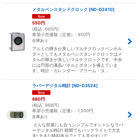
メタルペンスタンドクロック
[
ND-D2410
]
550
円
(
税込
:
605
円
)
希望小売価格（定価）
:
950
円
在庫あり
アルミの輝きが美しいマルチクロックペンホル
ダーとしてもメタルペンスタンドクロックはメ
タルの輝きが美しいマルチクロックです。中央
には円形の液晶パネルとボタンを備えていま
す。時計・カレンダー・アラーム・タ…
ラバーデジタル時計
[
ND-D3524
]
880
円
(
税込
:
968
円
)
希望小売価格（定価）
:
1,500
円
在庫あり
どんな部屋にも合うシンプルでオシャレなラバ
ーデジタル時計! 暗闇でもバックライトで大丈
夫! 大きな時刻表示でとても見やすいで