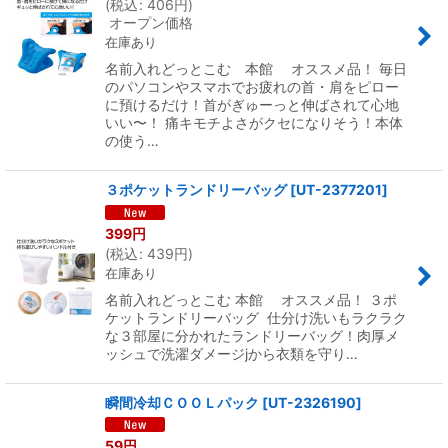
(
税込
:
406
円
)
オープン価格
在庫あり
名前入れどっとこむ 本館 オススメ品！ 毎日
のパソコンやスマホでお疲れの首・肩をピロー
に預けるだけ！首がぎゅーっと伸ばされて心地
いい〜！ 痛キモチよさがクセになりそう！本体
の使う…
３ポケットランドリーバッグ
[
UT-2377201
]
399
円
(
税込
:
439
円
)
在庫あり
名前入れどっとこむ 本館 オススメ品！ ３ポ
ケットランドリーバッグ 仕分け洗いもラクラク
な３部屋に分かれたランドリーバッグ！肉厚メ
ッシュで洗濯ダメージjから衣類を守り…
瞬間冷却ＣＯＯＬパック
[
UT-2326190
]
59
円