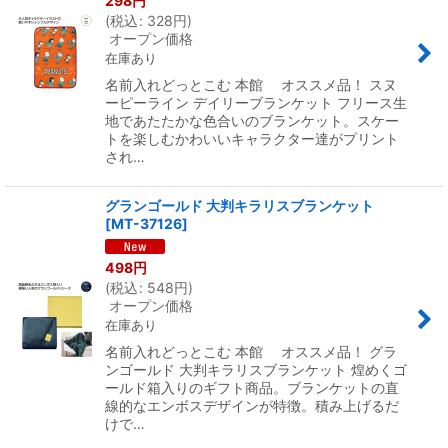
298
円
(
税込
:
328
円
)
オープン価格
在庫あり
名前入れどっとこむ 本館 オススメ品！ スヌ
ーピーライン デイリーブランケット フリース生
地であたたかな色合いのブランケット。スケー
トを楽しむかわいいキャラクター達がプリント
され…
グランゴールド 大判キラリスブランケット
[
MT-37126
]
498
円
(
税込
:
548
円
)
オープン価格
在庫あり
名前入れどっとこむ 本館 オススメ品！ グラ
ンゴールド 大判キラリスブランケット 煌めくゴ
ールド箱入りのギフト商品。ブランケットの直
線的なエンボスデザインが特徴。積み上げるだ
けで…