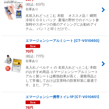
(
税込
:
65
円
)
在庫あり
名前入れどっとこむ 本館 オススメ品！ 瞬間
冷却ＣＯＯＬパック 夏場の野外でのイベント参
加時やスポーツの後のアイシングにお勧めアイ
テム。 パン！と叩くだけで…
エマージェンシーアルミシート
[
CT-V010650
]
70
円
(
税込
:
77
円
)
在庫あり
名入れノベルティ の 名前入れどっとこむ 本館
のおすすめ商品 エマージェンシーアルミシート
アルミ製シートは断熱効果が高く、避難用品と
して常備しておけば災害時の防寒対策に最適で
す。また、アウ…
エマージェンシー携帯トイレ1P
[
CT-V010651
]
76
円