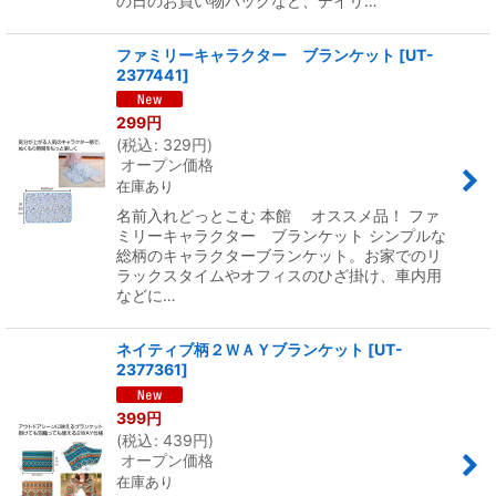
の日のお買い物バッグなど、デイリ…
ファミリーキャラクター ブランケット
[
UT-
2377441
]
299
円
(
税込
:
329
円
)
オープン価格
在庫あり
名前入れどっとこむ 本館 オススメ品！ ファ
ミリーキャラクター ブランケット シンプルな
総柄のキャラクターブランケット。お家でのリ
ラックスタイムやオフィスのひざ掛け、車内用
などに…
ネイティブ柄２ＷＡＹブランケット
[
UT-
2377361
]
399
円
(
税込
:
439
円
)
オープン価格
在庫あり