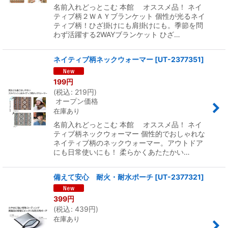
名前入れどっとこむ 本館 オススメ品！ ネイ
ティブ柄２ＷＡＹブランケット 個性が光るネイ
ティブ柄！ひざ掛けにも肩掛けにも。季節を問
わず活躍する2WAYブランケット ひざ…
ネイティブ柄ネックウォーマー
[
UT-2377351
]
199
円
(
税込
:
219
円
)
オープン価格
在庫あり
名前入れどっとこむ 本館 オススメ品！ ネイ
ティブ柄ネックウォーマー 個性的でおしゃれな
ネイティブ柄のネックウォーマー。アウトドア
にも日常使いにも！ 柔らかくあたたかい…
備えて安心 耐火・耐水ポーチ
[
UT-2377321
]
399
円
(
税込
:
439
円
)
在庫あり