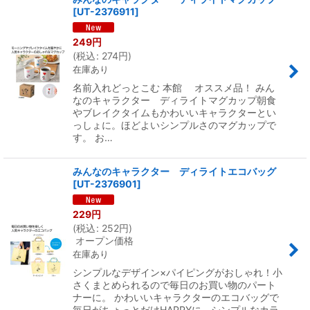
[
UT-2376911
]
249
円
(
税込
:
274
円
)
在庫あり
名前入れどっとこむ 本館 オススメ品！ みん
なのキャラクター ディライトマグカップ朝食
やブレイクタイムもかわいいキャラクターとい
っしょに。ほどよいシンプルさのマグカップで
す。 お…
みんなのキャラクター ディライトエコバッグ
[
UT-2376901
]
229
円
(
税込
:
252
円
)
オープン価格
在庫あり
シンプルなデザイン×パイピングがおしゃれ！小
さくまとめられるので毎日のお買い物のパート
ナーに。 かわいいキャラクターのエコバッグで
毎日がちょっとだけHAPPYに。シンプルなカラ