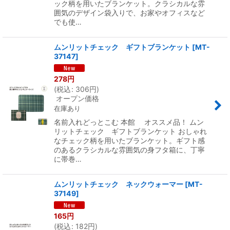
ック柄を用いたブランケット。クラシカルな雰
囲気のデザイン袋入りで、お家やオフィスなど
でも使…
ムンリットチェック ギフトブランケット
[
MT-
37147
]
278
円
(
税込
:
306
円
)
オープン価格
在庫あり
名前入れどっとこむ 本館 オススメ品！ ムン
リットチェック ギフトブランケット おしゃれ
なチェック柄を用いたブランケット。ギフト感
のあるクラシカルな雰囲気の身フタ箱に、丁寧
に帯巻…
ムンリットチェック ネックウォーマー
[
MT-
37149
]
165
円
(
税込
:
182
円
)