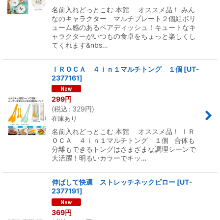
名前入れどっとこむ 本館 オススメ品！ みん
なのキャラクター マルチプレート２個組ボリ
ューム感のあるペアディッシュ！キュートなキ
ャラクターがいつもの食卓をちょっと楽しくし
てくれます&nbs…
ＩＲＯＣＡ ４ｉｎ１マルチトング １個
[
UT-
2377161
]
299
円
(
税込
:
329
円
)
在庫あり
名前入れどっとこむ 本館 オススメ品！ ＩＲ
ＯＣＡ ４ｉｎ１マルチトング １個 合体も
分離もできるトングはさまざまな調理シーンで
大活躍！明るいカラーでキッ…
伸ばして快適 ストレッチネックピロー
[
UT-
2377191
]
369
円