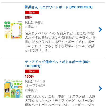
野菜さん ミニホワイトボード
[
RS-0337301
]
85
円
(
税込
:
94
円
)
在庫あり
名入れノベルティ の 名前入れどっとこむ 本館
のおすすめ商品 かわいい野菜柄が目を引く、食
育にぴったりのミニホワイトボードです。ボー
ドのまわりにはさまざまな野菜のイラストが描
かれており、子…
ディアドッグ 保冷ペットボトルポーチ
[
RS-
1108001
]
160
円
(
税込
:
176
円
)
オープン価格
在庫あり
名前入れどっとこむ 本館 オススメ品！人気
犬種をあしらった「ディアドッグ」シリーズの
保冷ペットボトルポーチです。コーギー・ダッ