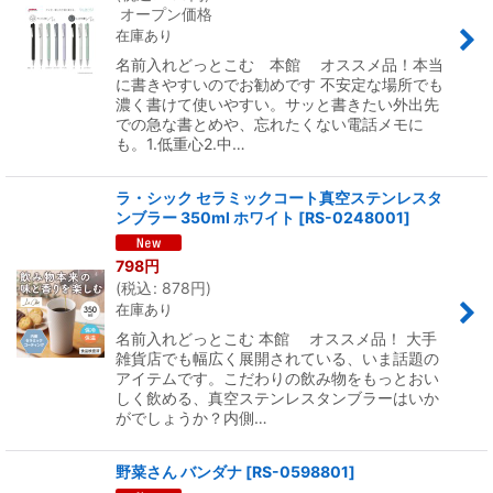
オープン価格
在庫あり
名前入れどっとこむ 本館 オススメ品！本当
に書きやすいのでお勧めです 不安定な場所でも
濃く書けて使いやすい。サッと書きたい外出先
での急な書とめや、忘れたくない電話メモに
も。1.低重心2.中…
ラ・シック セラミックコート真空ステンレスタ
ンブラー 350ml ホワイト
[
RS-0248001
]
798
円
(
税込
:
878
円
)
在庫あり
名前入れどっとこむ 本館 オススメ品！ 大手
雑貨店でも幅広く展開されている、いま話題の
アイテムです。こだわりの飲み物をもっとおい
しく飲める、真空ステンレスタンブラーはいか
がでしょうか？内側…
野菜さん バンダナ
[
RS-0598801
]