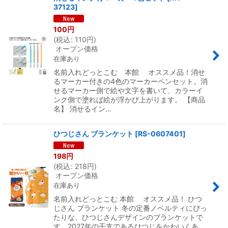
37123
]
100
円
(
税込
:
110
円
)
オープン価格
在庫あり
名前入れどっとこむ 本館 オススメ品！消せ
るマーカー付きの4色のマーカーペンセット。消
せるマーカー側で絵や文字を書いて、カラーイ
ンク側で塗れば絵が浮かび上がります。 【商品
名】 消せるイン…
ひつじさん ブランケット
[
RS-0607401
]
198
円
(
税込
:
218
円
)
オープン価格
在庫あり
名前入れどっとこむ 本館 オススメ品！ ひつ
じさん ブランケット 冬の定番ノベルティにぴっ
たりな、ひつじさんデザインのブランケットで
す。2027年の干支であるひつじをかわいくあ