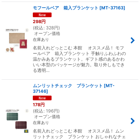
モフールベア 箱入ブランケット
[
MT-37163
]
298
円
(
税込
:
328
円
)
オープン価格
在庫あり
名前入れどっとこむ 本館 オススメ品！ モフ
ールベア 箱入ブランケット 手触りふわふわの
温かみあるブランケット。ギフト感のあるかわ
いい本型のパッケージが魅力。取り外しもでき
る透明…
ムンリットチェック ブランケット
[
MT-
37146
]
178
円
(
税込
:
196
円
)
オープン価格
在庫あり
名前入れどっとこむ 本館 オススメ品！ ムン
リットチェック ブランケット おしゃれなチェ