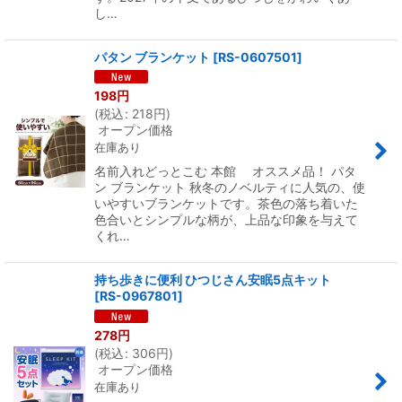
し…
パタン ブランケット
[
RS-0607501
]
198
円
(
税込
:
218
円
)
オープン価格
在庫あり
名前入れどっとこむ 本館 オススメ品！ パタ
ン ブランケット 秋冬のノベルティに人気の、使
いやすいブランケットです。茶色の落ち着いた
色合いとシンプルな柄が、上品な印象を与えて
くれ…
持ち歩きに便利 ひつじさん安眠5点キット
[
RS-0967801
]
278
円
(
税込
:
306
円
)
オープン価格
在庫あり