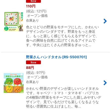
110
円
(
税込
:
121
円
)
オープン価格
在庫あり
色とりどりの野菜をモチーフにした、かわいい
デザインのバンダナです。野菜をもっと身近
に、もっと楽しく感じてもらえるデザインで、
食への興味を自然に広げてくれるアイテムで
す。中央にはたくさんの野菜をぎゅっと…
野菜さん ハンドタオル
[
RS-5500701
]
88
円
(
税込
:
97
円
)
オープン価格
在庫あり
かわいい野菜のデザインが楽しいハンドタオル
です。キャベツ・トマト・タマネギ・パプリカ
の4種類の野菜をモチーフにした親しみやすいデ
ザインで、見ているだけでも楽しくなるような
明るい雰囲気に仕上げました。毎…