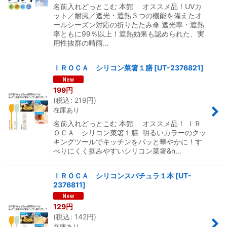
名前入れどっとこむ 本館 オススメ品！UVカ
ット／耐風／遮光・遮熱３つの機能を備えたオ
ールシーズン対応の折りたたみ傘 遮光率・遮熱
率ともに99％以上！遮熱効果も認められた、実
用性抜群の晴雨…
ＩＲＯＣＡ シリコン菜箸１膳
[
UT-2376821
]
199
円
(
税込
:
219
円
)
在庫あり
名前入れどっとこむ 本館 オススメ品！ ＩＲ
ＯＣＡ シリコン菜箸１膳 明るいカラーのクッ
キングツールでキッチンをパッと華やかに！す
べりにくく掴みやすいシリコン菜箸&n…
ＩＲＯＣＡ シリコンスパチュラ１本
[
UT-
2376811
]
129
円
(
税込
:
142
円
)
在庫あり