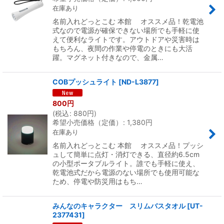
在庫あり
名前入れどっとこむ 本館 オススメ品！乾電池
式なので電源が確保できない場所でも手軽に使
えて便利なライトです。アウトドアや災害時は
もちろん、夜間の作業や停電のときにも大活
躍。マグネット付きなので、金属…
COBプッシュライト
[
ND-L3877
]
800
円
(
税込
:
880
円
)
希望小売価格（定価）
:
1,380
円
在庫あり
名前入れどっとこむ 本館 オススメ品！プッシ
ュして簡単に点灯・消灯できる、直径約6.5cm
の小型ポータブルライト。誰でも手軽に使え、
乾電池式だから電源のない場所でも使用可能な
ため、停電や防災用はもち…
みんなのキャラクター スリムバスタオル
[
UT-
2377431
]