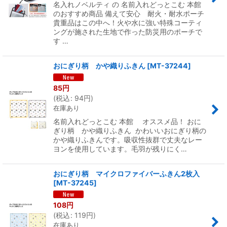
名入れノベルティ の 名前入れどっとこむ 本館
のおすすめ商品 備えて安心 耐火・耐水ポーチ
貴重品はこの中へ！火や水に強い特殊コーティ
ングが施された生地で作った防災用のポーチで
す …
おにぎり柄 かや織りふきん
[
MT-37244
]
85
円
(
税込
:
94
円
)
在庫あり
名前入れどっとこむ 本館 オススメ品！ おに
ぎり柄 かや織りふきん かわいいおにぎり柄の
かや織りふきんです。吸収性抜群で丈夫なレー
ヨンを使用しています。毛羽が残りにく…
おにぎり柄 マイクロファイバーふきん2枚入
[
MT-37245
]
108
円
(
税込
:
119
円
)
在庫あり