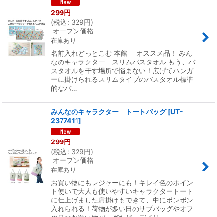
299
円
(
税込
:
329
円
)
オープン価格
在庫あり
名前入れどっとこむ 本館 オススメ品！ みん
なのキャラクター スリムバスタオル もう、バ
スタオルを干す場所で悩まない！広げてハンガ
ーに掛けられるスリムタイプのバスタオル標準
的なバ…
みんなのキャラクター トートバッグ
[
UT-
2377411
]
299
円
(
税込
:
329
円
)
オープン価格
在庫あり
お買い物にもレジャーにも！キレイ色のポイン
ト使いで大人も使いやすいキャラクタートート
に仕上げました肩掛けもできて、中にポンポン
入れられる！荷物が多い日のサブバッグやオフ