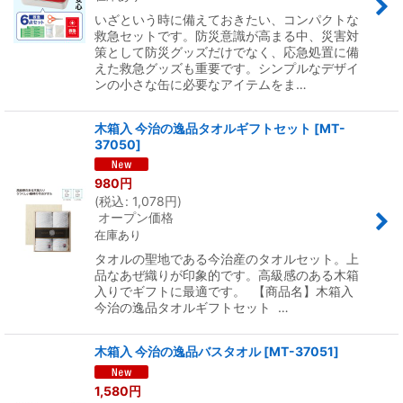
いざという時に備えておきたい、コンパクトな
救急セットです。防災意識が高まる中、災害対
策として防災グッズだけでなく、応急処置に備
えた救急グッズも重要です。シンプルなデザイ
ンの小さな缶に必要なアイテムをま…
木箱入 今治の逸品タオルギフトセット
[
MT-
37050
]
980
円
(
税込
:
1,078
円
)
オープン価格
在庫あり
タオルの聖地である今治産のタオルセット。上
品なあぜ織りが印象的です。高級感のある木箱
入りでギフトに最適です。 【商品名】木箱入
今治の逸品タオルギフトセット …
木箱入 今治の逸品バスタオル
[
MT-37051
]
1,580
円