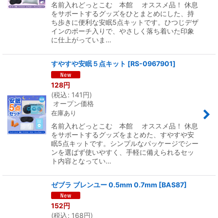
名前入れどっとこむ 本館 オススメ品！ 休息
をサポートするグッズをひとまとめにした、持
ち歩きに便利な安眠5点キットです。ひつじデザ
インのポーチ入りで、やさしく落ち着いた印象
に仕上がっていま…
すやすや安眠５点キット
[
RS-0967901
]
128
円
(
税込
:
141
円
)
オープン価格
在庫あり
名前入れどっとこむ 本館 オススメ品！ 休息
をサポートするグッズをまとめた、すやすや安
眠5点キットです。シンプルなパッケージでシー
ンを選ばず使いやすく、手軽に備えられるセッ
ト内容となってい…
ゼブラ ブレンユー 0.5mm 0.7mm
[
BAS87
]
152
円
(
税込
:
168
円
)