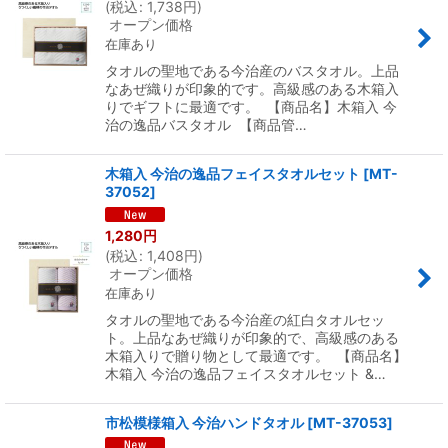
(
税込
:
1,738
円
)
オープン価格
在庫あり
タオルの聖地である今治産のバスタオル。上品
なあぜ織りが印象的です。高級感のある木箱入
りでギフトに最適です。 【商品名】木箱入 今
治の逸品バスタオル 【商品管…
木箱入 今治の逸品フェイスタオルセット
[
MT-
37052
]
1,280
円
(
税込
:
1,408
円
)
オープン価格
在庫あり
タオルの聖地である今治産の紅白タオルセッ
ト。上品なあぜ織りが印象的で、高級感のある
木箱入りで贈り物として最適です。 【商品名】
木箱入 今治の逸品フェイスタオルセット &…
市松模様箱入 今治ハンドタオル
[
MT-37053
]