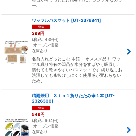
ー…
ワッフルバスマット
[
UT-2376841
]
399
円
(
税込
:
439
円
)
オープン価格
在庫あり
名前入れどっとこむ 本館 オススメ品！ ワッ
フル織り特有の凹凸が水分をすばやく吸収し、
濡れても乾きやすいバスマットです 繰り返しお
洗濯しても糸抜けしにくく使用感が変わらない
ため、…
晴雨兼用 ３ｉｎ１折りたたみ傘１本
[
UT-
2326300
]
549
円
(
税込
:
604
円
)
オープン価格
在庫あり