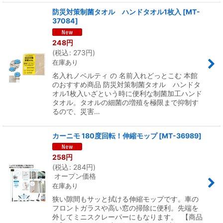
防災対策制菌タオル ハンドタオル1枚入
[
MT-
37084
]
248
円
(
税込
:
273
円
)
在庫あり
名入れノベルティ の 名前入れどっとこむ 本館
のおすすめ商品 防災対策制菌タオル ハンドタ
オル1枚入いざという時に便利な制菌加工ハンド
タオル。タオルの細菌の増殖を極限まで抑制す
るので、災害…
カーニモ 180度回転！伸縮モップ
[
MT-36989
]
258
円
(
税込
:
284
円
)
オープン価格
在庫あり
狭い隙間もサッと拭ける伸縮モップです。車の
フロントガラスや高い窓の掃除に便利。先端を
外してミニスクレーパーにもなります。 【商品