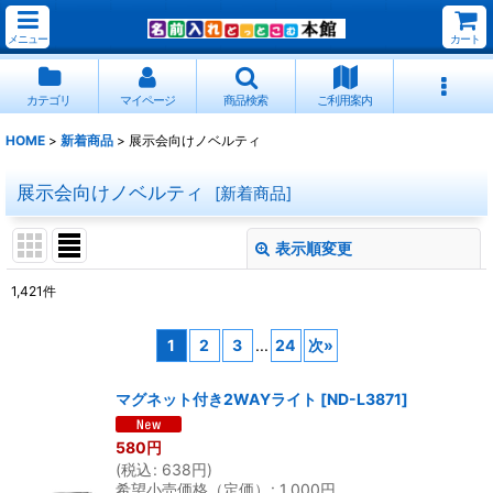
メニュー
カート
カテゴリ
マイページ
商品検索
ご利用案内
HOME
>
新着商品
>
展示会向けノベルティ
展示会向けノベルティ
[
新着商品
]
表示順変更
閉じる
1,421
件
表示数
:
1
2
3
...
24
次
»
並び順
:
マグネット付き2WAYライト
[
ND-L3871
]
絞り込む
580
円
(
税込
:
638
円
)
希望小売価格（定価）
:
1,000
円