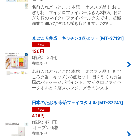
名前入れどっとこむ 本館 オススメ品！ おに
ぎり柄 マイクロファイバーふきん2枚入 おに
ぎり柄のマイクロファイバーふきんです。超極
繊維で細かな汚れも拭き取れます。お得…
まごころ弁当 キッチン3点セット
[
MT-37131
]
120
円
(
税込
:
132
円
)
在庫あり
名前入れどっとこむ 本館 オススメ品！ まご
ころ弁当 キッチン3点セット 目を引くお弁当
風のパッケージがポイント。マイクロファイバ
ータオルと２層スポンジ、メラミンスポ…
日本のたおる 今治フェイスタオル
[
MT-37247
]
428
円
(
税込
:
471
円
)
オープン価格
在庫あり