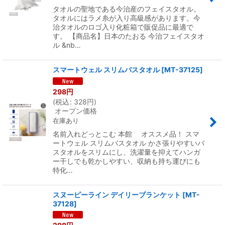
タオルの聖地である今治産のフェイスタオル。
タオルにはラメ糸が入り高級感があります。今
治タオルのロゴ入り化粧箱で販促品に最適で
す。 【商品名】日本のたおる 今治フェイスタオ
ル &nb…
スマートウェル スリムバスタオル
[
MT-37125
]
298
円
(
税込
:
328
円
)
オープン価格
在庫あり
名前入れどっとこむ 本館 オススメ品！ スマ
ートウェル スリムバスタオル かさ張りやすいバ
スタオルをスリムにし、洗濯量を抑えてハンガ
ー干しでも乾かしやすい、収納も持ち運びにも
特化…
スヌーピーライン デイリーブランケット
[
MT-
37128
]