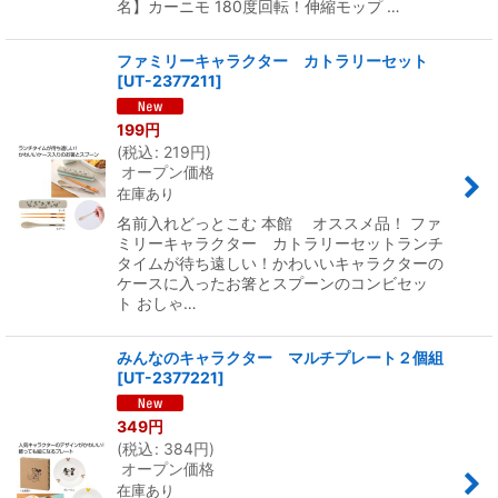
名】カーニモ 180度回転！伸縮モップ …
ファミリーキャラクター カトラリーセット
[
UT-2377211
]
199
円
(
税込
:
219
円
)
オープン価格
在庫あり
名前入れどっとこむ 本館 オススメ品！ ファ
ミリーキャラクター カトラリーセットランチ
タイムが待ち遠しい！かわいいキャラクターの
ケースに入ったお箸とスプーンのコンビセッ
ト おしゃ…
みんなのキャラクター マルチプレート２個組
[
UT-2377221
]
349
円
(
税込
:
384
円
)
オープン価格
在庫あり