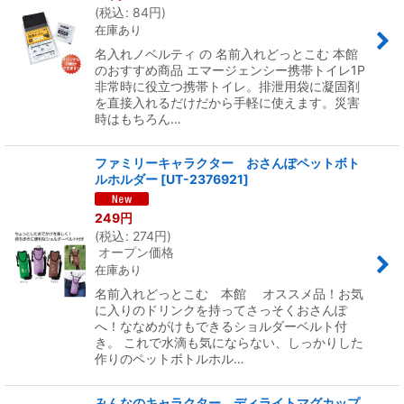
(
税込
:
84
円
)
在庫あり
名入れノベルティ の 名前入れどっとこむ 本館
のおすすめ商品 エマージェンシー携帯トイレ1P
非常時に役立つ携帯トイレ。排泄用袋に凝固剤
を直接入れるだけだから手軽に使えます。災害
時はもちろん…
ファミリーキャラクター おさんぽペットボト
ルホルダー
[
UT-2376921
]
249
円
(
税込
:
274
円
)
オープン価格
在庫あり
名前入れどっとこむ 本館 オススメ品！お気
に入りのドリンクを持ってさっそくおさんぽ
へ！ななめがけもできるショルダーベルト付
き。 これで水滴も気にならない、しっかりした
作りのペットボトルホル…
みんなのキャラクター ディライトマグカップ