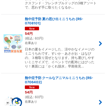
クスフンド・フレンチブルドッグの3種アソート
で、思わず手に取りたくなるか…
熱中症予防 夏の思ひ出ミニうちわ
[
RS-
0708101
]
54
円
(
税込
:
60
円
)
在庫あり
日本の夏をイメージした、涼やかなイメージの
ミニうちわです。すいか・あさがお・はなび
の、３種取り混ぜとなります。持ち運びしやす
いミニサイズで、イベントでの配布にはぴった
り！裏面には「かくれ脱水」早期発見…
熱中症予防 クールなアニマルミニうちわ
[
RS-
0706402
]
54
円
(
税込
:
60
円
)
在庫あり