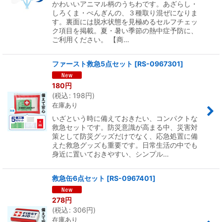
かわいいアニマル柄のうちわです。あざらし・
しろくま・ぺんぎんの、３種取り混ぜになりま
す。裏面には脱水状態を見極めるセルフチェッ
ク項目を掲載。夏・暑い季節の熱中症予防に、
ご利用ください。 【商…
ファースト救急5点セット
[
RS-0967301
]
180
円
(
税込
:
198
円
)
在庫あり
いざという時に備えておきたい、コンパクトな
救急セットです。防災意識が高まる中、災害対
策として防災グッズだけでなく、応急処置に備
えた救急グッズも重要です。日常生活の中でも
身近に置いておきやすい、シンプル…
救急缶6点セット
[
RS-0967401
]
278
円
(
税込
:
306
円
)
在庫あり