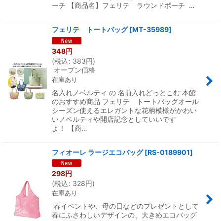
ーチ 【商品名】フェリテ ラウンドポーチ …
フェリテ トートバッグ
[
MT-35989
]
348
円
(
税込
:
383
円
)
オープン価格
在庫あり
名入れノベルティ の 名前入れどっとこむ 本館
のおすすめ商品 フェリテ トートバッグオール
シーズン使えるエレガントな花柄模様がかわい
いノベルティや開店記念としていいです
よ！ 【商…
フィオーレ ラージエコバッグ
[
RS-0189901
]
298
円
(
税込
:
328
円
)
在庫あり
春イベントや、母の日などのプレゼントとして
春にふさわしいデザインの、大きめエコバッグ