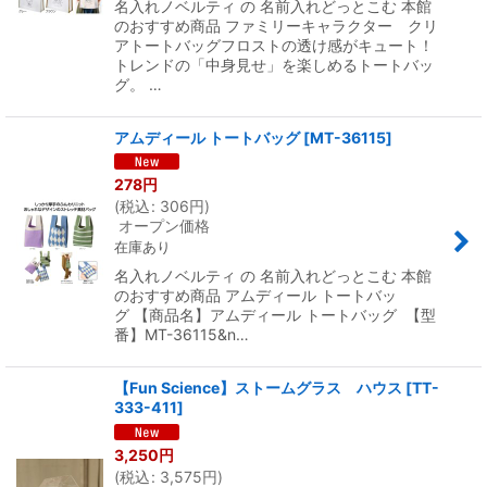
名入れノベルティ の 名前入れどっとこむ 本館
のおすすめ商品 ファミリーキャラクター クリ
アトートバッグフロストの透け感がキュート！
トレンドの「中身見せ」を楽しめるトートバッ
グ。 …
アムディール トートバッグ
[
MT-36115
]
278
円
(
税込
:
306
円
)
オープン価格
在庫あり
名入れノベルティ の 名前入れどっとこむ 本館
のおすすめ商品 アムディール トートバッ
グ 【商品名】アムディール トートバッグ 【型
番】MT-36115&n…
【Fun Science】ストームグラス ハウス
[
TT-
333-411
]
3,250
円
(
税込
:
3,575
円
)