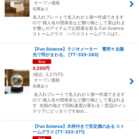
オープン価格
在庫あり
名入れプレートで名入れが１個〜作成できます
ので 個人名や団体名など贈り物として喜ばれま
す癒しのアイテムでお部屋を彩る Fun Science
ストームグラス ハウスストームグラスは1…
【Fun Science】ラジオメーター 電球☆太陽
光で羽がまわる。
[
TT-333-283
]
3,250
円
(
税込
:
3,575
円
)
オープン価格
在庫あり
名入れプレートで名入れが１個〜作成できます
ので 個人名や団体名など贈り物として喜ばれま
す 光熱の強さで回転速度が変わる！窓辺のイン
テリアにピッタリです&nb…
【Fun Science】木枠付きで安定感のある スト
ームグラス
[
TT-333-271
]