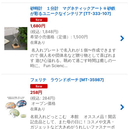
砂時計 １分計 マグネティックアート☆砂鉄
が彩るユニークなインテリア
[
TT-333-107
]
1,680
円
(
税込
:
1,848
円
)
希望小売価格（定価）
:
1,500
円
在庫あり
名入れプレートで名入れが１個〜作成できます
ので 個人名や団体名など贈り物として喜ばれま
す 遊び心溢れる。眺めて過ごす時間は癒しの一
時に。 Fun Scienc…
フェリテ ラウンドポーチ
[
MT-35987
]
258
円
(
税込
:
284
円
)
オープン価格
在庫あり
名前入れどっとこむ 本館 オススメ品！開店
記念品として、また母の日に！コスメや文具・
ガジェットなど大きめがうれしいファスナーポ