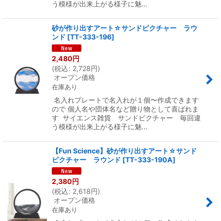
う模様が出来上がる様子に魅…
砂が作り出すアート☆サンドピクチャー ラウ
ンド
[
TT-333-196
]
2,480
円
(
税込
:
2,728
円
)
オープン価格
在庫あり
名入れプレートで名入れが１個〜作成できます
ので 個人名や団体名など贈り物として喜ばれま
す サイエンス雑貨 サンドピクチャー 毎回違
う模様が出来上がる様子に魅…
【Fun Science】砂が作り出すアート☆サンド
ピクチャー ラウンド
[
TT-333-190A
]
2,380
円
(
税込
:
2,618
円
)
オープン価格
在庫あり