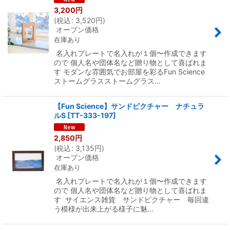
3,200
円
(
税込
:
3,520
円
)
オープン価格
在庫あり
名入れプレートで名入れが１個〜作成できます
ので 個人名や団体名など贈り物として喜ばれま
す モダンな雰囲気でお部屋を彩るFun Science
ストームグラスストームグラス…
【Fun Science】サンドピクチャー ナチュラ
ルS
[
TT-333-197
]
2,850
円
(
税込
:
3,135
円
)
オープン価格
在庫あり
名入れプレートで名入れが１個〜作成できます
ので 個人名や団体名など贈り物として喜ばれま
す サイエンス雑貨 サンドピクチャー 毎回違
う模様が出来上がる様子に魅…