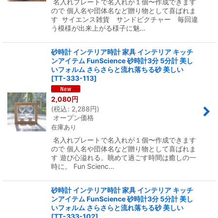
名入れプレートで名入れが１個〜作成できます
ので 個人名や団体名など贈り物として喜ばれま
す サイエンス雑貨 サンドピクチャー 毎回違
う模様が出来上がる様子に魅…
砂時計 インテリア時計 家具 インテリア キッチ
ンアイテム FunScience 砂時計3分 5分計 美し
いフォルム さらさらと流れ落ちる砂 美しい
[
TT-333-113
]
2,080
円
(
税込
:
2,288
円
)
オープン価格
在庫あり
名入れプレートで名入れが１個〜作成できます
ので 個人名や団体名など贈り物として喜ばれま
す 遊び心溢れる。眺めて過ごす時間は癒しの一
時に。 Fun Scienc…
砂時計 インテリア時計 家具 インテリア キッチ
ンアイテム FunScience 砂時計3分 5分計 美し
いフォルム さらさらと流れ落ちる砂 美しい
[
TT-333-102
]