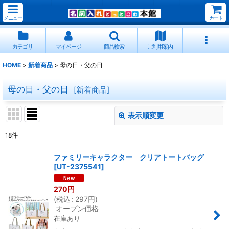
メニュー
カート
カテゴリ
マイページ
商品検索
ご利用案内
HOME
>
新着商品
>
母の日・父の日
母の日・父の日
[
新着商品
]
表示順変更
閉じる
18
件
表示数
:
ファミリーキャラクター クリアトートバッグ
[
UT-2375541
]
並び順
:
270
円
(
税込
:
297
円
)
絞り込む
オープン価格
在庫あり