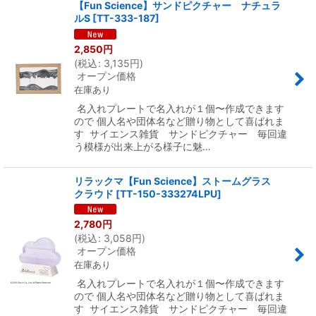
【Fun Science】サンドピクチャー ナチュラ
ルS
[
TT-333-187
]
2,850
円
(
税込
:
3,135
円
)
オープン価格
在庫あり
名入れプレートで名入れが１個〜作成できます
ので 個人名や団体名など贈り物として喜ばれま
す サイエンス雑貨 サンドピクチャー 毎回違
う模様が出来上がる様子に魅…
リラックマ【Fun Science】ストームグラス
クラウド
[
TT-150-333274LPU
]
2,780
円
(
税込
:
3,058
円
)
オープン価格
在庫あり
名入れプレートで名入れが１個〜作成できます
ので 個人名や団体名など贈り物として喜ばれま
す サイエンス雑貨 サンドピクチャー 毎回違