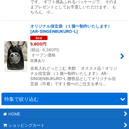
です。 ギフト感あふれるパッケージで、 そのま
まプレゼントとしてお手渡しいただけます。 も
ちろん、小…
オリジナル信玄袋 （１個〜制作いたします）
[
AR-SINGENBUKURO-L
]
5,800
円
(
税込
:
6,380
円
)
オープン価格
在庫あり
名前入れどっとこむ 本館 オススメ品！オリジ
ナル信玄袋 （１個〜制作いたします） AR-
SINGENBUKURO-L 贈答品としてオリジナル信
玄袋（巾着）です１個〜のご注文を承り…
特集で絞り込む
HOME
フルカラー名入れ
ショッピングカート
1個〜名入れができる商品特集