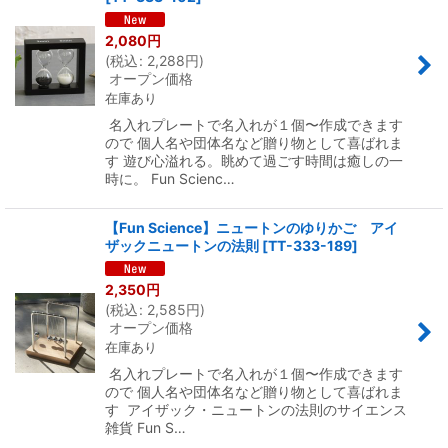
2,080
円
(
税込
:
2,288
円
)
オープン価格
在庫あり
名入れプレートで名入れが１個〜作成できます
ので 個人名や団体名など贈り物として喜ばれま
す 遊び心溢れる。眺めて過ごす時間は癒しの一
時に。 Fun Scienc…
【Fun Science】ニュートンのゆりかご アイ
ザックニュートンの法則
[
TT-333-189
]
2,350
円
(
税込
:
2,585
円
)
オープン価格
在庫あり
名入れプレートで名入れが１個〜作成できます
ので 個人名や団体名など贈り物として喜ばれま
す アイザック・ニュートンの法則のサイエンス
雑貨 Fun S…