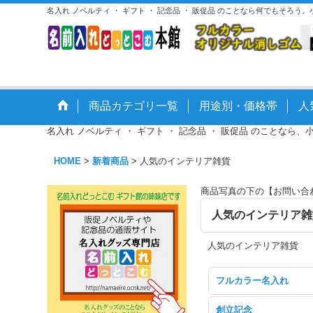
名入れ ノベルティ ・ ギフト ・ 記念品 ・ 販促品 のことなら何でもそろう
商品カテゴリ一覧
用途別・価格帯
人
名入れ ノベルティ ・ ギフト ・ 記念品 ・ 販促品 のことなら、
HOME
>
新着商品
>
人気のインテリア雑貨
商品写真の下の【お問い合
人気のインテリア
人気のインテリア雑貨
フルカラー名入れ
創立記念