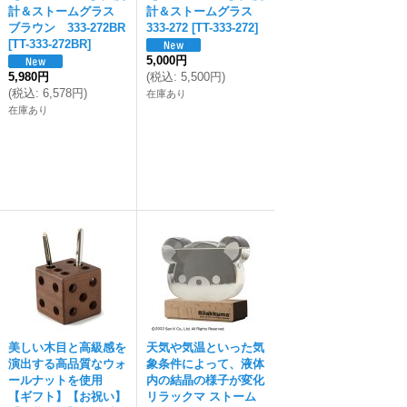
計＆ストームグラス
計＆ストームグラス
ブラウン 333-272BR
333-272
[
TT-333-272
]
[
TT-333-272BR
]
5,000円
5,980円
(
税込
:
5,500円
)
(
税込
:
6,578円
)
在庫あり
在庫あり
美しい木目と高級感を
天気や気温といった気
演出する高品質なウォ
象条件によって、液体
ールナットを使用
内の結晶の様子が変化
【ギフト】【お祝い】
リラックマ ストーム