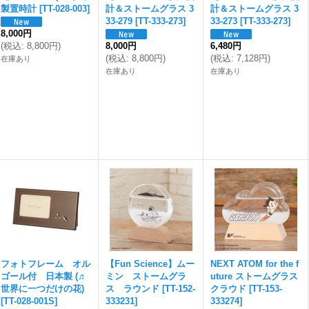
製置時計
[
TT-028-003
]
計＆ストームグラス 3
計＆ストームグラス 3
33-279
[
TT-333-273
]
33-273
[
TT-333-273
]
8,000円
(
税込
:
8,800円
)
8,000円
6,480円
(
税込
:
8,800円
)
(
税込
:
7,128円
)
在庫あり
在庫あり
在庫あり
フォトフレーム オル
【Fun Science】ムー
NEXT ATOM for the f
ゴール付 日本製 (♬
ミン ストームグラ
uture ストームグラス
世界に一つだけの花)
ス ラウンド
[
TT-152-
クラウド
[
TT-153-
[
TT-028-001S
]
333231
]
333274
]