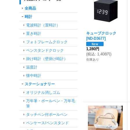
全商品
時計
電波時計（置時計）
キューブクロック
置き時計
[
ND-D3677
]
フォトフレームクロック
1,280円
ペンスタンドクロック
(
税込
:
1,408円
)
掛け時計（壁掛け時計）
在庫あり
温度計
懐中時計
ステーショナリー
オリジナル消しゴム
万年筆・ボールペン・万年毛
筆
タッチペン付ボールペン
ペンケース/ペンスタンド