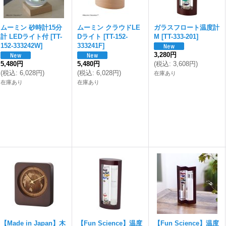
ムーミン 砂時計15分
ムーミン クラウドLE
ガラスフロート温度計
計 LEDライト付
[
TT-
Dライト
[
TT-152-
M
[
TT-333-201
]
152-333242W
]
333241F
]
3,280円
5,480円
5,480円
(
税込
:
3,608円
)
(
税込
:
6,028円
)
(
税込
:
6,028円
)
在庫あり
在庫あり
在庫あり
【Made in Japan】木
【Fun Science】温度
【Fun Science】温度