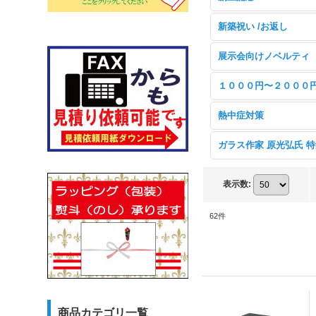
新築祝い /お返し
展示会向けノベルティ
１０００円〜２０００
熱中症対策
ガラス作家 原光弘氏 
表示数
:
62
件
商品カテゴリ一覧