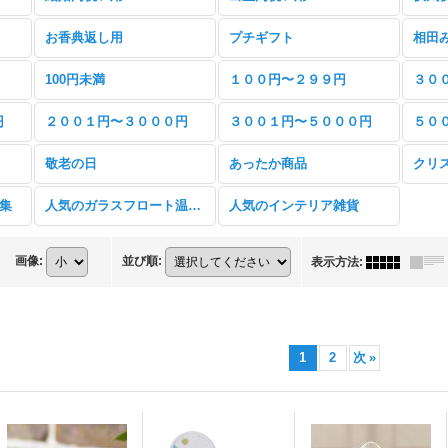
お香典返し用
プチギフト
相田
100円未満
１００円〜２９９円
３０
円
２００１円〜３０００円
３００１円〜５０００円
５０
敬老の日
あったか商品
クリ
特集
人気のガラスフロート温度計
人気のインテリア雑貨
画像
:
並び順
:
表示方法
:
1
2
次
»