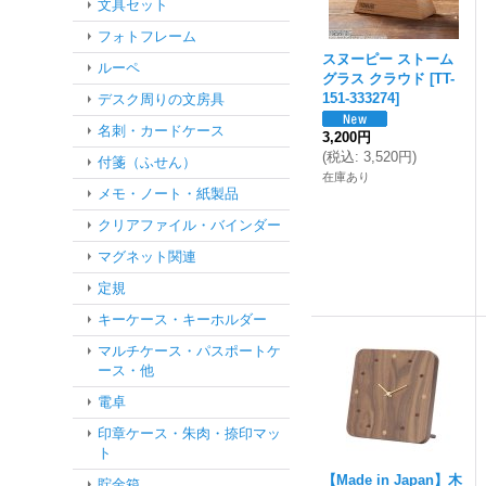
文具セット
フォトフレーム
スヌーピー ストーム
ルーペ
グラス クラウド
[
TT-
151-333274
]
デスク周りの文房具
名刺・カードケース
3,200円
(
税込
:
3,520円
)
付箋（ふせん）
在庫あり
メモ・ノート・紙製品
クリアファイル・バインダー
マグネット関連
定規
キーケース・キーホルダー
マルチケース・パスポートケ
ース・他
電卓
印章ケース・朱肉・捺印マッ
ト
【Made in Japan】木
貯金箱