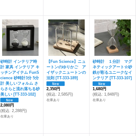
砂時計 インテリア時
【Fun Science】ニュ
砂時計 １分計 マグ
計 家具 インテリア キ
ートンのゆりかご ア
ネティックアート☆砂
ッチンアイテム FunS
イザックニュートンの
鉄が彩るユニークなイ
cience 砂時計3分 5分
法則
[
TT-333-189
]
ンテリア
[
TT-333-107
]
計 美しいフォルム さ
らさらと流れ落ちる砂
2,350円
1,680円
美しい
[
TT-333-102
]
(
税込
:
2,585円
)
(
税込
:
1,848円
)
在庫あり
在庫あり
2,080円
(
税込
:
2,288円
)
在庫あり