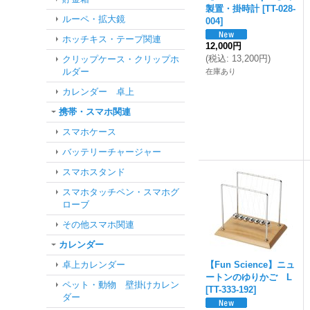
製置・掛時計
[
TT-028-
ルーペ・拡大鏡
004
]
ホッチキス・テープ関連
12,000円
(
税込
:
13,200円
)
クリップケース・クリップホ
ルダー
在庫あり
カレンダー 卓上
携帯・スマホ関連
スマホケース
バッテリーチャージャー
スマホスタンド
スマホタッチペン・スマホグ
ローブ
その他スマホ関連
カレンダー
卓上カレンダー
【Fun Science】ニュ
ートンのゆりかご L
ペット・動物 壁掛けカレン
[
TT-333-192
]
ダー