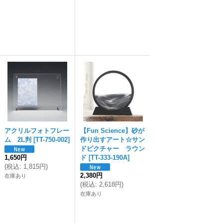
アクリルフォトフレー
【Fun Science】砂が
ム 2L判
[
TT-750-002
]
作り出すアート☆サン
ドピクチャー ラウン
1,650円
ド
[
TT-333-190A
]
(
税込
:
1,815円
)
2,380円
在庫あり
(
税込
:
2,618円
)
在庫あり