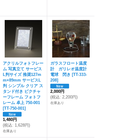
アクリルフォトフレー
ガラスフロート温度
ム 写真立て サービス
計 ガリレオ温度計
L判サイズ 推奨127m
電球 閃き
[
TT-333-
m×89mm サービスL
208
]
判 シンプル クリア ス
タンド付き ピクチャ
2,000円
ーフレーム フォトフ
(
税込
:
2,200円
)
レーム 卓上 750-001
在庫あり
[
TT-750-001
]
1,480円
(
税込
:
1,628円
)
在庫あり