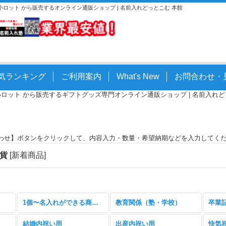
。小ロット から販売するオンライン通販ショップ | 名前入れどっとこむ 本館
気ランキング
ご利用案内
What's New
お問合わせ・
小ロット から販売するギフトグッズ専門オンライン通販ショップ | 名前入れどっとこ
わせ】ボタンをクリックして、内容入力・数量・希望納期などを入力してく
雑貨
[
新着商品
]
1個〜名入れができる商品特集
教育関係（塾・学校）
卒業
結婚内祝い用
出産内祝い用