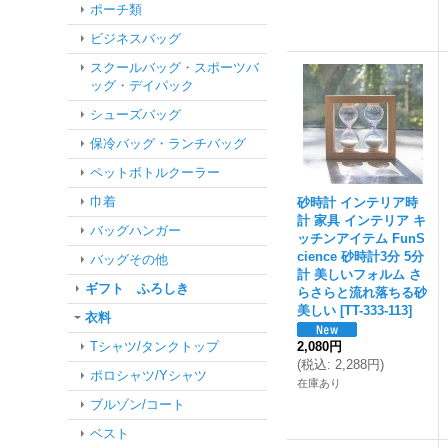
ポーチ類
ビジネスバッグ
スクールバッグ・スポーツバ
ッグ・デイパック
シューズバッグ
保冷バッグ・ランチバッグ
ペットボトルクーラー
巾着
砂時計 インテリア時
計 家具 インテリア キ
バッグハンガー
ッチンアイテム FunS
cience 砂時計3分 5分
バッグその他
計 美しいフォルム さ
ギフト ふろしき
らさらと流れ落ちる砂
美しい
[
TT-333-113
]
衣料
Tシャツ/タンクトップ
2,080円
(
税込
:
2,288円
)
ポロシャツ/Yシャツ
在庫あり
ブルゾン/コート
ベスト