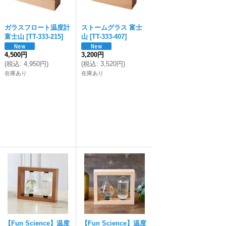
ガラスフロート温度計
ストームグラス 富士
富士山
[
TT-333-215
]
山
[
TT-333-407
]
4,500円
3,200円
(
税込
:
4,950円
)
(
税込
:
3,520円
)
在庫あり
在庫あり
【Fun Science】温度
【Fun Science】温度