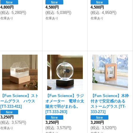
4,800円
4,580円
4,500円
(
税込
:
5,280円
)
(
税込
:
5,038円
)
(
税込
:
4,950円
)
在庫あり
在庫あり
在庫あり
【Fun Science】スト
【Fun Science】ラジ
【Fun Science】木枠
ームグラス ハウス
オメーター 電球☆太
付きで安定感のある
[
TT-333-411
]
陽光で羽がまわる。
ストームグラス
[
TT-
[
TT-333-283
]
333-271
]
3,250円
(
税込
:
3,575円
)
3,250円
3,200円
(
税込
:
3,575円
)
(
税込
:
3,520円
)
在庫あり