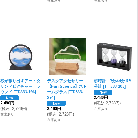
在庫あり
在庫あり
砂が作り出すアート☆
デスクアクセサリー
砂時計 3分&4分＆5
サンドピクチャー ラ
【Fun Science】スト
分計
[
TT-333-103
]
ウンド
[
TT-333-196
]
ームグラス
[
TT-333-
274
]
2,480円
2,480円
(
税込
:
2,728円
)
(
税込
:
2,728円
)
2,480円
在庫あり
(
税込
:
2,728円
)
在庫あり
在庫あり