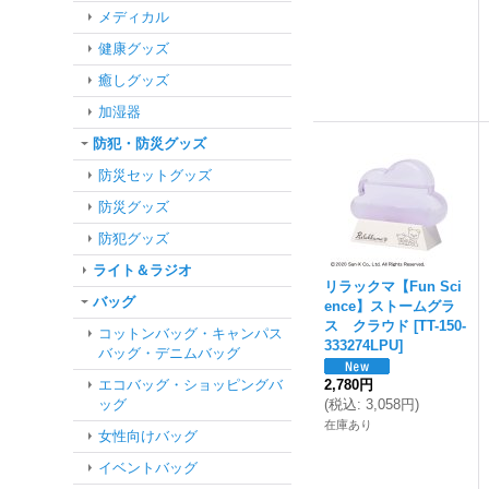
メディカル
健康グッズ
癒しグッズ
加湿器
防犯・防災グッズ
防災セットグッズ
防災グッズ
防犯グッズ
ライト＆ラジオ
リラックマ【Fun Sci
バッグ
ence】ストームグラ
ス クラウド
[
TT-150-
コットンバッグ・キャンパス
333274LPU
]
バッグ・デニムバッグ
エコバッグ・ショッピングバ
2,780円
ッグ
(
税込
:
3,058円
)
在庫あり
女性向けバッグ
イベントバッグ