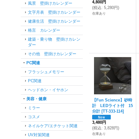
4,800円
風景 壁掛けカレンダー
(
税込
:
5,280円
)
文字月表 壁掛けカレンダー
在庫あり
健康生活 壁掛けカレンダー
格言 カレンダー
建築・乗り物 壁掛けカレン
ダー
その他 壁掛けカレンダー
PC関連
フラッシュメモリー
PC関連
ヘッドホン・イヤホン
美容・健康
【Fun Science】砂時
計 LEDライト付 15
ミラー
分計
[
TT-333-114
]
コスメ
3,480円
ネイルケア/エチケット関連
(
税込
:
3,828円
)
在庫あり
UV対策関連