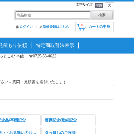
文字サイズ
:
0
カートの中身
ログイン
新規登録はこちら
見積もり依頼
特定商取引法表示
む 本館 ☎0725-53-4622
ださい→質問・見積書を送付いたします
記念品/卒団記念
退職記念/勤続記念
快気祝い・お見舞いのお返し
引っ越しのご挨拶