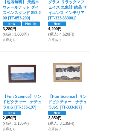
【包装無料】 天然木
グラス リラックマフ
ウォールナット ダイ
ェイス 気象計 結晶 サ
スペンスタンド 853-2
イエンス インテリア
00
[
TT-853-200
]
[
TT-333-333001
]
3,280円
4,200円
(
税込
:
3,608円
)
(
税込
:
4,620円
)
在庫あり
在庫あり
【Fun Science】サン
【Fun Science】サン
ドピクチャー ナチュ
ドピクチャー ナチュ
ラルS
[
TT-333-197
]
ラルS
[
TT-333-187
]
2,850円
2,850円
(
税込
:
3,135円
)
(
税込
:
3,135円
)
在庫あり
在庫あり