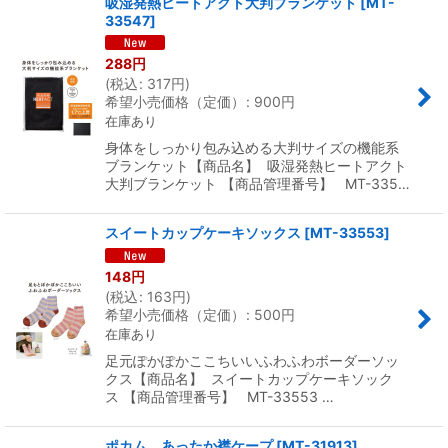
吸湿発熱ヒートアクト大判ブランケット
[
MT-
33547
]
288
円
(
税込
:
317
円
)
希望小売価格（定価）
:
900
円
在庫あり
身体をしっかり包み込める大判サイズの機能系
ブランケット【商品名】 吸湿発熱ヒートアクト
大判ブランケット 【商品管理番号】 MT-335…
スイートカップケーキソックス
[
MT-33553
]
148
円
(
税込
:
163
円
)
希望小売価格（定価）
:
500
円
在庫あり
足元ぽかぽかここちいいふわふわボーダーソッ
クス【商品名】 スイートカップケーキソック
ス 【商品管理番号】 MT-33553 …
ポカム あったか襟ケープ
[
MT-31913
]