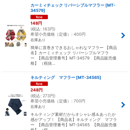
カーミィチェック リバーシブルマフラー
[
MT-
34579
]
148
円
(
税込
:
163
円
)
希望小売価格（定価）
:
400
円
在庫あり
簡単に首巻きできるおしゃれなマフラー 【商品
名】カーミィチェック リバーシブルマフラ
ー 【商品管理番号】MT-34579 【商品販売価
格】 （税抜…
キルティング マフラー
[
MT-34565
]
248
円
(
税込
:
273
円
)
希望小売価格（定価）
:
700
円
在庫あり
キルティング素材だからオシャレ感＆あったか
感がアップ！ 【商品名】キルティング マフラ
ー 【商品管理番号】MT-34565 【商品販売価
格】 （税…