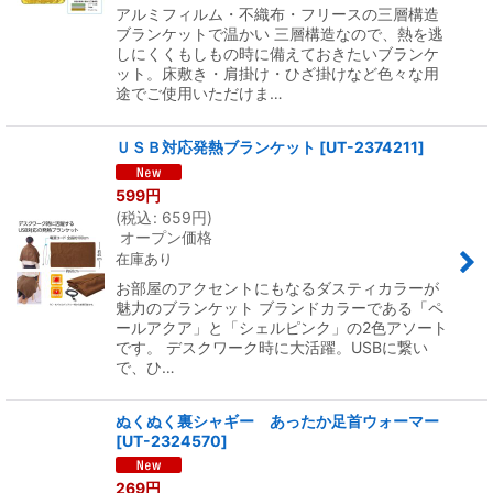
アルミフィルム・不織布・フリースの三層構造
ブランケットで温かい 三層構造なので、熱を逃
しにくくもしもの時に備えておきたいブランケ
ット。床敷き・肩掛け・ひざ掛けなど色々な用
途でご使用いただけま…
ＵＳＢ対応発熱ブランケット
[
UT-2374211
]
599
円
(
税込
:
659
円
)
オープン価格
在庫あり
お部屋のアクセントにもなるダスティカラーが
魅力のブランケット ブランドカラーである「ペ
ールアクア」と「シェルピンク」の2色アソート
です。 デスクワーク時に大活躍。USBに繋い
で、ひ…
ぬくぬく裏シャギー あったか足首ウォーマー
[
UT-2324570
]
269
円