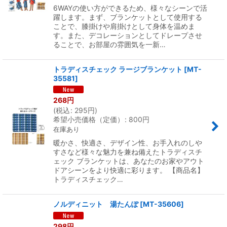
6WAYの使い方ができるため、様々なシーンで活
躍します。まず、ブランケットとして使用する
ことで、膝掛けや肩掛けとして身体を温めま
す。また、デコレーションとしてドレープさせ
ることで、お部屋の雰囲気を一新…
トラディスチェック ラージブランケット
[
MT-
35581
]
268
円
(
税込
:
295
円
)
希望小売価格（定価）
:
800
円
在庫あり
暖かさ、快適さ、デザイン性、お手入れのしや
すさなど様々な魅力を兼ね備えたトラディスチ
ェック ブランケットは、あなたのお家やアウト
ドアシーンをより快適に彩ります。 【商品名】
トラディスチェック…
ノルディニット 湯たんぽ
[
MT-35606
]
298
円