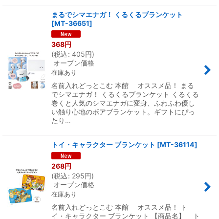
まるでシマエナガ！ くるくるブランケット
[
MT-36651
]
368
円
(
税込
:
405
円
)
オープン価格
在庫あり
名前入れどっとこむ 本館 オススメ品！ まる
でシマエナガ！ くるくるブランケット くるくる
巻くと人気のシマエナガに変身、ふわふわ優し
い触り心地のボアブランケット。ギフトにぴっ
たり…
トイ・キャラクター ブランケット
[
MT-36114
]
268
円
(
税込
:
295
円
)
オープン価格
在庫あり
名前入れどっとこむ 本館 オススメ品！ ト
イ・キャラクター ブランケット 【商品名】 ト