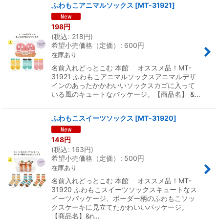
ふわもこアニマルソックス
[
MT-31921
]
198
円
(
税込
:
218
円
)
希望小売価格（定価）
:
600
円
在庫あり
名前入れどっとこむ 本館 オススメ品！MT-
31921 ふわもこアニマルソックスアニマルデザ
インのあったかかわいいソックスカゴに入って
いる風のキュートなパッケージ。【商品名】 &…
ふわもこスイーツソックス
[
MT-31920
]
148
円
(
税込
:
163
円
)
希望小売価格（定価）
:
500
円
在庫あり
名前入れどっとこむ 本館 オススメ品！MT-
31920 ふわもこスイーツソックスキュートなス
イーツパッケージ、ボーダー柄のふわもこソッ
クスケーキに見立てたかわいいパッケージ。
【商品名】&n…