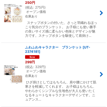
250
円
(
税込
:
275
円
)
オープン価格
在庫あり
スナップボタンの付いた、さっと羽織れるほっ
こり気分のブランケット。 お子様にも使い勝手
の良いサイズ感に柔らかい色味とデザインが魅
力です。スナップボタンを駆使して肩掛け…
ふわふわキャラクター ブランケット
[
UT-
2374181
]
299
円
(
税込
:
329
円
)
オープン価格
在庫あり
ひざ掛けとしてはもちろん、肩や腰にかけて肌
寒さを軽減してくれます。 お子様はもちろん、
やわらかくシンプルな生地色が大人も使いたく
なるキュートなキャラクターデザインです。ニ
ュアンス…