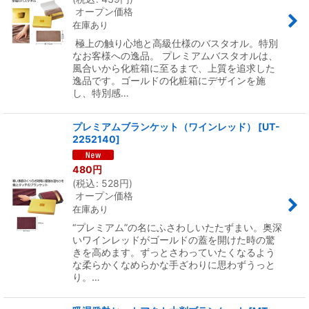
オープン価格
在庫あり
極上の触り心地と高級仕様のバスタオル。特別
なお客様への逸品。 プレミアムバスタオルは、
風合いから化粧箱に至るまで、上質を追求した
逸品です。ゴールドの化粧箱にデザインを施
し、特別感…
プレミアムブランケット（ワインレッド）
[
UT-
2252140
]
480
円
(
税込
:
528
円
)
オープン価格
在庫あり
“プレミアム”の名にふさわしいたたずまい。奥深
いワインレッドがゴールドの蓋を開けた時の驚
きを高めます。ずっとさわっていたくなるよう
な柔らかくなめらかな手ざわりに思わずうっと
り。…