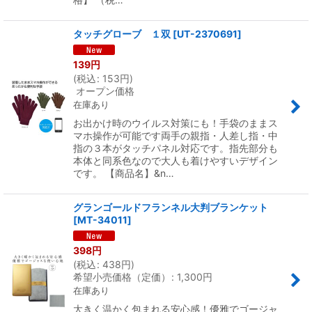
タッチグローブ １双
[
UT-2370691
]
139
円
(
税込
:
153
円
)
オープン価格
在庫あり
お出かけ時のウイルス対策にも！手袋のままス
マホ操作が可能です両手の親指・人差し指・中
指の３本がタッチパネル対応です。指先部分も
本体と同系色なので大人も着けやすいデザイン
です。 【商品名】&n…
グランゴールドフランネル大判ブランケット
[
MT-34011
]
398
円
(
税込
:
438
円
)
希望小売価格（定価）
:
1,300
円
在庫あり
大きく温かく包まれる安心感！優雅でゴージャ