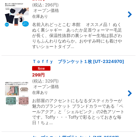
(
税込
:
296
円
)
オープン価格
在庫あり
名前入れどっとこむ 本館 オススメ品！ ぬく
ぬく裏シャギー あったか足首ウォーマー毛足
が長く、保温性抜群の裏シャギー生地は肌ざわ
りもふんわりなめらか。おやすみ時にも着けや
すいショートタイプ…
Ｔｏｆｆｙ ブランケット１枚
[
UT-2324970
]
299
円
(
税込
:
329
円
)
オープン価格
在庫あり
お部屋のアクセントにもなるダスティカラーが
魅力のブランケット ブランドカラーである「ペ
ールアクア」と「シェルピンク」の2色アソート
です。Toffy・・・Toffyで彩るとっておきな毎
日！ちょ…