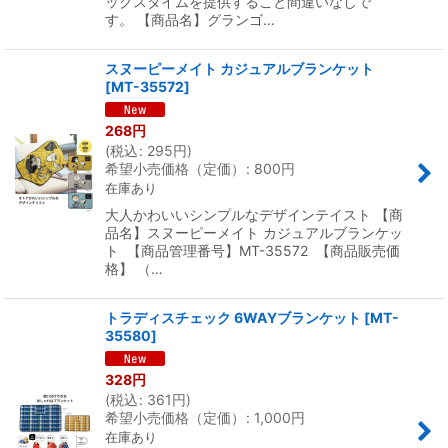
ックスタイムを提供すること間違いなしで
す。 【商品名】グランゴ…
スヌーピーメイト カジュアルブランケット
[
MT-35572
]
268
円
(
税込
:
295
円
)
希望小売価格（定価）
:
800
円
在庫あり
大人かわいいシンプルなデザインテイスト 【商
品名】スヌーピーメイト カジュアルブランケッ
ト 【商品管理番号】MT-35572 【商品販売価
格】 （…
トラディスチェック 6WAYブランケット
[
MT-
35580
]
328
円
(
税込
:
361
円
)
希望小売価格（定価）
:
1,000
円
在庫あり