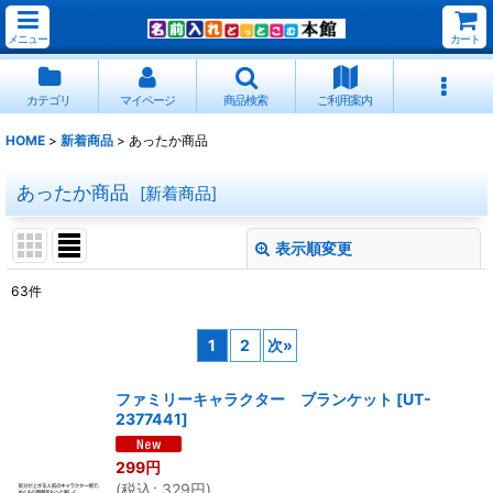
メニュー
カート
カテゴリ
マイページ
商品検索
ご利用案内
HOME
>
新着商品
>
あったか商品
あったか商品
[
新着商品
]
表示順変更
閉じる
63
件
表示数
:
1
2
次
»
並び順
:
ファミリーキャラクター ブランケット
[
UT-
2377441
]
絞り込む
299
円
(
税込
:
329
円
)