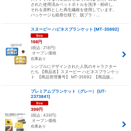
された使用済みペットボトルを洗浄・粉砕し、
それを原料とした再生繊維を使用しています。
パッケージも紙巻仕様で、脱プラ・…
スヌーピー ハピネスブランケット
[
MT-35692
]
198
円
(
税込
:
218
円
)
オープン価格
在庫あり
シンプルにデザインされた人気のキャラクター
たち 【商品名】スヌーピー ハピネスブランケッ
ト 【商品管理番号】 MT-35692 【商品販…
プレミアムブランケット（グレー）
[
UT-
2373841
]
399
円
(
税込
:
439
円
)
オープン価格
在庫あり