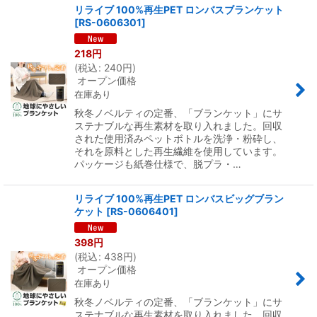
リライブ 100%再生PET ロンバスブランケット
[
RS-0606301
]
218
円
(
税込
:
240
円
)
オープン価格
在庫あり
秋冬ノベルティの定番、「ブランケット」にサ
ステナブルな再生素材を取り入れました。回収
された使用済みペットボトルを洗浄・粉砕し、
それを原料とした再生繊維を使用しています。
パッケージも紙巻仕様で、脱プラ・…
リライブ 100%再生PET ロンバスビッグブラン
ケット
[
RS-0606401
]
398
円
(
税込
:
438
円
)
オープン価格
在庫あり
秋冬ノベルティの定番、「ブランケット」にサ
ステナブルな再生素材を取り入れました。回収