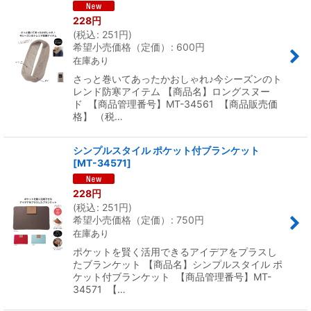
228
円
(
税込
:
251
円
)
希望小売価格（定価）
:
600
円
在庫あり
さっと巻いてあったかおしゃれ♪今シーズンのト
レンド防寒アイテム 【商品名】ロングスヌー
ド 【商品管理番号】MT-34561 【商品販売価
格】 （税…
シンプルスタイル ポケット付ブランケット
[
MT-34571
]
228
円
(
税込
:
251
円
)
希望小売価格（定価）
:
750
円
在庫あり
ポケットを賢く活用できるアイデアをプラスし
たブランケット 【商品名】シンプルスタイル ポ
ケット付ブランケット 【商品管理番号】MT-
34571 【…