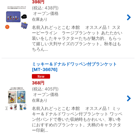
398
円
(
税込
:
438
円
)
オープン価格
在庫あり
名前入れどっとこむ 本館 オススメ品！ スヌ
ーピーライン ラージブランケット あたたかい
装いをしたキャラクターたちが魅力的、もらっ
て嬉しい大判サイズのブランケット。秋冬はも
ちろん…
ミッキー＆ドナルドワッペン付ブランケット
[
MT-36676
]
368
円
(
税込
:
405
円
)
オープン価格
在庫あり
名前入れどっとこむ 本館 オススメ品！ ミッ
キー＆ドナルドワッペン付ブランケット ワッペ
ン付バンドで巻いた収納時もかわいい、寒い冬
におすすめのブランケット。大柄のキャラクタ
ー印刷…