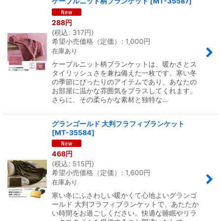
ケーブルニット柄ブランケット
[
MT-35587
]
288
円
(
税込
:
317
円
)
希望小売価格（定価）
:
1,000
円
在庫あり
ケーブルニット柄ブランケットは、暖かさとス
タイリッシュさを兼ね備えた一枚です。寒い冬
の季節にぴったりのアイテムであり、あなたの
お部屋に温かな雰囲気をプラスしてくれます。
さらに、その柔らかな素材と独特な…
グランゴールド 大判フラフィブランケット
[
MT-35584
]
468
円
(
税込
:
515
円
)
希望小売価格（定価）
:
1,600
円
在庫あり
寒い冬にふさわしい暖かくて心地よいグランゴ
ールド 大判フラフィブランケットで、あたたか
い時間をお過ごしください。快適な睡眠やリラ