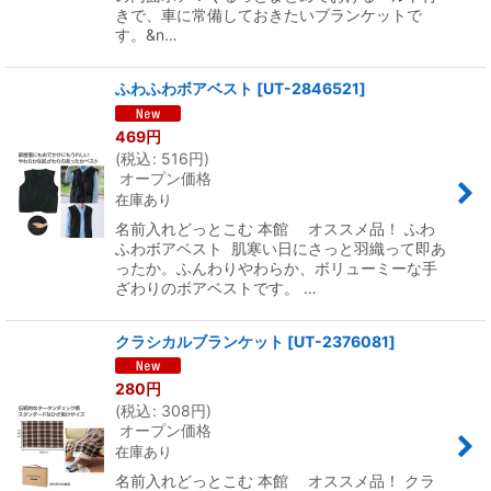
きで、車に常備しておきたいブランケットで
す。&n…
ふわふわボアベスト
[
UT-2846521
]
469
円
(
税込
:
516
円
)
オープン価格
在庫あり
名前入れどっとこむ 本館 オススメ品！ ふわ
ふわボアベスト 肌寒い日にさっと羽織って即あ
ったか。ふんわりやわらか、ボリューミーな手
ざわりのボアベストです。 …
クラシカルブランケット
[
UT-2376081
]
280
円
(
税込
:
308
円
)
オープン価格
在庫あり
名前入れどっとこむ 本館 オススメ品！ クラ