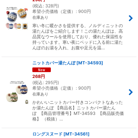
(
税込
:
328
円
)
希望小売価格（定価）
:
900
円
在庫あり
寒い冬に暖かさを提供する、ノルディニットの
湯たんぽをご紹介します！この湯たんぽは、高
品質なウールを使用しており、優れた保温性を
持っています。寒い夜にベッドに入る前に湯た
んぽのお湯を入れ、お腹や足元を温…
ニットカバー湯たんぽ
[
MT-34593
]
268
円
(
税込
:
295
円
)
希望小売価格（定価）
:
900
円
在庫あり
かわいいニットカバー付きコンパクトなあった
か湯たんぽ 【商品名】ニットカバー湯たん
ぽ 【商品管理番号】MT-34593 【商品販売価
格】 （税抜）…
ロングスヌード
[
MT-34561
]