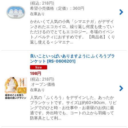
(
税込
:
218
円
)
希望小売価格（定価）
:
360
円
在庫あり
かわいくて人気の小鳥「シマエナガ」がデザイ
ンされたエコカイロ。繰り返し何度も使ってい
ただけるのでとてもエコロジー。冬場のイベン
トノベルティにおすすめです。 【商品名】くり
返し使える＜シマエナ…
良いこといっぱいありますように ふくろうブラ
ンケット
[
RS-0606201
]
198
円
(
税込
:
218
円
)
オープン価格
在庫あり
人気の「ふくろう」をデザインした、あったか
ブランケットです。サイズは約60×90cm、リビ
ングでのひと時・お仕事中・お昼寝のお供に最
適です。外出時でも、コートの上から羽織って
防寒具として利…