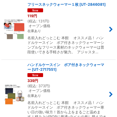
フリースネックウォーマー１枚
[
UT-2846081
]
119
円
(
税込
:
131
円
)
オープン価格
在庫あり
名前入れどっとこむ 本館 オススメ品！ ハン
ドルケースイン ボア付きネックウォーマーシ
ンプルなフリース素材のネックウォーマーは普
段使いできる手軽さが魅力。 アジャスタ…
ハンドルケースイン ボア付きネックウォーマ
ー
[
UT-2717551
]
339
円
(
税込
:
373
円
)
オープン価格
在庫あり
名前入れどっとこむ 本館 オススメ品！ ハン
ドルケースイン ボア付きネックウォーマー寒
い日の強い味方！首から上をまるごと温めま
す！積み上げPOPに最適♪ラベルの差し替えでオ