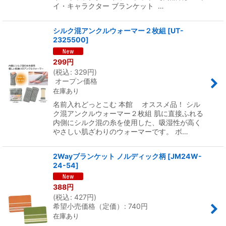
イ・キャラクター ブランケット …
シルク混アンクルウォーマー２枚組
[
UT-
2325500
]
299
円
(
税込
:
329
円
)
オープン価格
在庫あり
名前入れどっとこむ 本館 オススメ品！ シル
ク混アンクルウォーマー２枚組 肌に直接ふれる
内側にシルク混の糸を使用した、吸湿性が高く
やさしい肌ざわりのウォーマーです。 ボ…
2Wayブランケット ノルディック柄
[
JM24W-
24-54
]
388
円
(
税込
:
427
円
)
希望小売価格（定価）
:
740
円
在庫あり