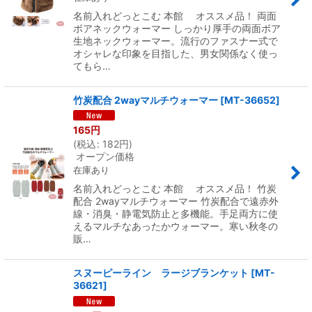
名前入れどっとこむ 本館 オススメ品！ 両面
ボアネックウォーマー しっかり厚手の両面ボア
生地ネックウォーマー。流行のファスナー式で
オシャレな印象を目指した、男女関係なく使っ
てもら…
竹炭配合 2wayマルチウォーマー
[
MT-36652
]
165
円
(
税込
:
182
円
)
オープン価格
在庫あり
名前入れどっとこむ 本館 オススメ品！ 竹炭
配合 2wayマルチウォーマー 竹炭配合で遠赤外
線・消臭・静電気防止と多機能。手足両方に使
えるマルチなあったかウォーマー。寒い秋冬の
販…
スヌーピーライン ラージブランケット
[
MT-
36621
]