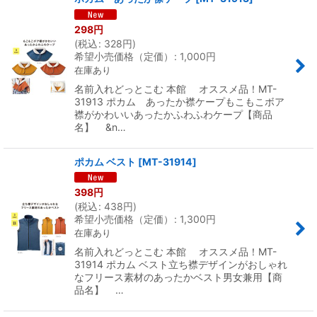
298
円
(
税込
:
328
円
)
希望小売価格（定価）
:
1,000
円
在庫あり
名前入れどっとこむ 本館 オススメ品！MT-
31913 ポカム あったか襟ケープもこもこボア
襟がかわいいあったかふわふわケープ【商品
名】 &n…
ポカム ベスト
[
MT-31914
]
398
円
(
税込
:
438
円
)
希望小売価格（定価）
:
1,300
円
在庫あり
名前入れどっとこむ 本館 オススメ品！MT-
31914 ポカム ベスト立ち襟デザインがおしゃれ
なフリース素材のあったかベスト男女兼用【商
品名】 …