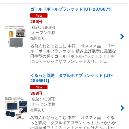
ゴールドボトルブランケット
[
UT-2376071
]
269
円
(
税込
:
296
円
)
オープン価格
在庫あり
名前入れどっとこむ 本館 オススメ品！ ゴー
ルドボトルブランケット 積み上げ展示に最適な
円柱型の輝くゴールドボトルパッケージ！！中
にはベーシックなブランケット入り。 ピ…
くるっと収納 ダブルボアブランケット
[
UT-
2846511
]
399
円
(
税込
:
439
円
)
オープン価格
在庫あり
名前入れどっとこむ 本館 オススメ品！ くる
っと収納 ダブルボアブランケット ふっかふか
の両面ボア！くるっとまとめておけるベルト付