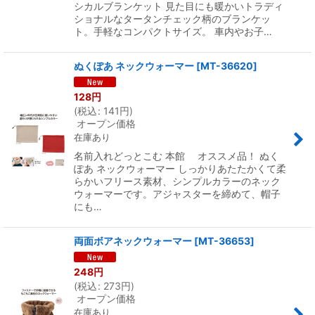
シカルブランケット 見た目にも暖かいトラディ
ショナルなタータンチェック柄のブランケッ
ト。手軽なコンパクトサイズ。 車内やお子…
ぬくぽあ ネックウォーマー
[
MT-36620
]
128
円
(
税込
:
141
円
)
オープン価格
在庫あり
名前入れどっとこむ 本館 オススメ品！ ぬく
ぽあ ネックウォーマー しっかりあたたかくて柔
らかいフリース素材、シンプルカラーのネック
ウォーマーです。アジャスターを締めて、帽子
にも…
両面ボアネックウォーマー
[
MT-36653
]
248
円
(
税込
:
273
円
)
オープン価格
在庫あり