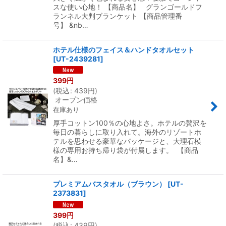
スな使い心地！ 【商品名】 グランゴールドフ
ランネル大判ブランケット 【商品管理番
号】 &nb…
ホテル仕様のフェイス＆ハンドタオルセット
[
UT-2439281
]
399
円
(
税込
:
439
円
)
オープン価格
在庫あり
厚手コットン100％の心地よさ。ホテルの贅沢を
毎日の暮らしに取り入れて。海外のリゾートホ
テルを思わせる豪華なパッケージと、大理石模
様の専用お持ち帰り袋が付属します。 【商品
名】&…
プレミアムバスタオル（ブラウン）
[
UT-
2373831
]
399
円
(
税込
:
439
円
)