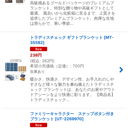
高級感あるゴールドパッケージのプレミアムブ
ランケット。特別な贈り物や高級ギフトとして
最適。 風合いから化粧箱に至るまで、上質さを
追求したプレミアムブランケット。肉厚な生地
は滑らかで、寒い季節…
トラディスチェック ギフトブランケット
[
MT-
35582
]
238
円
(
税込
:
262
円
)
希望小売価格（定価）
:
700
円
在庫あり
暖かさ、快適さ、デザイン性、お手入れのしや
すさなど様々な魅力を兼ね備えたトラディスチ
ェック ブランケットは、あなたのお家やアウト
ドアシーンをより快適に彩ります。 【商品名】
トラディスチェック…
ファミリーキャラクター スナップボタン付き
ブランケット
[
UT-2269970
]