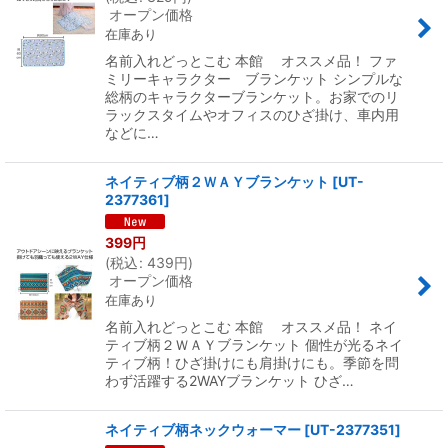
オープン価格
在庫あり
名前入れどっとこむ 本館 オススメ品！ ファ
ミリーキャラクター ブランケット シンプルな
総柄のキャラクターブランケット。お家でのリ
ラックスタイムやオフィスのひざ掛け、車内用
などに…
ネイティブ柄２ＷＡＹブランケット
[
UT-
2377361
]
399
円
(
税込
:
439
円
)
オープン価格
在庫あり
名前入れどっとこむ 本館 オススメ品！ ネイ
ティブ柄２ＷＡＹブランケット 個性が光るネイ
ティブ柄！ひざ掛けにも肩掛けにも。季節を問
わず活躍する2WAYブランケット ひざ…
ネイティブ柄ネックウォーマー
[
UT-2377351
]