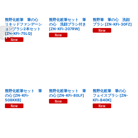
熊野化粧筆 筆の心
熊野化粧筆セット 筆
熊野筆 筆の心 洗顔
リキッドファンデーシ
の心 洗顔ブラシ付き
ブラシ
[
ZN-KFi-30FZ
]
ョンブラシ2本セット
[
ZN-KFi-207RW
]
[
ZN-KFi-75LQ
]
熊野化粧筆セット 筆
熊野化粧筆セット 筆
熊野化粧筆 筆の心
の心
[
ZN-KFi-
の心
[
ZN-KFi-80LF
]
フェイスブラシ
[
ZN-
508KKB
]
KFi-B40K
]