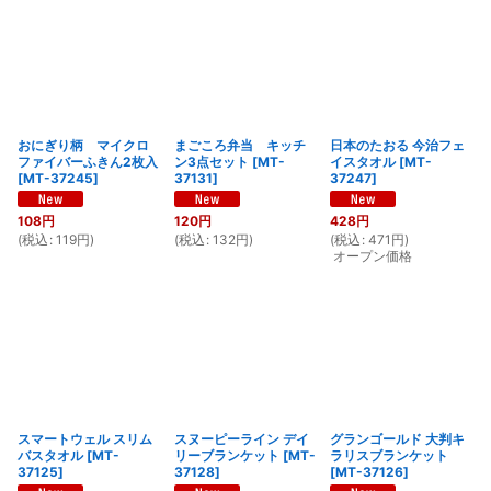
おにぎり柄 マイクロ
まごころ弁当 キッチ
日本のたおる 今治フェ
ファイバーふきん2枚入
ン3点セット
[
MT-
イスタオル
[
MT-
[
MT-37245
]
37131
]
37247
]
108
円
120
円
428
円
(
税込
:
119
円
)
(
税込
:
132
円
)
(
税込
:
471
円
)
オープン価格
スマートウェル スリム
スヌーピーライン デイ
グランゴールド 大判キ
バスタオル
[
MT-
リーブランケット
[
MT-
ラリスブランケット
37125
]
37128
]
[
MT-37126
]