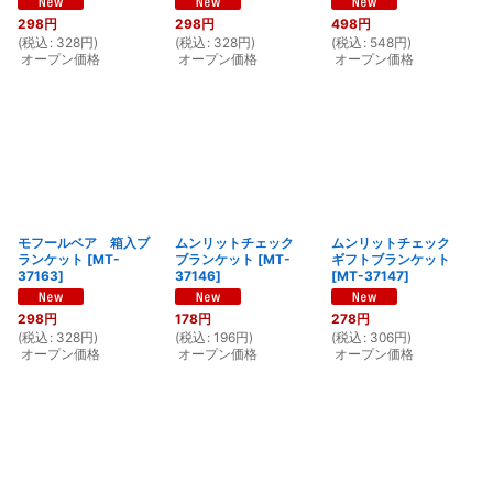
298
円
298
円
498
円
(
税込
:
328
円
)
(
税込
:
328
円
)
(
税込
:
548
円
)
オープン価格
オープン価格
オープン価格
モフールベア 箱入ブ
ムンリットチェック
ムンリットチェック
ランケット
[
MT-
ブランケット
[
MT-
ギフトブランケット
37163
]
37146
]
[
MT-37147
]
298
円
178
円
278
円
(
税込
:
328
円
)
(
税込
:
196
円
)
(
税込
:
306
円
)
オープン価格
オープン価格
オープン価格