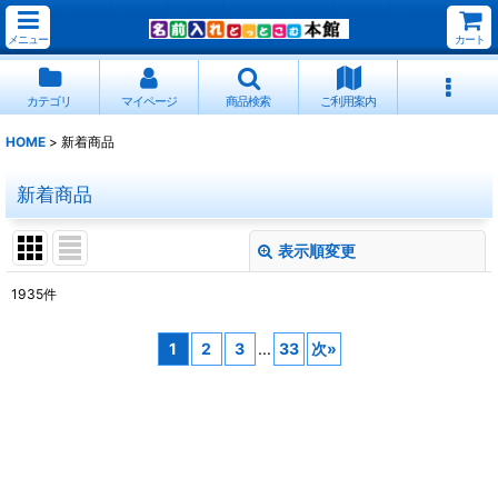
メニュー
カート
カテゴリ
マイページ
商品検索
ご利用案内
HOME
>
新着商品
新着商品
表示順変更
閉じる
1935
件
表示数
:
1
2
3
...
33
次
»
並び順
:
絞り込む