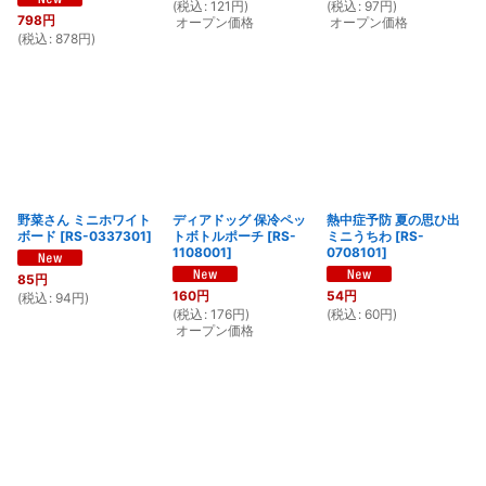
(
税込
:
121
円
)
(
税込
:
97
円
)
798
円
オープン価格
オープン価格
(
税込
:
878
円
)
野菜さん ミニホワイト
ディアドッグ 保冷ペッ
熱中症予防 夏の思ひ出
ボード
[
RS-0337301
]
トボトルポーチ
[
RS-
ミニうちわ
[
RS-
1108001
]
0708101
]
85
円
160
円
54
円
(
税込
:
94
円
)
(
税込
:
176
円
)
(
税込
:
60
円
)
オープン価格