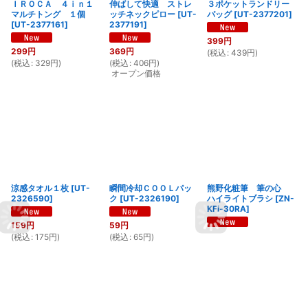
ＩＲＯＣＡ ４ｉｎ１
伸ばして快適 ストレ
３ポケットランドリー
マルチトング １個
ッチネックピロー
[
UT-
バッグ
[
UT-2377201
]
[
UT-2377161
]
2377191
]
399
円
299
円
369
円
(
税込
:
439
円
)
(
税込
:
329
円
)
(
税込
:
406
円
)
オープン価格
涼感タオル１枚
[
UT-
瞬間冷却ＣＯＯＬパッ
熊野化粧筆 筆の心
2326590
]
ク
[
UT-2326190
]
ハイライトブラシ
[
ZN-
KFi-30RA
]
159
円
59
円
(
税込
:
175
円
)
(
税込
:
65
円
)