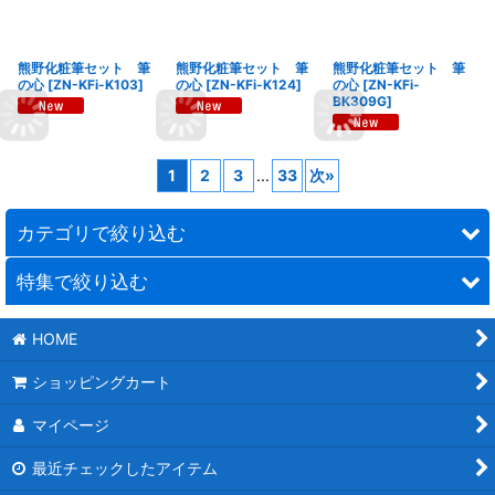
熊野化粧筆セット 筆
熊野化粧筆セット 筆
熊野化粧筆セット 筆
の心
[
ZN-KFi-K103
]
の心
[
ZN-KFi-K124
]
の心
[
ZN-KFi-
BK309G
]
1
2
3
...
33
次
»
カテゴリで絞り込む
特集で絞り込む
時計
HOME
ステーショナリー
フルカラー名入れ
ショッピングカート
携帯・スマホ関連
1個〜名入れができる商品特集
マイページ
カレンダー
教育関係（塾・学校）
最近チェックしたアイテム
PC関連
卒業記念品/卒団記念