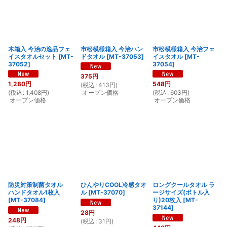
木箱入 今治の逸品フェ
市松模様箱入 今治ハン
市松模様箱入 今治フェ
イスタオルセット
[
MT-
ドタオル
[
MT-37053
]
イスタオル
[
MT-
37052
]
37054
]
375
円
1,280
円
548
円
(
税込
:
413
円
)
(
税込
:
1,408
円
)
オープン価格
(
税込
:
603
円
)
オープン価格
オープン価格
防災対策制菌タオル
ひんやりCOOL冷感タオ
ロングクールタオル ラ
ハンドタオル1枚入
ル
[
MT-37070
]
ージサイズ(ボトル入
[
MT-37084
]
り)20枚入
[
MT-
37144
]
28
円
248
円
(
税込
:
31
円
)