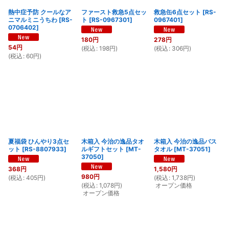
熱中症予防 クールなア
ファースト救急5点セッ
救急缶6点セット
[
RS-
ニマルミニうちわ
[
RS-
ト
[
RS-0967301
]
0967401
]
0706402
]
180
円
278
円
54
円
(
税込
:
198
円
)
(
税込
:
306
円
)
(
税込
:
60
円
)
夏福袋 ひんやり3点セ
木箱入 今治の逸品タオ
木箱入 今治の逸品バス
ット
[
RS-8807933
]
ルギフトセット
[
MT-
タオル
[
MT-37051
]
37050
]
368
円
1,580
円
980
円
(
税込
:
405
円
)
(
税込
:
1,738
円
)
(
税込
:
1,078
円
)
オープン価格
オープン価格