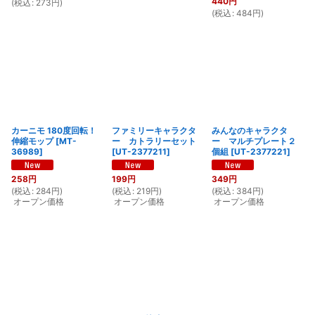
440
円
(
税込
:
273
円
)
(
税込
:
484
円
)
カーニモ 180度回転！
ファミリーキャラクタ
みんなのキャラクタ
伸縮モップ
[
MT-
ー カトラリーセット
ー マルチプレート２
36989
]
[
UT-2377211
]
個組
[
UT-2377221
]
258
円
199
円
349
円
(
税込
:
284
円
)
(
税込
:
219
円
)
(
税込
:
384
円
)
オープン価格
オープン価格
オープン価格