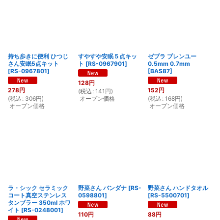
持ち歩きに便利 ひつじ
すやすや安眠５点キッ
ゼブラ ブレンユー
さん安眠5点キット
ト
[
RS-0967901
]
0.5mm 0.7mm
[
RS-0967801
]
[
BAS87
]
128
円
278
円
152
円
(
税込
:
141
円
)
(
税込
:
306
円
)
オープン価格
(
税込
:
168
円
)
オープン価格
オープン価格
ラ・シック セラミック
野菜さん バンダナ
[
RS-
野菜さん ハンドタオル
コート真空ステンレス
0598801
]
[
RS-5500701
]
タンブラー 350ml ホワ
イト
[
RS-0248001
]
110
円
88
円