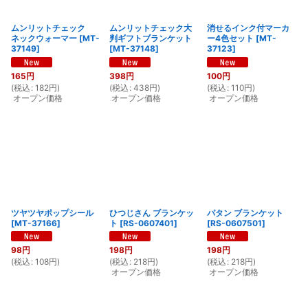
ムンリットチェック
ムンリットチェック大
消せるインク付マーカ
ネックウォーマー
[
MT-
判ギフトブランケット
ー4色セット
[
MT-
37149
]
[
MT-37148
]
37123
]
165
円
398
円
100
円
(
税込
:
182
円
)
(
税込
:
438
円
)
(
税込
:
110
円
)
オープン価格
オープン価格
オープン価格
ツヤツヤポップシール
ひつじさん ブランケッ
パタン ブランケット
[
MT-37166
]
ト
[
RS-0607401
]
[
RS-0607501
]
98
円
198
円
198
円
(
税込
:
108
円
)
(
税込
:
218
円
)
(
税込
:
218
円
)
オープン価格
オープン価格