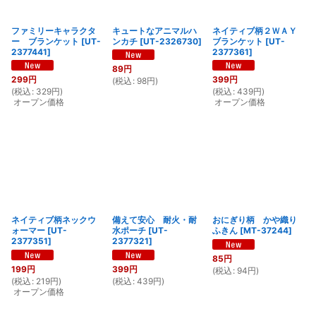
ファミリーキャラクタ
キュートなアニマルハ
ネイティブ柄２ＷＡＹ
ー ブランケット
[
UT-
ンカチ
[
UT-2326730
]
ブランケット
[
UT-
2377441
]
2377361
]
89
円
299
円
399
円
(
税込
:
98
円
)
(
税込
:
329
円
)
(
税込
:
439
円
)
オープン価格
オープン価格
ネイティブ柄ネックウ
備えて安心 耐火・耐
おにぎり柄 かや織り
ォーマー
[
UT-
水ポーチ
[
UT-
ふきん
[
MT-37244
]
2377351
]
2377321
]
85
円
199
円
399
円
(
税込
:
94
円
)
(
税込
:
219
円
)
(
税込
:
439
円
)
オープン価格