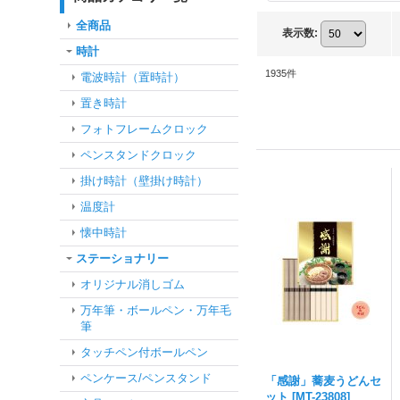
全商品
表示数
:
時計
1935
件
電波時計（置時計）
置き時計
フォトフレームクロック
ペンスタンドクロック
掛け時計（壁掛け時計）
温度計
懐中時計
ステーショナリー
オリジナル消しゴム
万年筆・ボールペン・万年毛
筆
タッチペン付ボールペン
ペンケース/ペンスタンド
「感謝」蕎麦うどんセ
ット
[
MT-23808
]