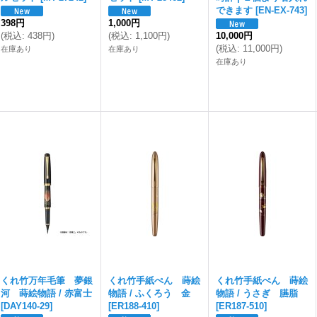
できます
[
EN-EX-743
]
398円
1,000円
(
税込
:
438円
)
(
税込
:
1,100円
)
10,000円
(
税込
:
11,000円
)
在庫あり
在庫あり
在庫あり
くれ竹万年毛筆 夢銀
くれ竹手紙ぺん 蒔絵
くれ竹手紙ぺん 蒔絵
河 蒔絵物語 / 赤富士
物語 / ふくろう 金
物語 / うさぎ 臙脂
[
DAY140-29
]
[
ER188-410
]
[
ER187-510
]