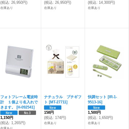
(
税込
:
26,950円
)
(
税込
:
26,950円
)
(
税込
:
14,300円
)
在庫あり
在庫あり
在庫あり
フォトフレーム電波時
ナチュラル プチギフ
快調セット
[
IR-1-
計 １個より名入れで
ト
[
MT-27711
]
9513-16
]
きます。
[
H-092541
]
158円
1,500円
1,150円
(
税込
:
174円
)
(
税込
:
1,650円
)
(
税込
:
1,265円
)
在庫あり
在庫あり
在庫あり