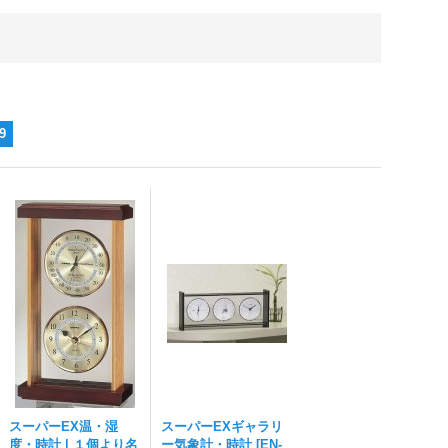
9
スーパーEX温・湿
スーパーEXギャラリ
度・時計 | １個より名
ー気象計・時計
[
EN-