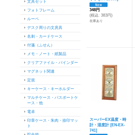
文具セット
348円
フォトフレーム
(
税込
:
383円
)
ルーペ
在庫あり
デスク周りの文房具
名刺・カードケース
付箋（ふせん）
メモ・ノート・紙製品
クリアファイル・バインダー
マグネット関連
定規
キーケース・キーホルダー
マルチケース・パスポートケ
ース・他
電卓
スーパーEX温度・時
印章ケース・朱肉・捺印マッ
計・湿度計
[
EN-EX-
ト
741
]
貯金箱