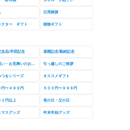
ん
日用雑貨
ラクター ギフト
植物ギフト
記念品/卒団記念
退職記念/勤続記念
快気祝い・お見舞いのお返し
引っ越しのご挨拶
みつをシリーズ
オススメギフト
０円〜４９９円
５００円〜９９９円
０１円以上
母の日・父の日
スマスグッズ
年末年始グッズ