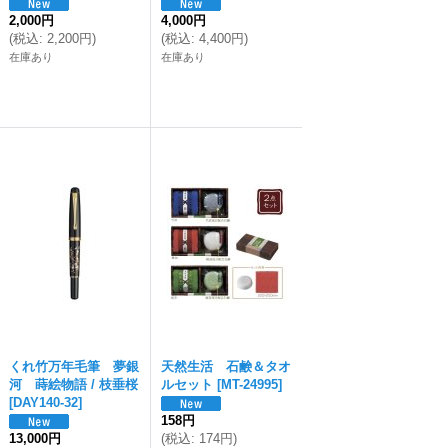
2,000円
4,000円
(
税込
:
2,200円
)
(
税込
:
4,400円
)
在庫あり
在庫あり
くれ竹万年毛筆 夢銀
天然生活 石鹸＆タオ
河 蒔絵物語 / 枝垂桜
ルセット
[
MT-24995
]
[
DAY140-32
]
158円
13,000円
(
税込
:
174円
)