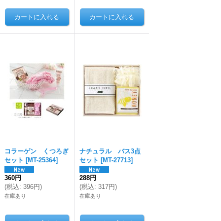
コラーゲン くつろぎ
ナチュラル バス3点
セット
[
MT-25364
]
セット
[
MT-27713
]
360円
288円
(
税込
:
396円
)
(
税込
:
317円
)
在庫あり
在庫あり