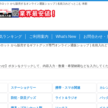
。小ロット から販売するオンライン通販ショップ | 名前入れどっとこむ 本館
気ランキング
ご利用案内
What's New
お問合わせ・
小ロット から販売するギフトグッズ専門オンライン通販ショップ | 名前入れどっとこ
わせ】ボタンをクリックして、内容入力・数量・希望納期などを入力してく
ステーショナリー
携帯・スマホ関連
カレ
防犯・防災グッズ
ライト＆ラジオ
バッ
寝具・ブランケット類
ソックス
ベル