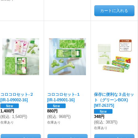
コロコロセット-２
コロコロセット-１
保存に便利な３点セッ
[
IR-1-09002-16
]
[
IR-1-09001-16
]
ト（グリーンBOX)
[
MT-26375
]
1,400円
880円
(
税込
:
1,540円
)
(
税込
:
968円
)
348円
(
税込
:
383円
)
在庫あり
在庫あり
在庫あり