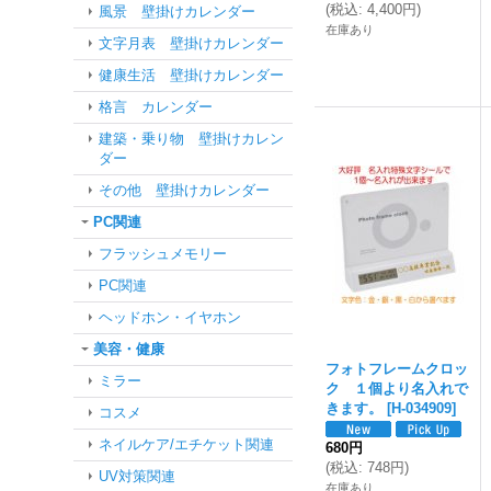
(
税込
:
4,400円
)
風景 壁掛けカレンダー
在庫あり
文字月表 壁掛けカレンダー
健康生活 壁掛けカレンダー
格言 カレンダー
建築・乗り物 壁掛けカレン
ダー
その他 壁掛けカレンダー
PC関連
フラッシュメモリー
PC関連
ヘッドホン・イヤホン
美容・健康
フォトフレームクロッ
ミラー
ク １個より名入れで
きます。
[
H-034909
]
コスメ
ネイルケア/エチケット関連
680円
(
税込
:
748円
)
UV対策関連
在庫あり