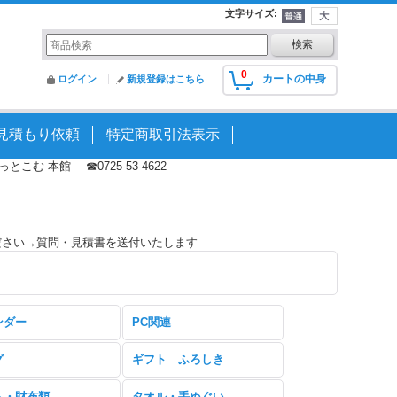
文字サイズ
:
0
カートの中身
ログイン
新規登録はこちら
見積もり依頼
特定商取引法表示
む 本館 ☎0725-53-4622
ださい→質問・見積書を送付いたします
ンダー
PC関連
グ
ギフト ふろしき
ト・財布類
タオル・手ぬぐい