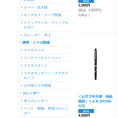
3,500円
ルーペ・拡大鏡
(
税込
:
3,850円
)
ホッチキス・テープ関連
在庫あり
クリップケース・クリップホ
ルダー
カレンダー 卓上
携帯・スマホ関連
スマホケース
バッテリーチャージャー
スマホスタンド
スマホタッチペン・スマホグ
ローブ
その他スマホ関連
カレンダー
くれ竹万年毛筆 蒔絵
卓上カレンダー
物語 / うさぎ
[
DU180-
515
]
ペット・動物 壁掛けカレン
ダー
4,000円