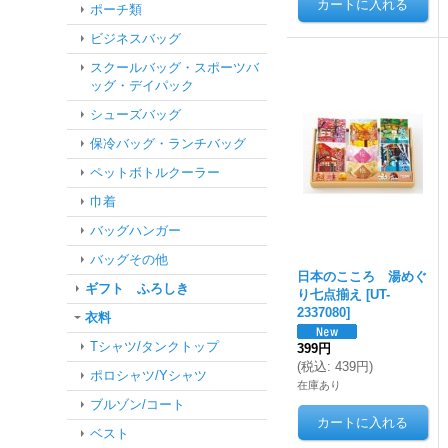
ポーチ類
ビジネスバッグ
スクールバッグ・スポーツバ
ッグ・デイパック
シューズバッグ
保冷バッグ・ランチバッグ
ペットボトルクーラー
巾着
バッグハンガー
バッグその他
日本のこころ 湯めぐ
ギフト ふろしき
り七点揃え
[
UT-
2337080
]
衣料
Tシャツ/タンクトップ
399円
(
税込
:
439円
)
ポロシャツ/Yシャツ
在庫あり
ブルゾン/コート
ベスト