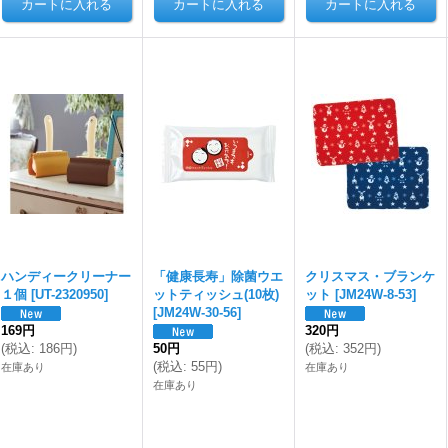
ハンディークリーナー
「健康長寿」除菌ウエ
クリスマス・ブランケ
１個
[
UT-2320950
]
ットティッシュ(10枚)
ット
[
JM24W-8-53
]
[
JM24W-30-56
]
169円
320円
(
税込
:
186円
)
50円
(
税込
:
352円
)
(
税込
:
55円
)
在庫あり
在庫あり
在庫あり