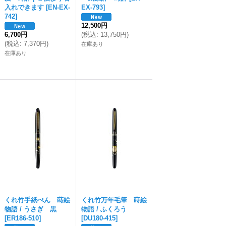
入れできます
[
EN-EX-
EX-793
]
742
]
12,500円
6,700円
(
税込
:
13,750円
)
(
税込
:
7,370円
)
在庫あり
在庫あり
くれ竹手紙ぺん 蒔絵
くれ竹万年毛筆 蒔絵
物語 / うさぎ 黒
物語 / ふくろう
[
ER186-510
]
[
DU180-415
]