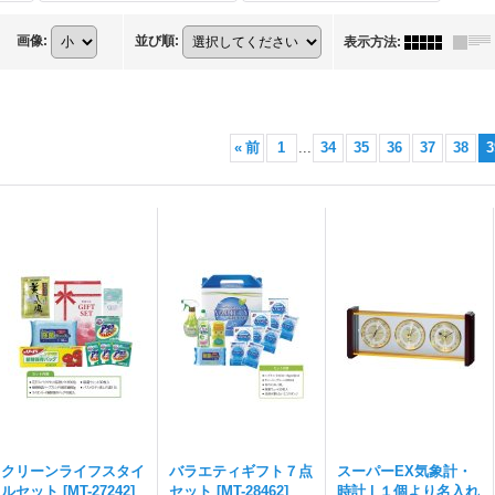
画像
:
並び順
:
表示方法
:
«
前
1
...
34
35
36
37
38
3
クリーンライフスタイ
バラエティギフト７点
スーパーEX気象計・
ルセット
[
MT-27242
]
セット
[
MT-28462
]
時計 | １個より名入れ