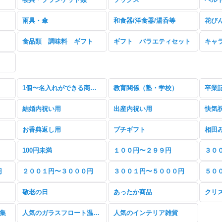
雨具・傘
和食器/洋食器/湯呑等
花び
食品類 調味料 ギフト
ギフト バラエティセット
キャ
1個〜名入れができる商品特集
教育関係（塾・学校）
卒業
結婚内祝い用
出産内祝い用
お香典返し用
プチギフト
相田
100円未満
１００円〜２９９円
３０
円
２００１円〜３０００円
３００１円〜５０００円
５０
敬老の日
あったか商品
クリ
特集
人気のガラスフロート温度計
人気のインテリア雑貨