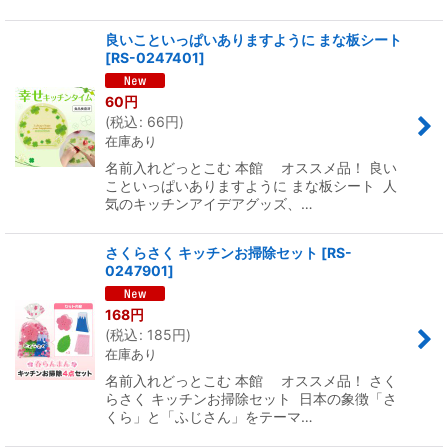
良いこといっぱいありますように まな板シート
[
RS-0247401
]
60
円
(
税込
:
66
円
)
在庫あり
名前入れどっとこむ 本館 オススメ品！ 良い
こといっぱいありますように まな板シート 人
気のキッチンアイデアグッズ、…
さくらさく キッチンお掃除セット
[
RS-
0247901
]
168
円
(
税込
:
185
円
)
在庫あり
名前入れどっとこむ 本館 オススメ品！ さく
らさく キッチンお掃除セット 日本の象徴「さ
くら」と「ふじさん」をテーマ…