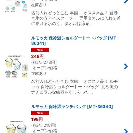
在庫あり
名前入れどっとこむ 本館 オススメ品！ 首巻
き氷のうアイスクーラー 専用タオルに入れて首
に巻ける氷のう。タオルは涼感…
ルモッカ 保冷温ショルダートートバッグ
[
MT-
36341
]
248
円
(
税込
:
273
円
)
オープン価格
在庫あり
名前入れどっとこむ 本館 オススメ品！ ルモ
ッカ 保冷温ショルダートートバッグ 北欧風の
ナチュラルな絵柄をあしらった…
ルモッカ 保冷温ランチバッグ
[
MT-36340
]
198
円
(
税込
:
218
円
)
オープン価格