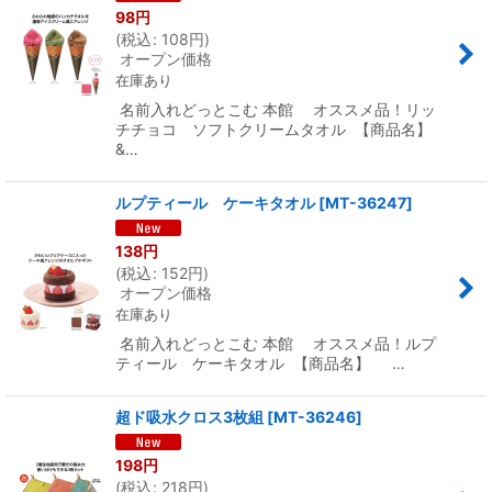
98
円
(
税込
:
108
円
)
オープン価格
在庫あり
名前入れどっとこむ 本館 オススメ品！リッ
チチョコ ソフトクリームタオル 【商品名】
&…
ルプティール ケーキタオル
[
MT-36247
]
138
円
(
税込
:
152
円
)
オープン価格
在庫あり
名前入れどっとこむ 本館 オススメ品！ルプ
ティール ケーキタオル 【商品名】 …
超ド吸水クロス3枚組
[
MT-36246
]
198
円
(
税込
:
218
円
)