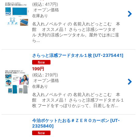
(
税込
:
417
円
)
オープン価格
在庫あり
名入れノベルティ の 名前入れどっとこむ 本
館 オススメ品！ さらっと涼感シーツタオ
ル 大判の涼感シーツタオル。屋外では水に濡
ら…
さらっと涼感フードタオル１枚
[
UT-2375441
]
199
円
(
税込
:
219
円
)
オープン価格
在庫あり
名入れノベルティ の 名前入れどっとこむ 本
館 オススメ品！ さらっと涼感フードタオル１
枚 フードをすっぽりかぶって、日差しをガ…
今治ポケットたおる＃ＺＥＲＯカーボン
[
UT-
2325840
]