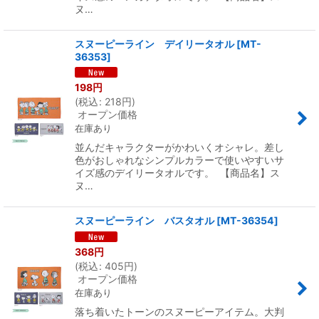
ヌ…
スヌーピーライン デイリータオル
[
MT-
36353
]
198
円
(
税込
:
218
円
)
オープン価格
在庫あり
並んだキャラクターがかわいくオシャレ。差し
色がおしゃれなシンプルカラーで使いやすいサ
イズ感のデイリータオルです。 【商品名】ス
ヌ…
スヌーピーライン バスタオル
[
MT-36354
]
368
円
(
税込
:
405
円
)
オープン価格
在庫あり
落ち着いたトーンのスヌーピーアイテム。大判