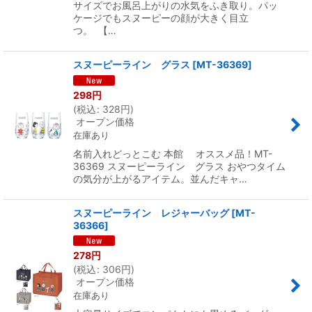
サイズでお風呂上がりの水気をふき取り。パッ
ケージでもスヌーピーの顔が大きく目立
つ。 【…
スヌーピーライン グラス
[
MT-36369
]
298
円
(
税込
:
328
円
)
オープン価格
在庫あり
名前入れどっとこむ 本館 オススメ品！MT-
36369 スヌーピーライン グラス おやつタイム
の気分が上がるアイテム。並んだキャ…
スヌーピーライン レジャーバッグ
[
MT-
36366
]
278
円
(
税込
:
306
円
)
オープン価格
在庫あり