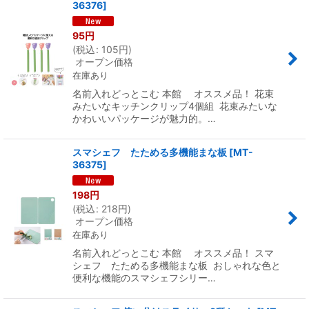
36376
]
95
円
(
税込
:
105
円
)
オープン価格
在庫あり
名前入れどっとこむ 本館 オススメ品！ 花束
みたいなキッチンクリップ4個組 花束みたいな
かわいいパッケージが魅力的。…
スマシェフ たためる多機能まな板
[
MT-
36375
]
198
円
(
税込
:
218
円
)
オープン価格
在庫あり
名前入れどっとこむ 本館 オススメ品！ スマ
シェフ たためる多機能まな板 おしゃれな色と
便利な機能のスマシェフシリー…