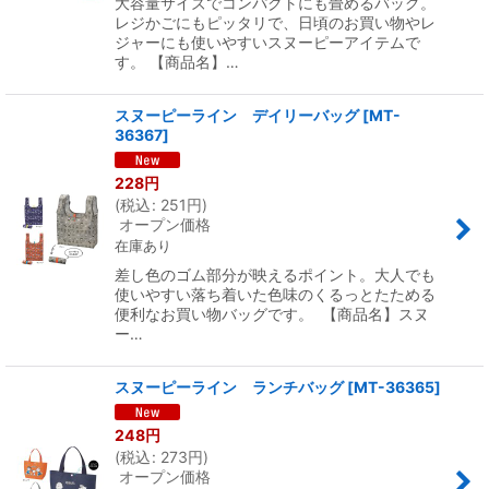
大容量サイズでコンパクトにも畳めるバッグ。
レジかごにもピッタリで、日頃のお買い物やレ
ジャーにも使いやすいスヌーピーアイテムで
す。 【商品名】…
スヌーピーライン デイリーバッグ
[
MT-
36367
]
228
円
(
税込
:
251
円
)
オープン価格
在庫あり
差し色のゴム部分が映えるポイント。大人でも
使いやすい落ち着いた色味のくるっとたためる
便利なお買い物バッグです。 【商品名】スヌ
ー…
スヌーピーライン ランチバッグ
[
MT-36365
]
248
円
(
税込
:
273
円
)
オープン価格