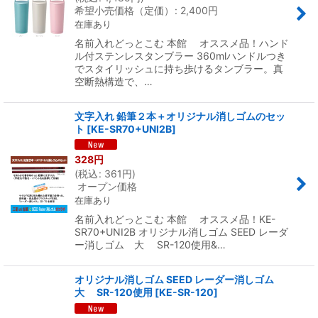
希望小売価格（定価）
:
2,400
円
在庫あり
名前入れどっとこむ 本館 オススメ品！ハンド
ル付ステンレスタンブラー 360mlハンドルつき
でスタイリッシュに持ち歩けるタンブラー。真
空断熱構造で、…
文字入れ 鉛筆２本＋オリジナル消しゴムのセッ
ト
[
KE-SR70+UNI2B
]
328
円
(
税込
:
361
円
)
オープン価格
在庫あり
名前入れどっとこむ 本館 オススメ品！KE-
SR70+UNI2B オリジナル消しゴム SEED レーダ
ー消しゴム 大 SR-120使用&…
オリジナル消しゴム SEED レーダー消しゴム
大 SR-120使用
[
KE-SR-120
]