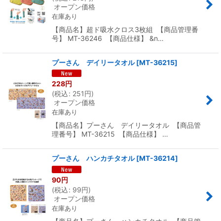
オープン価格
在庫あり
【商品名】超ド吸水クロス3枚組 【商品管理番
号】 MT-36246 【商品仕様】 &n…
プーさん デイリータオル
[
MT-36215
]
228
円
(
税込
:
251
円
)
オープン価格
在庫あり
【商品名】プーさん デイリータオル 【商品管
理番号】 MT-36215 【商品仕様】 …
プーさん ハンカチタオル
[
MT-36214
]
90
円
(
税込
:
99
円
)
オープン価格
在庫あり