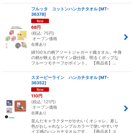
フルッタ コットンハンカチタオル
[
MT-
36378
]
68
円
(
税込
:
75
円
)
オープン価格
在庫あり
綿100％の柄アソートジャガード織タオル。中身
の柄が映えるデザイン袋仕様。明るくポップな
フルーツモチーフがポイント。 【商品名】…
スヌーピーライン ハンカチタオル
[
MT-
36352
]
110
円
(
税込
:
121
円
)
オープン価格
在庫あり
並んだキャラクターがかわいくオシャレ。差し
色がおしゃれなシンプルカラーで使いやすいサ
イズ感のハンカチタオルです。 【商品名】ス