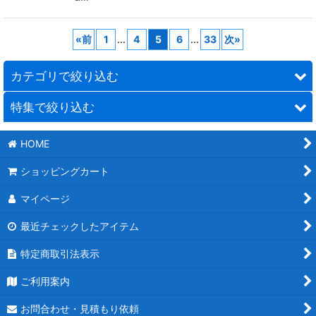
«
前
1
...
4
5
6
...
33
次
»
カテゴリで絞り込む
特集で絞り込む
時計
HOME
ステーショナリー
フルカラー名入れ
ショッピングカート
携帯・スマホ関連
1個〜名入れができる商品特集
マイページ
カレンダー
教育関係（塾・学校）
最近チェックしたアイテム
PC関連
卒業記念品/卒団記念
特定商取引法表示
美容・健康
退職記念/勤続記念
ご利用案内
防犯・防災グッズ
創立記念
お問合わせ・見積もり依頼