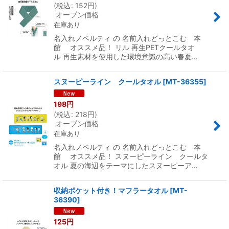
(
税込
:
152
円
)
オープン価格
在庫あり
名入れノベルティ の 名前入れどっとこむ 本
館 オススメ品！ リル 再生PETクールタオ
ル 再生素材を使用した環境意識の高い春夏…
スヌーピーライン クールタオル
[
MT-36355
]
198
円
(
税込
:
218
円
)
オープン価格
在庫あり
名入れノベルティ の 名前入れどっとこむ 本
館 オススメ品！ スヌーピーライン クールタ
オル 夏の海辺をテーマにしたスヌーピーア…
収納ポケット付き！マフラータオル
[
MT-
36390
]
125
円