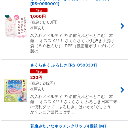
[
RS-0960001
]
1,000
円
(
税込
:
1,100
円
)
在庫あり
名入れノベルティ の 名前入れどっとこむ 本
館 オススメ品！ さくらさく 小判抜き手提げ
袋（５０枚入り）LDPE（低密度ポリエチレン）
製の…
さくらさく ふろしき
[
RS-0593301
]
220
円
(
税込
:
242
円
)
在庫あり
名入れノベルティ の 名前入れどっとこむ 本
館 オススメ品！さくらさく ふろしき日本古来
の便利グッズ「ふろしき」はいかがでしょう
か？シニア世代には懐…
花束みたいなキッチンクリップ4個組
[
MT-