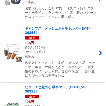
在庫あり
名前入れどっとこむ 本館 オススメ品！ スヌ
ーピーライン ランチバッグ 落ち着いたトーン
のスヌーピーアイテム。開口部…
キャンプス メッシュボトルホルダー
[
MT-
36356
]
138
円
(
税込
:
152
円
)
オープン価格
在庫あり
名前入れどっとこむ 本館 オススメ品！ペッ
トボトルや缶飲料が入るボトルホルダー。弾力
性のあるメッシュ素材が容器を保護し、暑い夏
にもぴったりのデザイン…
ピタッ！と包める 吸水マルチクロス
[
MT-
36338
]
198
円