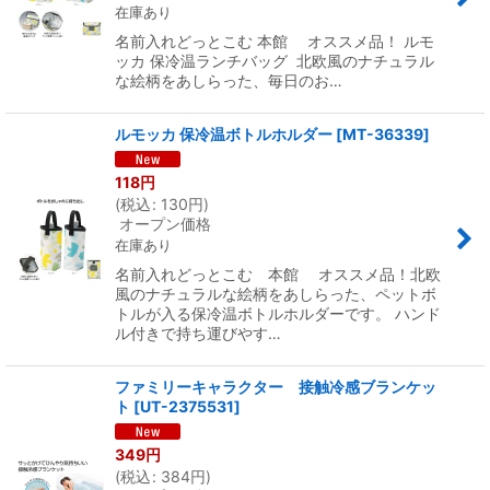
在庫あり
名前入れどっとこむ 本館 オススメ品！ ルモ
ッカ 保冷温ランチバッグ 北欧風のナチュラル
な絵柄をあしらった、毎日のお…
ルモッカ 保冷温ボトルホルダー
[
MT-36339
]
118
円
(
税込
:
130
円
)
オープン価格
在庫あり
名前入れどっとこむ 本館 オススメ品！北欧
風のナチュラルな絵柄をあしらった、ペットボ
トルが入る保冷温ボトルホルダーです。 ハンド
ル付きで持ち運びやす…
ファミリーキャラクター 接触冷感ブランケッ
ト
[
UT-2375531
]
349
円
(
税込
:
384
円
)