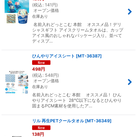
(
税込
:
141
円
)
オープン価格
在庫あり
名前入れどっとこむ 本館 オススメ品！デリ
シャスギフト アイスクリームタオルは、カップ
アイス風のおしゃれなパッケージ入り。並べて
ディスプ…
ひんやりアイスシート
[
MT-36387
]
498
円
(
税込
:
548
円
)
オープン価格
在庫あり
名前入れどっとこむ 本館 オススメ品！ ひん
やりアイスシート 28℃以下になるとひんやり
固まるPCM素材を使用したア…
リル 再生PETクールタオル
[
MT-36349
]
138
円