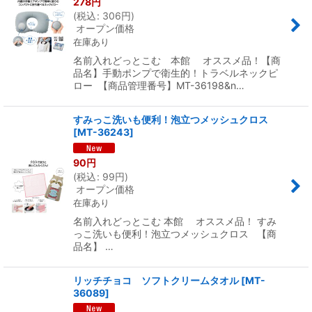
278
円
(
税込
:
306
円
)
オープン価格
在庫あり
名前入れどっとこむ 本館 オススメ品！【商
品名】手動ポンプで衛生的！トラベルネックピ
ロー 【商品管理番号】MT-36198&n…
すみっこ洗いも便利！泡立つメッシュクロス
[
MT-36243
]
90
円
(
税込
:
99
円
)
オープン価格
在庫あり
名前入れどっとこむ 本館 オススメ品！ すみ
っこ洗いも便利！泡立つメッシュクロス 【商
品名】 …
リッチチョコ ソフトクリームタオル
[
MT-
36089
]