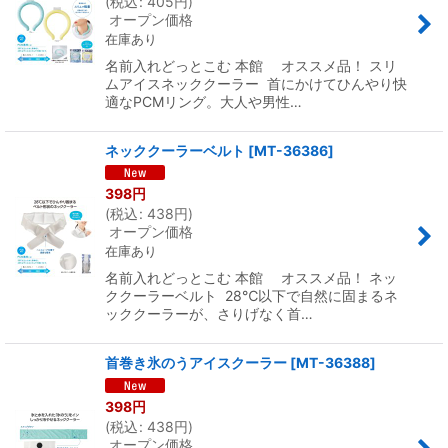
(
税込
:
405
円
)
オープン価格
在庫あり
名前入れどっとこむ 本館 オススメ品！ スリ
ムアイスネッククーラー 首にかけてひんやり快
適なPCMリング。大人や男性…
ネッククーラーベルト
[
MT-36386
]
398
円
(
税込
:
438
円
)
オープン価格
在庫あり
名前入れどっとこむ 本館 オススメ品！ ネッ
ククーラーベルト 28℃以下で自然に固まるネ
ッククーラーが、さりげなく首…
首巻き氷のうアイスクーラー
[
MT-36388
]
398
円
(
税込
:
438
円
)
オープン価格