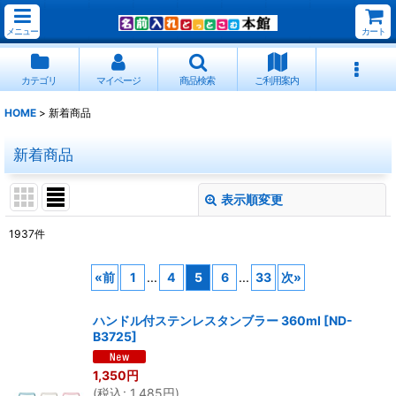
メニュー
カート
カテゴリ
マイページ
商品検索
ご利用案内
HOME
>
新着商品
新着商品
表示順変更
閉じる
1937
件
表示数
:
«
前
1
...
4
5
6
...
33
次
»
並び順
:
ハンドル付ステンレスタンブラー 360ml
[
ND-
B3725
]
絞り込む
1,350
円
(
税込
:
1,485
円
)