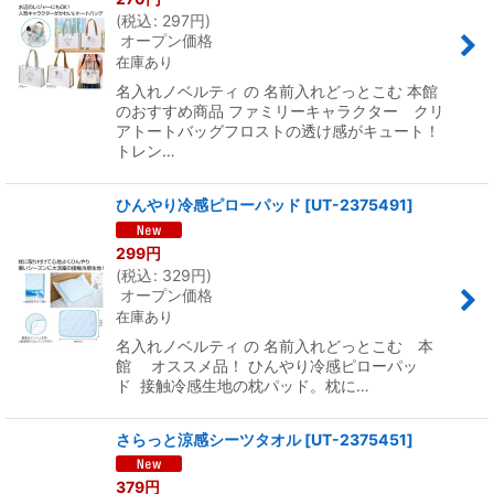
(
税込
:
297
円
)
オープン価格
在庫あり
名入れノベルティ の 名前入れどっとこむ 本館
のおすすめ商品 ファミリーキャラクター クリ
アトートバッグフロストの透け感がキュート！
トレン…
ひんやり冷感ピローパッド
[
UT-2375491
]
299
円
(
税込
:
329
円
)
オープン価格
在庫あり
名入れノベルティ の 名前入れどっとこむ 本
館 オススメ品！ ひんやり冷感ピローパッ
ド 接触冷感生地の枕パッド。枕に…
さらっと涼感シーツタオル
[
UT-2375451
]
379
円