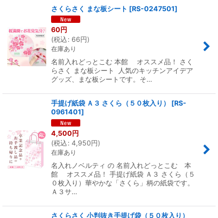
さくらさく まな板シート
[
RS-0247501
]
60
円
(
税込
:
66
円
)
在庫あり
名前入れどっとこむ 本館 オススメ品！ さく
らさく まな板シート 人気のキッチンアイデア
グッズ、まな板シートです。そ…
手提げ紙袋 Ａ３ さくら（５０枚入り）
[
RS-
0961401
]
4,500
円
(
税込
:
4,950
円
)
在庫あり
名入れノベルティ の 名前入れどっとこむ 本
館 オススメ品！ 手提げ紙袋 Ａ３ さくら（５
０枚入り）華やかな「さくら」柄の紙袋です。
Ａ３サ…
さくらさく 小判抜き手提げ袋（５０枚入り）