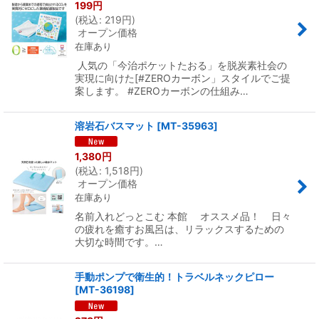
199
円
(
税込
:
219
円
)
オープン価格
在庫あり
人気の「今治ポケットたおる」を脱炭素社会の
実現に向けた[#ZEROカーボン」スタイルでご提
案します。 #ZEROカーボンの仕組み…
溶岩石バスマット
[
MT-35963
]
1,380
円
(
税込
:
1,518
円
)
オープン価格
在庫あり
名前入れどっとこむ 本館 オススメ品！ 日々
の疲れを癒すお風呂は、リラックスするための
大切な時間です。…
手動ポンプで衛生的！トラベルネックピロー
[
MT-36198
]