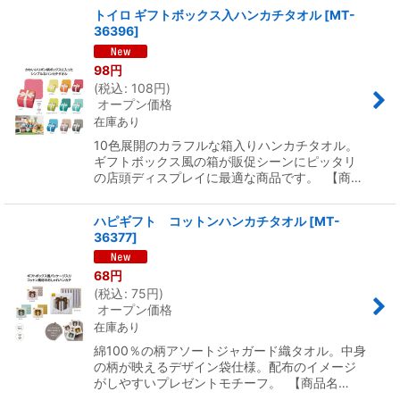
トイロ ギフトボックス入ハンカチタオル
[
MT-
36396
]
98
円
(
税込
:
108
円
)
オープン価格
在庫あり
10色展開のカラフルな箱入りハンカチタオル。
ギフトボックス風の箱が販促シーンにピッタリ
の店頭ディスプレイに最適な商品です。 【商…
ハピギフト コットンハンカチタオル
[
MT-
36377
]
68
円
(
税込
:
75
円
)
オープン価格
在庫あり
綿100％の柄アソートジャガード織タオル。中身
の柄が映えるデザイン袋仕様。配布のイメージ
がしやすいプレゼントモチーフ。 【商品名…