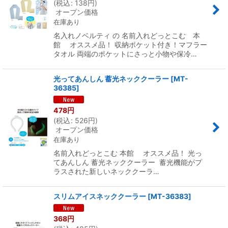
(
税込
:
138
円
)
オープン価格
在庫あり
名入れノベルティ の 名前入れどっとこむ 本
館 オススメ品！ 収納ポケット付き！マフラー
タオル 両端のポケットにさっと小物や保冷…
光ってあんしん 蓄光ネッククーラー
[
MT-
36385
]
478
円
(
税込
:
526
円
)
オープン価格
在庫あり
名前入れどっとこむ 本館 オススメ品！ 光っ
てあんしん 蓄光ネッククーラー 蓄光機能がプ
ラスされた新しいネッククーラ…
スリムアイスネッククーラー
[
MT-36383
]
368
円