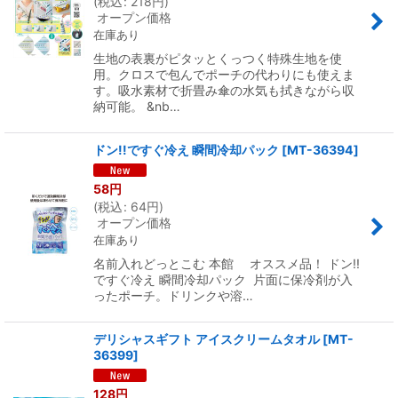
(
税込
:
218
円
)
オープン価格
在庫あり
生地の表裏がピタッとくっつく特殊生地を使
用。クロスで包んでポーチの代わりにも使えま
す。吸水素材で折畳み傘の水気も拭きながら収
納可能。 &nb…
ドン!!ですぐ冷え 瞬間冷却パック
[
MT-36394
]
58
円
(
税込
:
64
円
)
オープン価格
在庫あり
名前入れどっとこむ 本館 オススメ品！ ドン!!
ですぐ冷え 瞬間冷却パック 片面に保冷剤が入
ったポーチ。ドリンクや溶…
デリシャスギフト アイスクリームタオル
[
MT-
36399
]
128
円